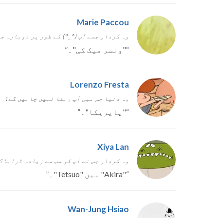
Marie Paccou
وہ کردار جسے آپ (^_^) کے طور پر دوبارہ ج
“
"ونسر میک کی"۔
”
Lorenzo Fresta
وہ دنیا جس میں آپ رہنا نہیں چاہیں گے؟
“
"پاپریکا"۔
”
Xiya Lan
وہ کردار جس نے آپ کو سب سے زیادہ ڈرایا؟
“
"Akira" میں "Tetsuo"۔
”
Wan-Jung Hsiao