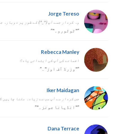
Jorge Tereso
وہ کردار جسے آپ (^_^) کے طور پر دوبارہ ج
“
"ٹوٹورو۔"
”
Rebecca Manley
افسانے کی آپ کی ابتدائی یاد؟
“
"وزرڈ آف اوز"۔
”
Iker Maidagan
جس کردار سے آپ سب سے زیادہ ملنا چاہیں گ
“
"انڈیانا جونز۔"
”
Dana Terrace