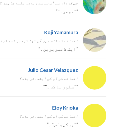
جس کردار سے آپ سب سے زیادہ ملنا چاہیں گ
“
"مومن۔"
”
Koji Yamamura
افسانے کے کام میں آپ کیا کردار ادا کرن
“
ایک لائبریرین۔
”
Julio Cesar Velazquez
افسانے کی آپ کی ابتدائی یاد؟
“
"سلور ہاکس۔"
”
Eloy Krioka
افسانے کی آپ کی ابتدائی یاد؟
“
"ہرکیولس"۔
”