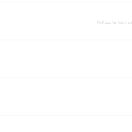
نم دینا چاہیں گے؟