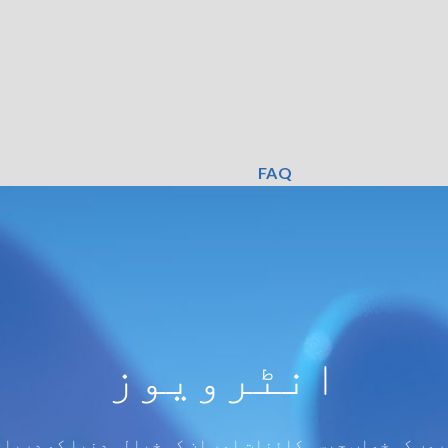
FAQ
انٹرویوز
وں کی خواب جیسی کائنات اور ان کی خیالی دنیا کو دریا