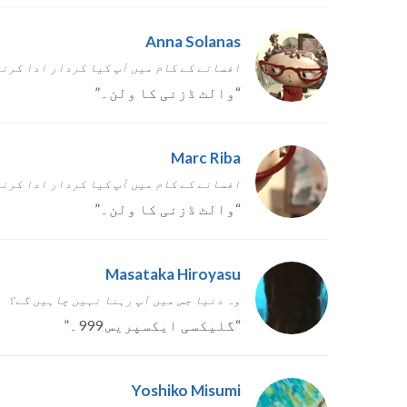
Anna Solanas
افسانے کے کام میں آپ کیا کردار ادا کرن
“
والٹ ڈزنی کا ولن۔
”
Marc Riba
افسانے کے کام میں آپ کیا کردار ادا کرن
“
والٹ ڈزنی کا ولن۔
”
Masataka Hiroyasu
وہ دنیا جس میں آپ رہنا نہیں چاہیں گے؟
“
گلیکسی ایکسپریس 999۔
”
Yoshiko Misumi