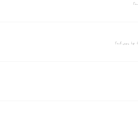
ے؟
ا چاہیں گے؟