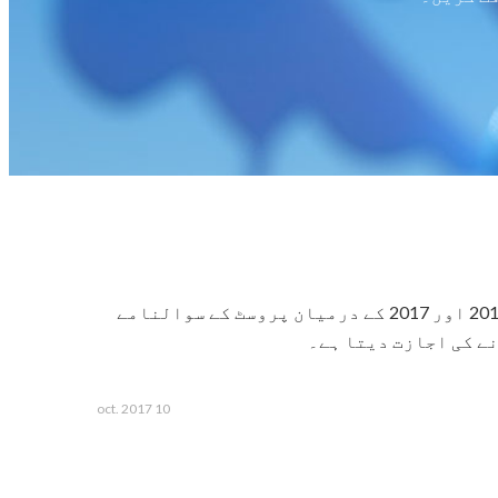
ویب پورٹل films-pour-enfants.com کی ابتدا میں اور تخلیق کے پس پردہ حصے کو اجاگر کرنے کے لیے، ہم نے 2015 اور 2017 کے درمیان پروسٹ کے سوالنامے
10 oct. 2017