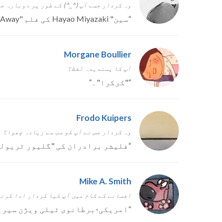
وہ کردار جسے آپ (^_^) کے طور پر دوبارہ ج
“
سین" Hayao Miyazaki کی فلم "Spirited Away" میں۔
Morgane Boullier
آپ کا پسندیدہ لفظ؟
“
"کرکرا"۔
”
Frodo Kuipers
وہ کردار جس نے آپ کو سب سے زیادہ چھوا؟
“
فلیشر برادران کی "گلیور ٹریولز
Mike A. Smith
افسانے کے کام میں آپ کیا کردار ادا کرن
“
امریکی-برطانوی ٹیلی ویژن سیریز