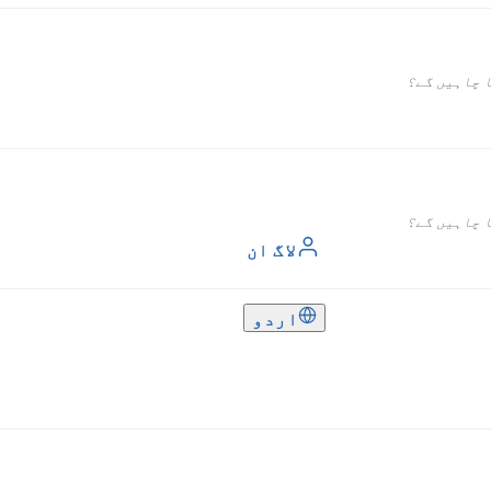
ا چاہیں گے؟
ا چاہیں گے؟
لاگ ان
اردو