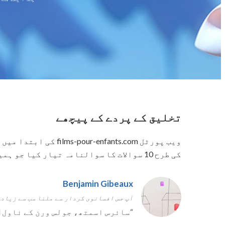
تخلیق کے پردے کے پیچھے
کی طرح 10 سوالات کا سوالنامہ تیار کیا جو ہمیں ہدایت کاروں کے ذوق اور خواہشات کا تھوڑا سا ظاہر کرنے کی اجازت دیتا ہے۔
Benjamin Gibeaux
آپ جس افسانوی کردار سے ملنا سب سے زیادہ
“
سائرس اسمتھ، جولس ورن کے ناول The Mysterious Island کا انجینئر ہیرو!