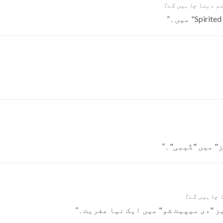
نم دینا چاہیں گے؟
”
" میں "گیبی"۔
”
ا چاہیں گے؟
 "دی میپیٹ شو" میں ایک نیا عفریت۔
”