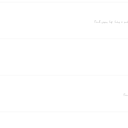
نم دینا چاہیں گے؟
ے؟