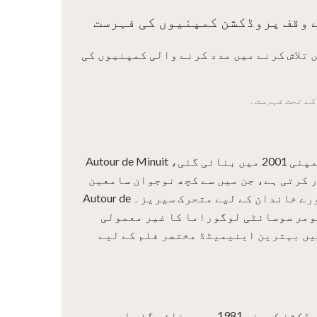
ے وقف پروڈکشن کمپنیوں کی فہرست
تلاش کرنے میں مدد کرنے والی کمپنیوں کی
کے تحت فہرست۔
ایک فرانسیسی پروڈکشن کمپنی 2001 میں بنائی گئی، Autour de Minuit
 کرتی ہے، جن میں سے کچھ نوجوان سامعین
کے لیے موزوں ہیں، اور پورے خاندان کے لیے متحرک سیریز۔ Autour de
 کنزیومر سوسائٹی لوگوراما کا غیر معمولی
 تیار کیا، جسے 2010 میں بہترین اینیمیٹڈ مختصر فلم کے لیے
فرانسیسی آڈیو ویژول پروڈکشن کمپنی 1981 میں بنائی گئی اور بچوں