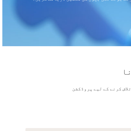
نا
لاش کرنے کے لیے پروڈکشن