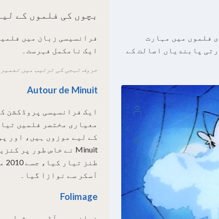
بچوں کی فلموں کے لی
 فلموں میں مہارت
فرانسیسی زبان میں فلمیں 
رتی پابندیاں اصالت کے
ایک نامکمل فہرست۔
حروف تہجی کی ترتیب میں تعمیر 
Autour de Minuit
لاگ ان
معیاری مختصر فلمیں تیار
اردو
Minuit نے خاص طور پر
طنز
آسکر سے نوازا گیا۔
Folimage