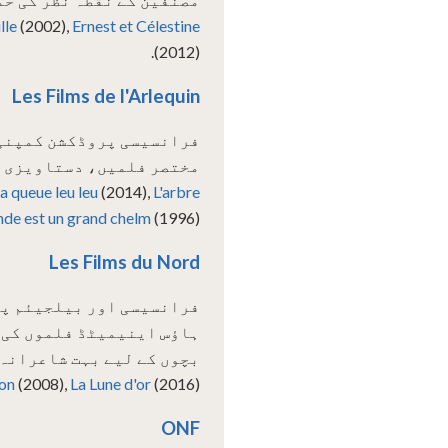
lle
(2002),
Ernest et Célestine
(2012).
Les Films de l'Arlequin
مختصر فلمیں، دستاویزی ف
la queue leu leu
(2014),
L'arbre
de est un grand chelm
(1996).
Les Films du Nord
ہاؤس اینیمیٹڈ فلموں کی 
بچوں کے لیے بہت شاعرانہ
ion
(2008),
La Lune d'or
(2016).
ONF