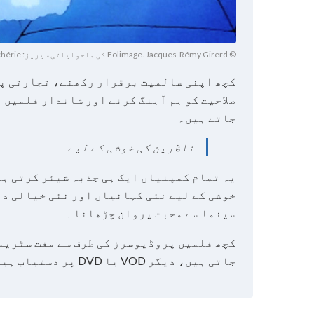
© Folimage. Jacques-Rémy Girerd کی ماحولیاتی سیریز: Ma Petite planète chérie.
کچھ اپنی سالمیت برقرار رکھنے، تجارتی پ
صلاحیت کو ہم آہنگ کرنے اور شاندار فلمیں 
جاتے ہیں۔
ناظرین کی خوشی کے لیے
یہ تمام کمپنیاں ایک ہی جذبہ شیئر کرتی ہی
خوشی کے لیے نئی کہانیاں اور نئی خیالی د
سینما سے محبت پروان چڑھانا۔
کچھ فلمیں پروڈیوسرز کی طرف سے مفت سٹریمن
جاتی ہیں، دیگر VOD یا DVD پر دستیاب ہیں۔