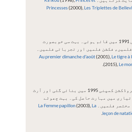
Princesses
(2000),
Les Triplettes de Bellevi
فرانسیسی پروڈکشن کمپنی 1991 میں قائم ہوئی۔ بہت سی خوبصورت
لمیں، فکشن فلمیں اور تجرباتی فلمیں۔
Au premier dimanche d'août
(2001),
Le tigre à 
(2015),
Le mon
فرانسیسی اور بیلجیئم پروڈکشن کمپنی 1995 میں بنائی گئی اور آرٹ
تیاری میں مہارت حاصل کی۔ بہت چھوٹے
 مختصر فلمیں۔
La
(2003),
La Femme papillon
leçon de natat