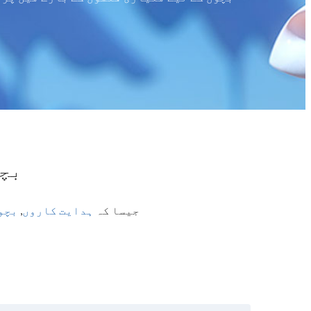
بچو
جیسا کہ
ہدایت کاروں
,
بچو