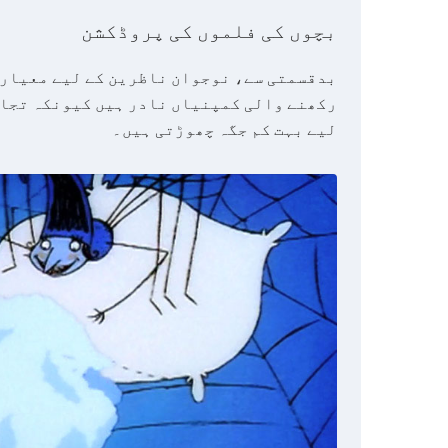
بچوں کی فلموں کی پروڈکشن
بدقسمتی سے، نوجوان ناظرین کے لیے معیاری
رکھنے والی کمپنیاں نادر ہیں کیونکہ تجا
لیے بہت کم جگہ چھوڑتی ہیں۔