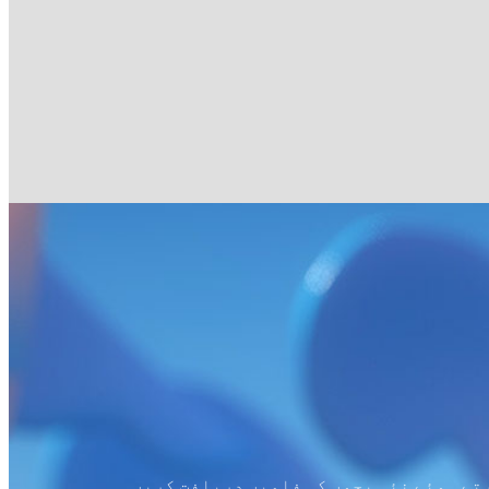
تے ہوئے نئی بچوں کی فلمیں دریافت کریں۔