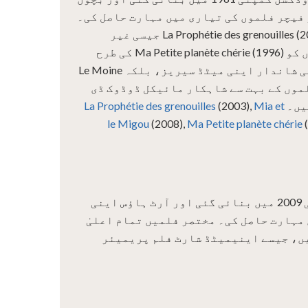
فیچر فلموں کی تیاری میں مہارت حاصل کی۔
La Prophétie des grenouilles (2003)، Mia et le Migou (2008) جیسی غیر
معمولی فیچر فلمیں، بچوں کو Ma Petite planète chérie (1996) کی طرح
سوچنے پر مجبور کرنے والی شاندار اینی میٹڈ سیریز، بلکہ Le Moine
ی مختصر فلموں کے بہت سے شاہکار مائیکل ڈوڈوک ڈی
La Prophétie des grenouilles
(2003),
Mia et
le Migou
(2008),
Ma Petite planète chérie
فرانسیسی پروڈکشن کمپنی 2009 میں بنائی گئی اور آرٹ ہاؤس اینی
مہارت حاصل کی۔ مختصر فلمیں تمام اعلیٰ
یں، جیسے اینیمیٹڈ شارٹ فلم پریمیئر