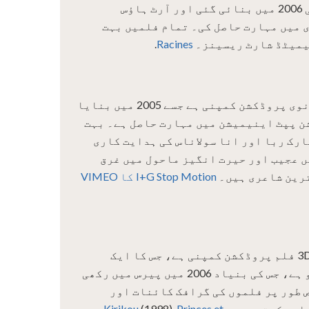
فرانسیسی پروڈکشن کمپنی 2006 میں بنائی گئی اور آرٹ ہاؤس
 میں مہارت حاصل کی۔ تمام فلمیں بہت
یمیٹڈ شارٹ ریسینز۔
Racines
.
I + G Stop Motion ایک ہسپانوی پروڈکشن کمپنی ہے جسے 2005 میں بنایا
ن پپٹ اینیمیشن میں مہارت حاصل ہے۔ بہت
رک ربا اور انا سولاناس کی ہدایت کاری
 عجیب اور حیرت انگیز ماحول میں غرق
ترین شاعری ہیں۔
I+G Stop Motion کا VIMEO
Les Armateurs ایک 3D/2D/Live فلم پروڈکشن کمپنی ہے، جس کا ایک
مربوط اینیمیشن اسٹوڈیو ہے، جس کی بنیاد 2006 میں پیرس میں رکھی
ھی۔ Les Armateurs خاص طور پر فلموں کی گرافک کائنات اور
ایت کرتے ہیں۔
Princes et
(1998),
Kirikou