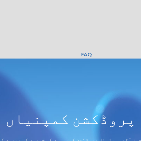
FAQ
پروڈکشن کمپنیاں
جوش آڈیو ویژوئل پروڈکشن کمپنیوں کی خبروں کی پیروی کر