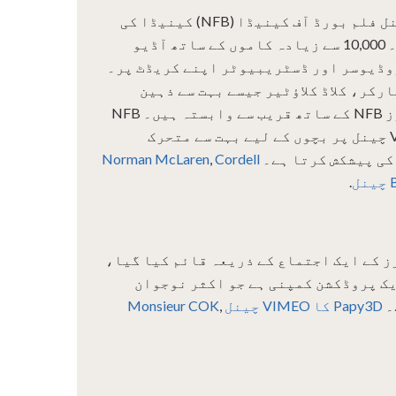
1939 میں بنایا گیا، نیشنل فلم بورڈ آف کینیڈا (NFB) کینیڈا کی
وفاقی ثقافتی ایجنسی ہے۔ 10,000 سے زیادہ کاموں کے ساتھ آڈیو
وڈیوسر اور ڈسٹریبیوٹر اپنے کریڈٹ پر۔
رکر، کلاڈ کلاؤٹیر جیسے بہت سے ذہین
ہدایت کار اور اینی میٹرز NFB کے ساتھ قریب سے وابستہ ہیں۔ NFB
اپنی سائٹ اور اپنے Vimeo چینل پر بچوں کے لیے بہت سے متحرک
کی پیشکش کرتا ہے۔
Cordell
,
Norman McLaren
.
ائریکٹرز کے ایک اجتماع کے ذریعہ قائم کیا گیا،
کی ایک پروڈکشن کمپنی ہے جو اکثر نوجوان
۔
Papy3D کا VIMEO چینل
,
Monsieur COK