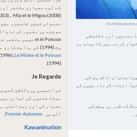
کے لیے معیاری مختصر اور 
ابندیوں اور تخلیقی
et le Poisson جیس
تیار کرنے میں کامیاب ہو
وٹ (1994) کی ہدایت کاری میں۔
(1996),
Le Moine et le Poisson
(1994).
Je Regarde
ں: نوجوان ناظرین کی
نیا ایجاد کرنا، بچوں کی
میٹڈ فلموں کی تیاری میں 
گ کے طور پر پیش کی
معیار کی اور بہت اصلی ہ
آٹومن۔
Premier Automne
.
Kawanimation