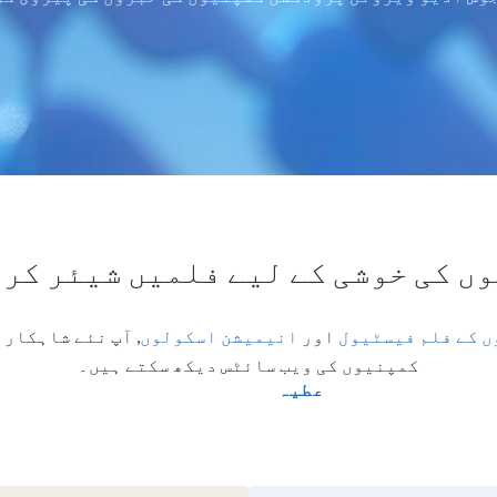
ں کی خوشی کے لیے فلمیں شیئر کر
ں کے فلم فیسٹیول
اور
انیمیشن اسکولوں
,
آپ نئے شاہکار ت
کمپنیوں کی ویب سائٹس دیکھ سکتے ہیں۔
عطیہ