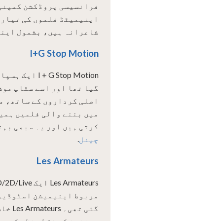
اینیمیٹڈ فلموں کی تیاری
شاعرانہ ہیں، بشمول این
I+G Stop Motion
گیا تھا اور اسے سٹاپ موش
اصلی کرداروں کے ساتھ، ما
میں بننے والی فلمیں ہمیں
کرتی ہیں اور یہ سبھی بہ
چینل
.
Les Armateurs
گئی ت
مصنفین کے نقطہ نظر کی حم