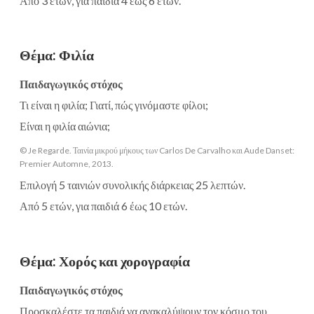
Από 3 ετών, για παιδιά 4 έως 6 ετών.
Θέμα
:
Φιλία
Παιδαγωγικός στόχος
Τι είναι η φιλία; Γιατί, πώς γινόμαστε φίλοι;
Είναι η φιλία αιώνια;
© Je Regarde. Ταινία μικρού μήκους των Carlos De Carvalho και Aude Danset:
Premier Automne, 2013.
Επιλογή 5 ταινιών συνολικής διάρκειας 25 λεπτών.
Από 5 ετών, για παιδιά 6 έως 10 ετών.
Θέμα
:
Χορός και χορογραφία
Παιδαγωγικός στόχος
Προσκαλέστε τα παιδιά να ανακαλύψουν τον κόσμο του