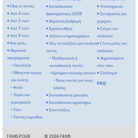
•
Όλες οι ταινίες
•
Εκπαιδευτικές
•
Υποστηρικτές
•
Από 3 ετών
δραστηριότητες (250)
•
Συνεργασίες και
•
Από 5 ετών
•
Θεματική διαδρομή
χορηγίες
•
Από 7 ετών
•
Εργαλειοθήκη
•
Στόχοι του
•
Από 9 ετών
•
Λεξικό κινηματογράφου
συλλόγου
•
Και μετά...
•
Πώς να επιλέξετε μια παιδική
•
Γίνετε μέλος του
•
Θεματικά
ταινία;
συλλόγου
προγράμματα
◦
Παιδαγωγική ή
•
Δημοσιεύματα
◦
Οικολογία
εκπαιδευτική ταινία;
στον τύπο
◦
Ηθική και αγωγή
◦
Κριτήρια επιλογής ταινιών
•
Σύνδεσμοι
του πολίτη
◦
Ποιες ταινίες για ποιες
FAQ
◦
Φιλία
ηλικίες;
◦
Χορός και
•
Εκπαιδευτικές εμπειρίες
χορογραφία
•
Εκπαιδευτικά εργαστήρια
◦
Ζώα
•
Συνεντεύξεις
◦
Ταινίες κωμωδίας
FILMS POUR
©
2026
FILMS