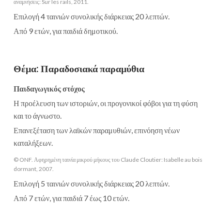
αναμνήσεις: Sur les rails, 2011.
Επιλογή 4 ταινιών συνολικής διάρκειας 20 λεπτών.
Από 9 ετών, για παιδιά δημοτικού.
Θέμα
:
Παραδοσιακά παραμύθια
Παιδαγωγικός στόχος
Η προέλευση των ιστοριών, οι προγονικοί φόβοι για τη φύση
και το άγνωστο.
Επανεξέταση των λαϊκών παραμυθιών, επινόηση νέων
καταλήξεων.
© ONF. Αφηρημένη ταινία μικρού μήκους του Claude Cloutier: Isabelle au bois
dormant, 2007.
Επιλογή 5 ταινιών συνολικής διάρκειας 20 λεπτών.
Από 7 ετών, για παιδιά 7 έως 10 ετών.