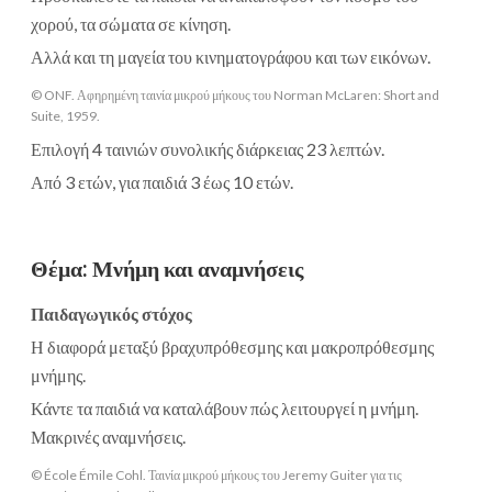
χορού, τα σώματα σε κίνηση.
Αλλά και τη μαγεία του κινηματογράφου και των εικόνων.
© ONF. Αφηρημένη ταινία μικρού μήκους του Norman McLaren: Short and
Suite, 1959.
Επιλογή 4 ταινιών συνολικής διάρκειας 23 λεπτών.
Από 3 ετών, για παιδιά 3 έως 10 ετών.
Θέμα
:
Μνήμη και αναμνήσεις
Παιδαγωγικός στόχος
Η διαφορά μεταξύ βραχυπρόθεσμης και μακροπρόθεσμης
μνήμης.
Κάντε τα παιδιά να καταλάβουν πώς λειτουργεί η μνήμη.
Μακρινές αναμνήσεις.
© École Émile Cohl. Ταινία μικρού μήκους του Jeremy Guiter για τις