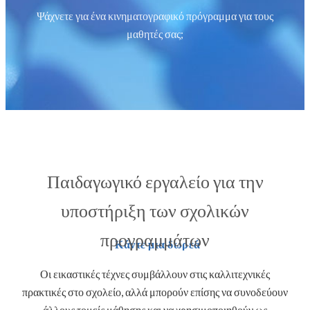
Ψάχνετε για ένα κινηματογραφικό πρόγραμμα για τους
μαθητές σας;
Παιδαγωγικό εργαλείο για την
υποστήριξη των σχολικών
προγραμμάτων
Κάντε μια δωρεά
Οι εικαστικές τέχνες συμβάλλουν στις καλλιτεχνικές
πρακτικές στο σχολείο, αλλά μπορούν επίσης να συνοδεύουν
άλλους τομείς μάθησης και να χρησιμοποιηθούν ως