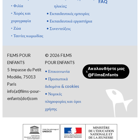
FAQ
◦
Φιλία
ηλικίες;
◦
Χορός και
•
Εκπαιδευτικές εμπειρίες
χορογραφία
•
Εκπαιδευτικά εργαστήρια
◦
Ζώα
•
Συνεντεύξεις
◦
Ταινίες κωμωδίας
FILMS POUR
©
2026
FILMS
ENFANTS
POUR ENFANTS
Ακολουθήστε μας
5 Impasse du Petit
Συνδεθείτε
•
Επικοινωνία
@FilmsEnfants
Modèle, 75013
•
Προσωπικά
Paris
δεδομένα & cookies
Ελληνικά
info(at)films-pour-
•
Νομικές
enfants(dot)com
πληροφορίες και όροι
χρήσης