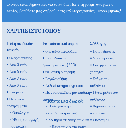
έλεγχος είναι σημαντικές για τα παιδιά. Πείτε τη γνώμη σας για τις
ταινίες, βοηθήστε μας να βρούμε τις καλύτερες ταινίες μικρού μήκους!
ΧΑΡΤΗΣ ΙΣΤΟΤΟΠΟΥ
Πύλη παιδικών
Εκπαιδευτικοί πόροι
Σύλλογος
ταινιών
•
Φεστιβάλ Τακοράμα
•
Ποιοι είμαστε;
•
Όλες οι ταινίες
•
Εκπαιδευτικές
•
Υποστηρικτές
•
Από 3 ετών
δραστηριότητες (250)
•
Συνεργασίες και
•
Από 5 ετών
•
Θεματική διαδρομή
χορηγίες
•
Από 7 ετών
•
Εργαλειοθήκη
•
Στόχοι του
•
Από 9 ετών
•
Λεξικό κινηματογράφου
συλλόγου
•
Και μετά...
•
Πώς να επιλέξετε μια παιδική
•
Γίνετε μέλος του
•
Θεματικά
ταινία;
συλλόγου
Κάντε μια δωρεά
προγράμματα
◦
Παιδαγωγική ή
•
Δημοσιεύματα
◦
Οικολογία
εκπαιδευτική ταινία;
στον τύπο
◦
Ηθική και αγωγή
◦
Κριτήρια επιλογής ταινιών
•
Σύνδεσμοι
του πολίτη
◦
Ποιες ταινίες για ποιες