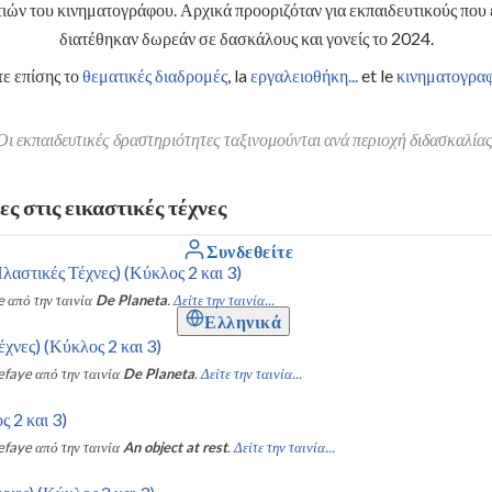
ών του κινηματογράφου. Αρχικά προοριζόταν για εκπαιδευτικούς που 
διατέθηκαν δωρεάν σε δασκάλους και γονείς το 2024.
ε επίσης το
θεματικές διαδρομές
, la
εργαλειοθήκη...
et le
κινηματογραφ
Οι εκπαιδευτικές δραστηριότητες ταξινομούνται ανά περιοχή διδασκαλίας
 στις εικαστικές τέχνες
Συνδεθείτε
Πλαστικές Τέχνες) (Κύκλος 2 και 3)
e
από την ταινία
De Planeta
.
Δείτε την ταινία...
Ελληνικά
χνες) (Κύκλος 2 και 3)
efaye
από την ταινία
De Planeta
.
Δείτε την ταινία...
 2 και 3)
efaye
από την ταινία
An object at rest
.
Δείτε την ταινία...