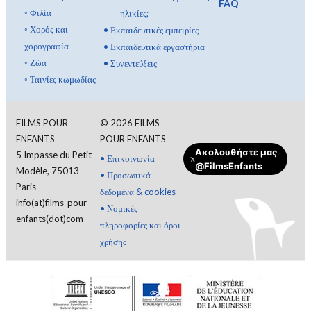
FAQ
◦
Φιλία
ηλικίες;
◦
Χορός και
•
Εκπαιδευτικές εμπειρίες
χορογραφία
•
Εκπαιδευτικά εργαστήρια
◦
Ζώα
•
Συνεντεύξεις
◦
Ταινίες κωμωδίας
FILMS POUR
©
2026
FILMS
ENFANTS
POUR ENFANTS
Ακολουθήστε μας
5 Impasse du Petit
Συνδεθείτε
•
Επικοινωνία
@FilmsEnfants
Modèle, 75013
•
Προσωπικά
Paris
δεδομένα & cookies
Ελληνικά
info(at)films-pour-
•
Νομικές
enfants(dot)com
πληροφορίες και όροι
χρήσης