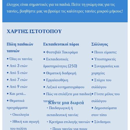
έλεγχος είναι σημαντικές για τα παιδιά. Πείτε τη γνώμη σας για τις
ταινίες, βοηθήστε μας να βρούμε τις καλύτερες ταινίες μικρού μήκους!
ΧΑΡΤΗΣ ΙΣΤΟΤΟΠΟΥ
Πύλη παιδικών
Εκπαιδευτικοί πόροι
Σύλλογος
ταινιών
•
Φεστιβάλ Τακοράμα
•
Ποιοι είμαστε;
•
Όλες οι ταινίες
•
Εκπαιδευτικές
•
Υποστηρικτές
•
Από 3 ετών
δραστηριότητες (250)
•
Συνεργασίες και
•
Από 5 ετών
•
Θεματική διαδρομή
χορηγίες
•
Από 7 ετών
•
Εργαλειοθήκη
•
Στόχοι του
•
Από 9 ετών
•
Λεξικό κινηματογράφου
συλλόγου
•
Και μετά...
•
Πώς να επιλέξετε μια παιδική
•
Γίνετε μέλος του
•
Θεματικά
ταινία;
συλλόγου
Κάντε μια δωρεά
προγράμματα
◦
Παιδαγωγική ή
•
Δημοσιεύματα
◦
Οικολογία
εκπαιδευτική ταινία;
στον τύπο
◦
Ηθική και αγωγή
◦
Κριτήρια επιλογής ταινιών
•
Σύνδεσμοι
του πολίτη
◦
Ποιες ταινίες για ποιες