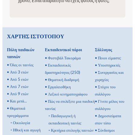
χρόνο; Είναι απαραίτητο να έχεις φίλους ή φίλες;
ΧΑΡΤΗΣ ΙΣΤΟΤΟΠΟΥ
Πύλη παιδικών
Εκπαιδευτικοί πόροι
Σύλλογος
ταινιών
•
Φεστιβάλ Τακοράμα
•
Ποιοι είμαστε;
•
Όλες οι ταινίες
•
Εκπαιδευτικές
•
Υποστηρικτές
•
Από 3 ετών
δραστηριότητες (250)
•
Συνεργασίες και
•
Από 5 ετών
•
Θεματική διαδρομή
χορηγίες
•
Από 7 ετών
•
Εργαλειοθήκη
•
Στόχοι του
•
Από 9 ετών
•
Λεξικό κινηματογράφου
συλλόγου
•
Και μετά...
•
Πώς να επιλέξετε μια παιδική
•
Γίνετε μέλος του
•
Θεματικά
ταινία;
συλλόγου
προγράμματα
◦
Παιδαγωγική ή
•
Δημοσιεύματα
◦
Οικολογία
εκπαιδευτική ταινία;
στον τύπο
◦
Ηθική και αγωγή
◦
Κριτήρια επιλογής ταινιών
•
Σύνδεσμοι