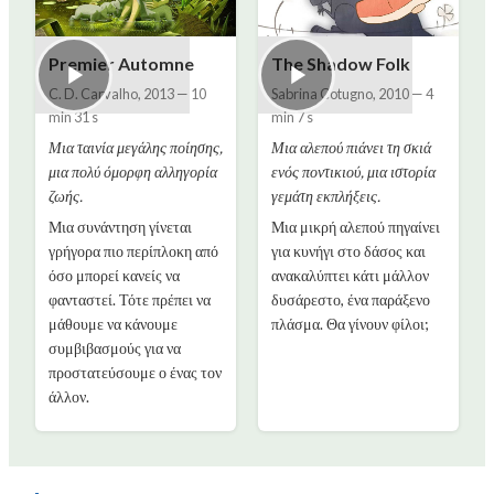
Premier Automne
The Shadow Folk
C. D. Carvalho
,
2013
—
10
Sabrina Cotugno
,
2010
—
4
min 31 s
min 7 s
Μια ταινία μεγάλης ποίησης,
Μια αλεπού πιάνει τη σκιά
μια πολύ όμορφη αλληγορία
ενός ποντικιού, μια ιστορία
ζωής.
γεμάτη εκπλήξεις.
Μια συνάντηση γίνεται
Μια μικρή αλεπού πηγαίνει
γρήγορα πιο περίπλοκη από
για κυνήγι στο δάσος και
όσο μπορεί κανείς να
ανακαλύπτει κάτι μάλλον
φανταστεί. Τότε πρέπει να
δυσάρεστο, ένα παράξενο
μάθουμε να κάνουμε
πλάσμα. Θα γίνουν φίλοι;
συμβιβασμούς για να
προστατεύσουμε ο ένας τον
άλλον.