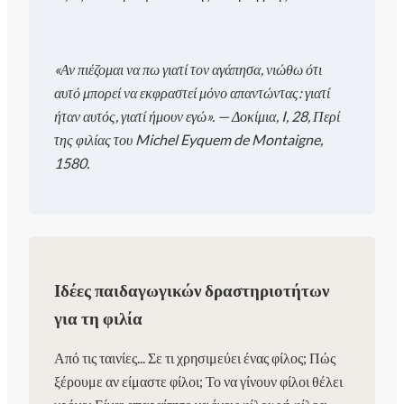
«Αν πιέζομαι να πω γιατί τον αγάπησα, νιώθω ότι
αυτό μπορεί να εκφραστεί μόνο απαντώντας: γιατί
ήταν αυτός, γιατί ήμουν εγώ». — Δοκίμια, I, 28, Περί
της φιλίας του Michel Eyquem de Montaigne,
1580.
Ιδέες παιδαγωγικών δραστηριοτήτων
για τη φιλία
Από τις ταινίες... Σε τι χρησιμεύει ένας φίλος; Πώς
ξέρουμε αν είμαστε φίλοι; Το να γίνουν φίλοι θέλει