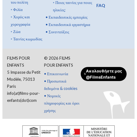
του πολίτη
◦
Ποιες ταινίες για ποιες
FAQ
◦
Φιλία
ηλικίες;
◦
Χορός και
•
Εκπαιδευτικές εμπειρίες
χορογραφία
•
Εκπαιδευτικά εργαστήρια
◦
Ζώα
•
Συνεντεύξεις
◦
Ταινίες κωμωδίας
FILMS POUR
©
2026
FILMS
ENFANTS
POUR ENFANTS
Ακολουθήστε μας
5 Impasse du Petit
•
Επικοινωνία
@FilmsEnfants
Modèle, 75013
•
Προσωπικά
Paris
δεδομένα & cookies
info(at)films-pour-
•
Νομικές
enfants(dot)com
πληροφορίες και όροι
χρήσης