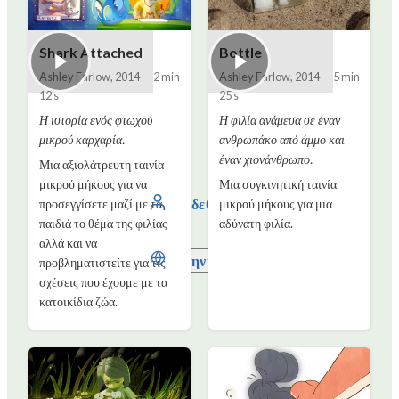
Shark Attached
Bottle
Ashley Farlow
,
2014
—
2 min
Ashley Farlow
,
2014
—
5 min
12 s
25 s
Η ιστορία ενός φτωχού
Η φιλία ανάμεσα σε έναν
μικρού καρχαρία.
ανθρωπάκο από άμμο και
έναν χιονάνθρωπο.
Μια αξιολάτρευτη ταινία
μικρού μήκους για να
Μια συγκινητική ταινία
Συνδεθείτε
προσεγγίσετε μαζί με τα
μικρού μήκους για μια
παιδιά το θέμα της φιλίας
αδύνατη φιλία.
αλλά και να
Ελληνικά
προβληματιστείτε για τις
σχέσεις που έχουμε με τα
κατοικίδια ζώα.