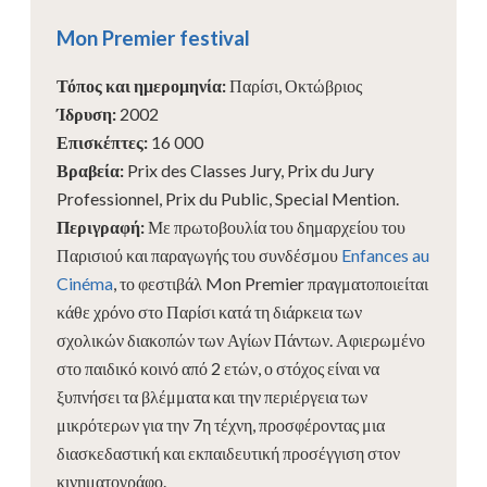
Mon Premier festival
Τόπος και ημερομηνία
:
Παρίσι, Οκτώβριος
Ίδρυση
:
2002
Επισκέπτες
:
16 000
Βραβεία
:
Prix des Classes Jury, Prix du Jury
Professionnel, Prix du Public, Special Mention.
Περιγραφή
:
Με πρωτοβουλία του δημαρχείου του
Παρισιού και παραγωγής του συνδέσμου
Enfances au
Cinéma
, το φεστιβάλ Mon Premier πραγματοποιείται
κάθε χρόνο στο Παρίσι κατά τη διάρκεια των
σχολικών διακοπών των Αγίων Πάντων. Αφιερωμένο
στο παιδικό κοινό από 2 ετών, ο στόχος είναι να
ξυπνήσει τα βλέμματα και την περιέργεια των
μικρότερων για την 7η τέχνη, προσφέροντας μια
διασκεδαστική και εκπαιδευτική προσέγγιση στον
κινηματογράφο.