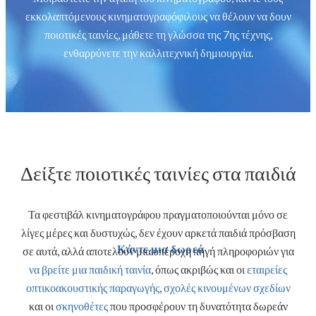
εκκολαπτόμενους κινηματογραφόφιλους να θέλουν να δουν
ποιοτικές ταινίες, μάθετε τη γλώσσα της 7ης τέχνης,
ενθαρρύνετε την καλλιτεχνική δημιουργία.
Δείξτε ποιοτικές ταινίες στα παιδιά
Τα φεστιβάλ κινηματογράφου πραγματοποιούνται μόνο σε
λίγες μέρες και δυστυχώς, δεν έχουν αρκετά παιδιά πρόσβαση
Κάντε μια δωρεά
σε αυτά, αλλά αποτελούν μια υπέροχη πηγή πληροφοριών για
να βρείτε μια παιδική ταινία
,
όπως ακριβώς και οι
εταιρείες
οπτικοακουστικής παραγωγής
,
σχολές κινουμένων σχεδίων
και οι
σκηνοθέτες
που προσφέρουν τη δυνατότητα δωρεάν