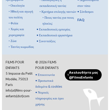
◦
Οικολογία
εκπαιδευτική ταινία;
στον τύπο
◦
Ηθική και αγωγή
◦
Κριτήρια επιλογής ταινιών
•
Σύνδεσμοι
του πολίτη
◦
Ποιες ταινίες για ποιες
FAQ
◦
Φιλία
ηλικίες;
◦
Χορός και
•
Εκπαιδευτικές εμπειρίες
χορογραφία
•
Εκπαιδευτικά εργαστήρια
◦
Ζώα
•
Συνεντεύξεις
◦
Ταινίες κωμωδίας
FILMS POUR
©
2026
FILMS
ENFANTS
POUR ENFANTS
Ακολουθήστε μας
5 Impasse du Petit
•
Επικοινωνία
@FilmsEnfants
Modèle, 75013
•
Προσωπικά
Paris
δεδομένα & cookies
info(at)films-pour-
•
Νομικές
enfants(dot)com
πληροφορίες και όροι
χρήσης