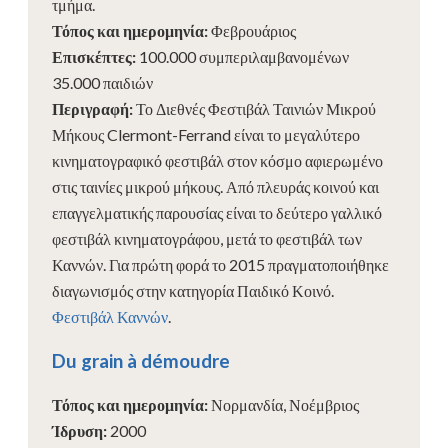
τμήμα.
Τόπος και ημερομηνία
:
Φεβρουάριος
Επισκέπτες
:
100.000 συμπεριλαμβανομένων
35.000 παιδιών
Περιγραφή
:
Το Διεθνές Φεστιβάλ Ταινιών Μικρού
Μήκους Clermont-Ferrand είναι το μεγαλύτερο
κινηματογραφικό φεστιβάλ στον κόσμο αφιερωμένο
στις ταινίες μικρού μήκους. Από πλευράς κοινού και
επαγγελματικής παρουσίας είναι το δεύτερο γαλλικό
φεστιβάλ κινηματογράφου, μετά το φεστιβάλ των
Καννών. Για πρώτη φορά το 2015 πραγματοποιήθηκε
διαγωνισμός στην κατηγορία Παιδικό Κοινό.
Φεστιβάλ Καννών
.
Du grain à démoudre
Τόπος και ημερομηνία
:
Νορμανδία, Νοέμβριος
Ίδρυση
:
2000