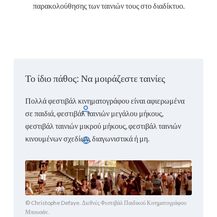
παρακολούθησης των ταινιών τους στο διαδίκτυο.
Το ίδιο πάθος: Να μοιράζεστε ταινίες
Πολλά φεστιβάλ κινηματογράφου είναι αφιερωμένα
Συνδεθείτε
σε παιδιά, φεστιβάλ ταινιών μεγάλου μήκους,
φεστιβάλ ταινιών μικρού μήκους, φεστιβάλ ταινιών
κινουμένων σχεδίων, διαγωνιστικά ή μη.
Ελληνικά
© Christophe Defaye. Διεθνές Φεστιβάλ Παιδικού Κινηματογράφου
Μπουσάν.