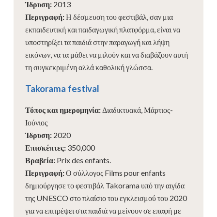
Ίδρυση
:
2013
Περιγραφή
:
Η δέσμευση του φεστιβάλ, σαν μια
εκπαιδευτική και παιδαγωγική πλατφόρμα, είναι να
υποστηρίξει τα παιδιά στην παραγωγή και λήψη
εικόνων, να τα μάθει να μιλούν και να διαβάζουν αυτή
τη συγκεκριμένη αλλά καθολική γλώσσα.
Takorama festival
Τόπος και ημερομηνία
:
Διαδικτυακά, Μάρτιος-
Ιούνιος
Ίδρυση
:
2020
Επισκέπτες
:
350,000
Βραβεία
:
Prix des enfants.
Περιγραφή
:
Ο σύλλογος Films pour enfants
δημιούργησε το φεστιβάλ Takorama υπό την αιγίδα
της UNESCO στο πλαίσιο του εγκλεισμού του 2020
για να επιτρέψει στα παιδιά να μείνουν σε επαφή με