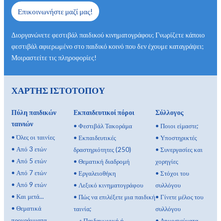
Επικοινωνήστε μαζί μας!
Διοργανώνετε φεστιβάλ παιδικού κινηματογράφου; Γνωρίζετε κάποιο
φεστιβάλ αφιερωμένο στο παιδικό κοινό που δεν έχουμε καταγράψει;
Μοιραστείτε τις πληροφορίες!
ΧΑΡΤΗΣ ΙΣΤΟΤΟΠΟΥ
Πύλη παιδικών
Εκπαιδευτικοί πόροι
Σύλλογος
ταινιών
•
Φεστιβάλ Τακοράμα
•
Ποιοι είμαστε;
•
Όλες οι ταινίες
•
Εκπαιδευτικές
•
Υποστηρικτές
•
Από 3 ετών
δραστηριότητες (250)
•
Συνεργασίες και
•
Από 5 ετών
•
Θεματική διαδρομή
χορηγίες
•
Από 7 ετών
•
Εργαλειοθήκη
•
Στόχοι του
•
Από 9 ετών
•
Λεξικό κινηματογράφου
συλλόγου
•
Και μετά...
•
Πώς να επιλέξετε μια παιδική
•
Γίνετε μέλος του
•
Θεματικά
ταινία;
συλλόγου
προγράμματα
◦
Παιδαγωγική ή
•
Δημοσιεύματα