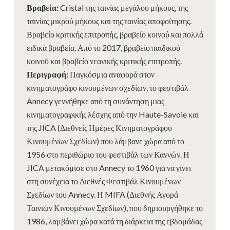
Βραβεία
:
Cristal της ταινίας μεγάλου μήκους, της
ταινίας μικρού μήκους και της ταινίας αποφοίτησης.
Βραβείο κριτικής επιτροπής, βραβείο κοινού και πολλά
ειδικά βραβεία. Από το 2017, βραβείο παιδικού
κοινού και βραβείο νεανικής κριτικής επιτροπής.
Περιγραφή
:
Παγκόσμια αναφορά στον
κινηματογράφο κινουμένων σχεδίων, το φεστιβάλ
Annecy γεννήθηκε από τη συνάντηση μιας
κινηματογραφικής λέσχης από την Haute-Savoie και
της JICA (Διεθνείς Ημέρες Κινηματογράφου
Κινουμένων Σχεδίων) που λάμβανε χώρα από το
1956 στο περιθώριο του φεστιβάλ των Καννών. Η
JICA μετακόμισε στο Annecy το 1960 για να γίνει
στη συνέχεια το Διεθνές Φεστιβάλ Κινουμένων
Σχεδίων του Annecy. Η MIFA (Διεθνής Αγορά
Ταινιών Κινουμένων Σχεδίων), που δημιουργήθηκε το
1986, λαμβάνει χώρα κατά τη διάρκεια της εβδομάδας