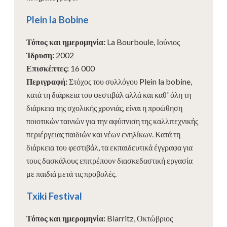
Plein la Bobine
Τόπος και ημερομηνία
:
La Bourboule, Ιούνιος
Ίδρυση
:
2002
Επισκέπτες
:
16 000
Περιγραφή
:
Στόχος του συλλόγου Plein la bobine,
κατά τη διάρκεια του φεστιβάλ αλλά και καθ' όλη τη
διάρκεια της σχολικής χρονιάς, είναι η προώθηση
ποιοτικών ταινιών για την αφύπνιση της καλλιτεχνικής
περιέργειας παιδιών και νέων ενηλίκων. Κατά τη
διάρκεια του φεστιβάλ, τα εκπαιδευτικά έγγραφα για
τους δασκάλους επιτρέπουν διασκεδαστική εργασία
με παιδιά μετά τις προβολές.
Txiki Festival
Τόπος και ημερομηνία
:
Biarritz, Οκτώβριος