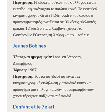
Περιγραφή
:
Η κύρια αποστολή του συλλόγου είναι η
εκπαίδευση εικόνας για το παιδικό κοινό. Το φεστιβάλ
κινηματογράφου Grain à Démoudre, του οποίου ο
προγραμματισμός ανατίθεται σε 30 νέους εθελοντές
ηλικίας 12 έως 25 ετών, λαμβάνει χώρα στο
Gonfreville l'Orcher, τη Χάβρη και το Harfleur.
Jeunes Bobines
Τόπος και ημερομηνία
:
Lans-en-Vercors,
Δεκέμβριος
Ίδρυση
:
1987
Περιγραφή
:
Το Jeunes Bobines είναι μια
κινηματογραφική εκδήλωση για παιδικό κοινό και
προσφέρει μια επιλογή ταινιών που περιλαμβάνουν
χαρακτήρες που παίζονται από παιδιά.
L'enfant et le 7e art