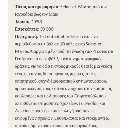
Τόπος και ημερομηνία
:
Seine-et-Marne, από τον
Ιανουάριο έως τον Μάιο
Ίδρυση
:
1993
Επισκέπτες
:
30 000
Περιγραφή
:
Το L'enfant et le 7e art είναι ένα
περιοδεύον φεστιβάλ σε 18 πόλεις στο Seine-et-
Marne. Διοργανωμένο από την ένωση Aux 4 coins de
l'enfance, το φεστιβάλ ξεκινά κινηματογραφικές
δράσεις, για να δώσει στους μικρούς θεατές μια γεύση
ενός ζωντανού, δημιουργικού, μερικές φορές
απαιτητικού, συχνά διαφορετικού κινηματογράφου,
προσκαλώντας τους έτσι να ανοιχτούν στον κόσμο, τις
κουλτούρες και τις διαφορές του. Το φεστιβάλ, που
απευθύνεται σε μαθητές σχολείων, Γυμνασίου και
Λυκείου, προσφέρει μια επιλογή από ταινίες
κινουμένων σχεδίων, μυθοπλασίας και ντοκιμαντέρ,
συνοδευόμενα από εκπαιδευτικούς φακέλους.