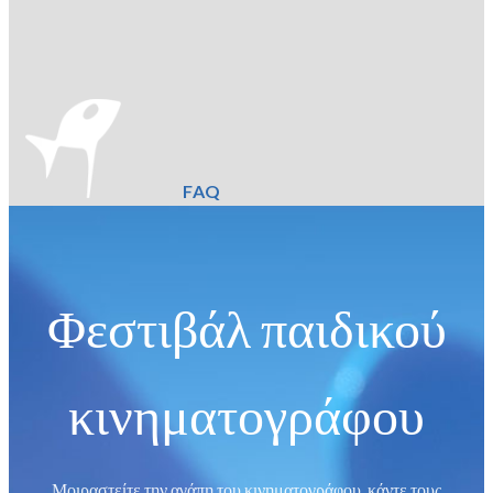
FAQ
Φεστιβάλ παιδικού
κινηματογράφου
Μοιραστείτε την αγάπη του κινηματογράφου, κάντε τους