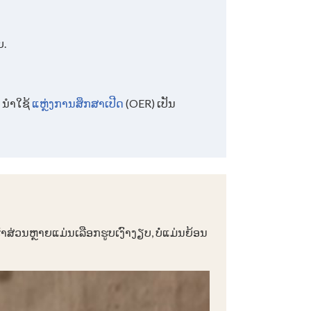
ບ.
 ນຳໃຊ້
ແຫຼ່ງການສຶກສາເປີດ
(OER) ເປັນ
ົາສ່ວນຫຼາຍແມ່ນເລືອກຮູບເງົາງຽບ, ບໍ່ແມ່ນຍ້ອນ