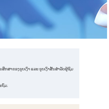
ສາຂອງຮູບເງົາ ແລະ ຮູບເງົາສັ້ນສໍາລັບຜູ້ຊົມ
ະຖົມ.