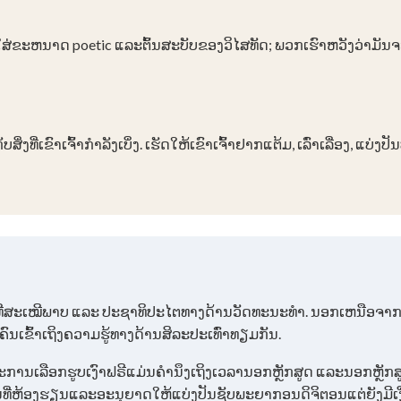
ໃສ່ຂະຫນາດ poetic ແລະຕົ້ນສະບັບຂອງວິໄສທັດ; ພວກເຮົາຫວັງວ່າມັນຈ
ເຂົາເຈົ້າກໍາລັງເບິ່ງ. ​ເຮັດ​ໃຫ້​ເຂົາ​ເຈົ້າ​ຢາກ​ແຕ້ມ, ​ເລົ່າ​ເລື່ອງ, ​ແບ່ງ
ີ່ສະເໝີພາບ ແລະ ປະຊາທິປະໄຕທາງດ້ານວັດທະນະທໍາ. ນອກເຫນືອຈາກ
ເຂົ້າເຖິງຄວາມຮູ້ທາງດ້ານສິລະປະເທົ່າທຽມກັນ.
ນເລືອກຮູບເງົາຟຣີແມ່ນຄຳນຶງເຖິງເວລານອກຫຼັກສູດ ແລະນອກຫຼັກສູ
້ນທີ່ຫ້ອງຮຽນແລະອະນຸຍາດໃຫ້ແບ່ງປັນຊັບພະຍາກອນດິຈິຕອນແຕ່ຍັງມ