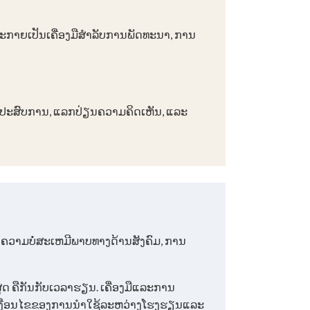
ະກາຍເປັນເຄື່ອງມືສໍາລັບການພັດທະນາ, ການ
ປັນ​ປະສົບ​ການ, ​ແລກປ່ຽນ​ຄວາມ​ຄິດ​ເຫັນ, ​ແລະ​
ຄວາມບໍ່ສະເຫມີພາບທາງດ້ານສັງຄົມ, ການ
ດ ຄືກັນກັບເວລາຮຽນ. ເຄື່ອງມືແລະການ
ີເງື່ອນໄຂຂອງການນໍາໃຊ້ລະຫວ່າງໂຮງຮຽນແລະ