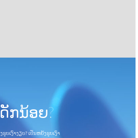
ເດັກນ້ອຍ?
ຮູບເງົາງຽບ? ເປັນຫຍັງຮູບເງົາ