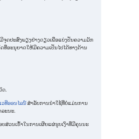
ດຍມີຈຸດປະສົງພຽງຢ່າງດຽວເພື່ອແບ່ງປັນຄວາມມັກ
ະກິດທີ່ອະນຸຍາດໃຫ້ມີຄວາມເປັນໄປໄດ້ທາງດ້ານ
ັດ​.
ເວທີອອນໄລນ໌
ສໍາລັບການນໍາໃຊ້ທີ່ບໍ່ແມ່ນການ
າລະນະ.
ສ່ວນເຂົ້າໃນການເຜີຍແຜ່ຮູບເງົາທີ່ມີຄຸນນະ