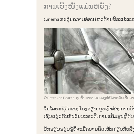
ການເບິ່ງໜັງແມ່ນຫຍັງ?
Cinema ກະຕຸ້ນຄວາມອ່ອນໄຫວດ້ານສິລະປະແລະ
© Peter Jon Pearce. ຮູບປັ້ນພາຍນອກຂອງຫໍພິພິທະພັນເປີດອາກ
ໃນ​ໄລ​ຍະ​ຊີ​ວິດ​ຂອງ​ໂຮງ​ຮຽນ​, ຮູບ​ເງົາ​ສ້າງ​ການ​ອ້າງ​
ເຊັ່ນດຽວກັນກັບວັນນະຄະດີ, ການແຕ້ມຮູບຫຼືດົ
ນັກຮຽນຮຽນຮູ້ທີ່ຈະມີຄວາມຄິດເຫັນກ່ຽວກັບສິ່ງທີ່