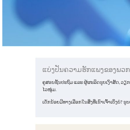
ແບ່ງປັນຄວາມຮັກແພງຂອງພວກເຮົ
ຄູສອນຊັ້ນປະຖົມ ແລະ ຜູ້ຜະລິດຮູບເງົາສັດ, 
ໄວໜຸ່ມ.
ເດັກນ້ອຍມີທາງເລືອກໃນສິ່ງທີ່ເຂົາເຈົ້າເບິ່ງບໍ?