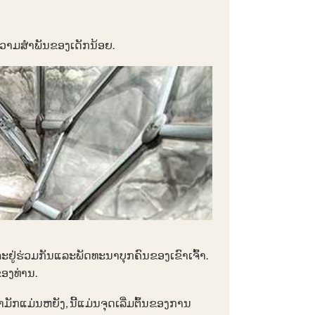
າມສໍາພັນຂອງເດັກນ້ອຍ.
ະ​ຢູ່​ຮ່ວມ​ກັນ​ແລະ​ພັດ​ທະ​ນາ​ບຸກ​ຄົນ​ຂອງ​ເຂົາ​ເຈົ້າ​.
ຂອງທ່ານ.
້າມັກແມ່ນຫຍັງ, ນີ້ແມ່ນຈຸດເລີ່ມຕົ້ນຂອງການ