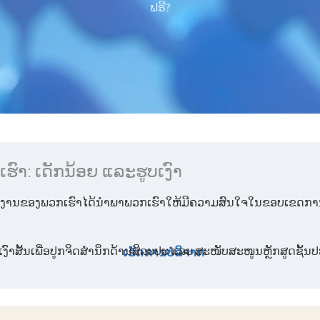
ຟຣີ?
າ: ເດັກນ້ອຍ ແລະຮູບເງົາ
ວຽກງານຂອງພວກເຮົາໄດ້ນໍາພາພວກເຮົາໃຫ້ມີຄວາມສົນໃຈໃນຂອບເຂດການສຶກ
 ຮູບເງົາສັ້ນເພື່ອປູກຈິດສໍານຶກດ້ານສິລະປະ ແລະ ສະໜັບສະໜູນຫຼັກສູດຊັ້ນປ
ເຮັດການບໍລິຈາກ