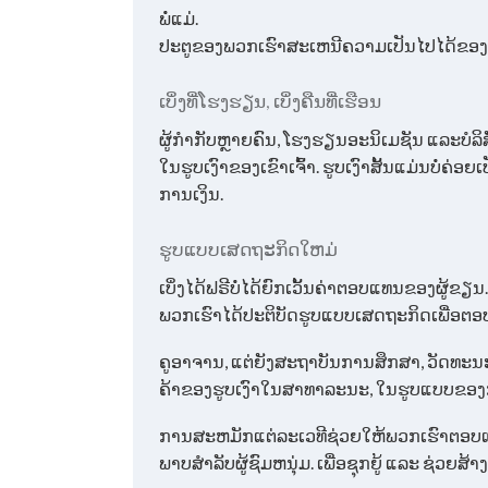
ພໍ່ແມ່.
ປະຕູຂອງພວກເຮົາສະເຫນີຄວາມເປັນໄປໄດ້ຂອງການເບ
ເບິ່ງ​ທີ່​ໂຮງ​ຮຽນ, ເບິ່ງ​ຄືນ​ທີ່​ເຮືອນ
ຜູ້ກຳກັບຫຼາຍຄົນ, ໂຮງຮຽນອະນິເມຊັນ ແລະບໍລິ
ໃນຮູບເງົາຂອງເຂົາເຈົ້າ. ຮູບເງົາສັ້ນແມ່ນບໍ່
ການເງິນ.
ຮູບ​ແບບ​ເສດ​ຖະ​ກິດ​ໃຫມ່
ເບິ່ງໄດ້ຟຣີບໍ່ໄດ້ຍົກເວັ້ນຄ່າຕອບແທນຂອງຜູ້ຂຽນ.
ພວກ​ເຮົາ​ໄດ້​ປະ​ຕິ​ບັດ​ຮູບ​ແບບ​ເສດ​ຖະ​ກິດ​ເພື່ອ​ຕອບ​ແທ
ຄູອາຈານ, ແຕ່ຍັງສະຖາບັນການສຶກສາ, ວັດທ
ຄ້າຂອງຮູບເງົາໃນສາທາລະນະ, ໃນຮູບແບບຂອງ
ການສະຫມັກແຕ່ລະເວທີຊ່ວຍໃຫ້ພວກເຮົາຕອບແທນຜ
ພາບສໍາລັບຜູ້ຊົມຫນຸ່ມ. ​ເພື່ອ​ຊຸກຍູ້ ​ແລະ ຊ່ວຍ​ສ້າງ