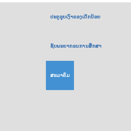
ປະຕູຮູບເງົາຂອງເດັກນ້ອຍ
ຊັບພະຍາກອນການສຶກສາ
ສະມາຄົມ