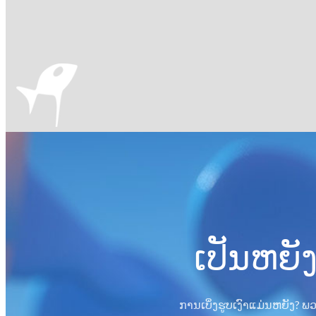
ເປັນຫຍັງ
ການເບິ່ງຮູບເງົາແມ່ນຫຍັງ? ພ