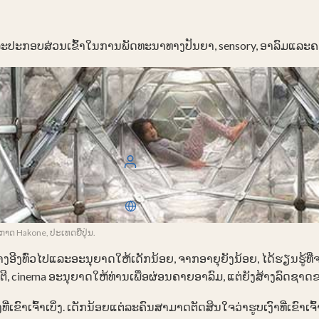
ປະກອບສ່ວນເຂົ້າໃນການພັດທະນາທາງປັນຍາ, sensory, ອາລົມແລະຄວ
ເຂົ້າສູ່ລະບົບ
ລາວ
າດ Hakone, ປະເທດຍີ່ປຸ່ນ.
ອີງ​ທົ່ວ​ໄປ​ແລະ​ອະ​ນຸ​ຍາດ​ໃຫ້​ເດັກ​ນ້ອຍ​, ຈາກ​ອາ​ຍຸ​ຍັງ​ນ້ອຍ​, ໄດ້​ຮຽນ​ຮູ້​ທີ່​ຈ
ນຕີ, cinema ອະນຸຍາດໃຫ້ທ່ານເພື່ອຜ່ອນຄາຍອາລົມ, ແຕ່ຍັງສ້າງລົດຊາດ
ເຂົາເຈົ້າເບິ່ງ. ເດັກນ້ອຍແຕ່ລະຄົນສາມາດຕັດສິນໃຈວ່າຮູບເງົາທີ່ເຂົາເຈົ