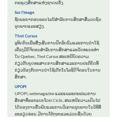
ກະຊວງສຶກສາແຫ່ງຊາດຝຣັ່ງ.
Sur l'image
ຊັບພະຍາກອນອອນໄລນ໌ສໍາລັບການສຶກສາສື່ມວນຊົນ
ຮູບພາບແລະສຽງ.
Thot Cursus
ອຸທິດຕົນເພື່ອສົ່ງເສີມການຝຶກອົບຮົມແລະການນໍາໃຊ້
ເຄື່ອງມືດິຈິຕອນສໍາລັບການສຶກສາແລະວັດທະນະທໍາ
ໃນ Quebec, Thot Cursus ສະເຫນີບົດຄວາມ
ກ່ຽວກັບຍຸດທະສາດການສຶກສາແລະການປະຕິບັດທີ່
ກ່ຽວຂ້ອງກັບການນໍາໃຊ້ເຕັກໂນໂລຊີດິຈິຕອນໃນການ
ສຶກສາ.
UPOPI
UPOPI, webmagazine ແລະແພລະຕະຟອມການ
ສຶກສາທີ່ອອກແບບໂດຍ Ciclic, ສະເຫນີຄວາມເປັນໄປ
ໄດ້ຂອງການຄົ້ນພົບແລະການວິເຄາະຮູບພາບໃນວິທີທີ່
ລະອຽດອ່ອນ, ມີການໂຕ້ຕອບແລະມ່ວນຊື່ນດ້ວຍ