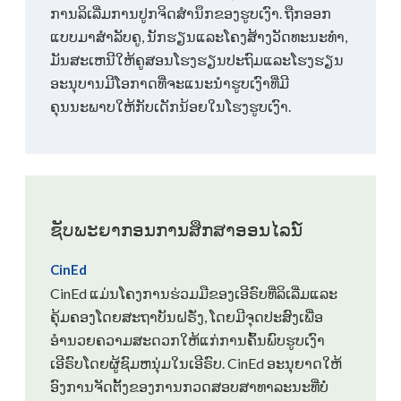
ການລິເລີ່ມການປູກຈິດສໍານຶກຂອງຮູບເງົາ. ຖືກອອກ
ແບບມາສໍາລັບຄູ, ນັກຮຽນແລະໂຄງສ້າງວັດທະນະທໍາ,
ມັນສະເຫນີໃຫ້ຄູສອນໂຮງຮຽນປະຖົມແລະໂຮງຮຽນ
ອະນຸບານມີໂອກາດທີ່ຈະແນະນໍາຮູບເງົາທີ່ມີ
ຄຸນນະພາບໃຫ້ກັບເດັກນ້ອຍໃນໂຮງຮູບເງົາ.
ຊັບພະຍາກອນການສຶກສາອອນໄລນ໌
CinEd
CinEd ແມ່ນໂຄງການຮ່ວມມືຂອງເອີຣົບທີ່ລິເລີ່ມແລະ
ຄຸ້ມຄອງໂດຍສະຖາບັນຝຣັ່ງ, ໂດຍມີຈຸດປະສົງເພື່ອ
ອໍານວຍຄວາມສະດວກໃຫ້ແກ່ການຄົ້ນພົບຮູບເງົາ
ເອີຣົບໂດຍຜູ້ຊົມຫນຸ່ມໃນເອີຣົບ. CinEd ອະນຸຍາດໃຫ້
ອົງການຈັດຕັ້ງຂອງການກວດສອບສາທາລະນະທີ່ບໍ່