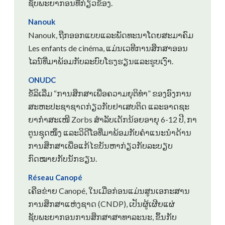
ຊັບພະຍາກອນທີ່ກ່ຽວຂ້ອງ.
Nanouk
Nanouk, ຖືກອອກແບບແລະພັດທະນາໂດຍສະມາຄົມ
Les enfants de cinéma, ແມ່ນເວທີການສຶກສາອອນ
ໄລນ໌ທີ່ມາພ້ອມກັບລະບົບໂຮງຮຽນແລະຮູບເງົາ.
ONUDC
ຂໍ້ລິເລີ່ມ “ການສຶກສາເພື່ອຄວາມຍຸຕິທຳ” ຂອງອົງການ
ສະຫະປະຊາຊາດກ່ຽວກັບຢາເສບຕິດ ແລະອາດຊະ
ຍາກຳສະເໜີ Zorbs ສຳລັບເດັກນ້ອຍອາຍຸ 6-12 ປີ, ກາ
ຕູນຊຸດໜຶ່ງ ແລະວິດີໂອທີ່ມາພ້ອມກັບຄຳແນະນຳດ້ານ
ການສຶກສາເພື່ອແກ້ໄຂບັນຫາກ່ຽວກັບລະບຽບ
ກົດໝາຍກັບນັກຮຽນ.
Réseau Canopé
ເຄືອຂ່າຍ Canopé, ໃນເມື່ອກ່ອນແມ່ນສູນເອກະສານ
ການສຶກສາແຫ່ງຊາດ (CNDP), ເປັນຜູ້ເຜີຍແຜ່
ຊັບພະຍາກອນການສຶກສາສາທາລະນະ, ຂຶ້ນກັບ