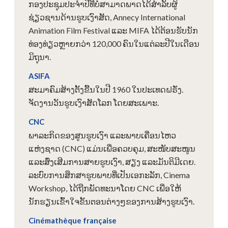
ກອງປະຊຸມປະຈໍາປີທີ່ບໍ່ສາມາດພາດໄດ້ສໍາລັບຜູ້
ຊ່ຽວຊານດ້ານຮູບເງົາສັດ, Annecy International
Animation Film Festival ແລະ MIFA ໄດ້ຕ້ອນຮັບນັກ
ທ່ອງທ່ຽວຫຼາຍກວ່າ 120,000 ຄົນໃນແຕ່ລະປີໃນເດືອນ
ມິຖຸນາ.
ASIFA
ສະມາຄົມສ້າງຕັ້ງຂື້ນໃນປີ 1960 ໃນປະເທດຝຣັ່ງ.
ຈັດງານວັນຮູບເງົາສັດໂລກ ໂດຍສະເພາະ.
CNC
ພາລະກິດຂອງສູນຮູບເງົາ ແລະພາບເຄື່ອນໄຫວ
ແຫ່ງຊາດ (CNC) ແມ່ນເພື່ອຄວບຄຸມ, ສະໜັບສະໜູນ
ແລະສົ່ງເສີມການສາຍຮູບເງົາ, ສຽງ ແລະມັນຕິມີເດຍ.
ລະບົບການສຶກສາຮູບພາບທີ່ເປັນເອກະລັກ, Cinema
Workshop, ໄດ້ຖືກພັດທະນາໂດຍ CNC ເພື່ອໃຫ້
ນັກຮຽນເຂົ້າໃຈຂັ້ນຕອນຕ່າງໆຂອງການສ້າງຮູບເງົາ.
Cinémathèque française