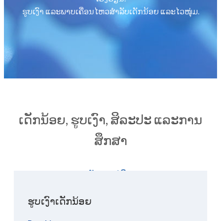
ຮູບເງົາ ແລະພາບເຄື່ອນໄຫວສຳລັບເດັກນ້ອຍ ແລະໄວໜຸ່ມ.
ເດັກນ້ອຍ, ຮູບເງົາ, ສິລະປະ ແລະການ
ສຶກສາ
ເຮັດການບໍລິຈາກ
ຮູບເງົາເດັກນ້ອຍ