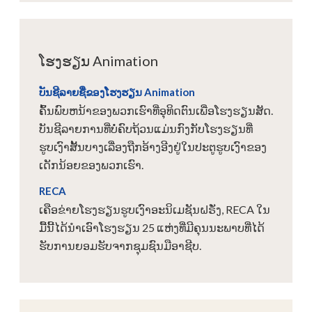
ໂຮງຮຽນ Animation
ບັນຊີລາຍຊື່ຂອງໂຮງຮຽນ Animation
ຄົ້ນພົບຫນ້າຂອງພວກເຮົາທີ່ອຸທິດຕົນເພື່ອໂຮງຮຽນສັດ.
ບັນຊີລາຍການທີ່ບໍ່ຄົບຖ້ວນແມ່ນກົງກັບໂຮງຮຽນທີ່
ຮູບເງົາສັ້ນບາງເລື່ອງຖືກອ້າງອີງຢູ່ໃນປະຕູຮູບເງົາຂອງ
ເດັກນ້ອຍຂອງພວກເຮົາ.
RECA
ເຄືອຂ່າຍໂຮງຮຽນຮູບເງົາອະນິເມຊັນຝຣັ່ງ, RECA ໃນ
ມື້ນີ້ໄດ້ນໍາເອົາໂຮງຮຽນ 25 ແຫ່ງທີ່ມີຄຸນນະພາບທີ່ໄດ້
ຮັບການຍອມຮັບຈາກຊຸມຊົນມືອາຊີບ.