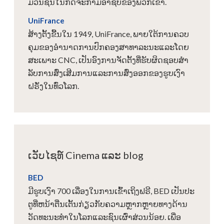
ມວນຊົນໃນກິດຈະກໍາມືອາຊີບຂອງພວກເຂົາ.
UniFrance
ສ້າງຕັ້ງຂື້ນໃນ 1949, UniFrance, ພາຍໃຕ້ການຄວບ
ຄຸມຂອງອໍານາດການປົກຄອງສາທາລະນະແລະໂດຍ
ສະເພາະ CNC, ເປັນອົງການຈັດຕັ້ງທີ່ຮັບຜິດຊອບສໍາ
ລັບການສົ່ງເສີມການແລະການສົ່ງອອກຂອງຮູບເງົາ
ຝຣັ່ງໃນທົ່ວໂລກ.
ເວັບໄຊທ໌ Cinema ແລະ blog
BED
ມີຮູບເງົາ 700 ເລື່ອງໃນການເຂົ້າເຖິງຟຣີ, BED ເປັນປະ
ຕູທີ່ຫນ້າຕື່ນເຕັ້ນກ່ຽວກັບຄວາມຫຼາກຫຼາຍທາງດ້ານ
ວັດທະນະທໍາໃນໂລກແລະຊົນເຜົ່າສ່ວນນ້ອຍ. ເພື່ອ