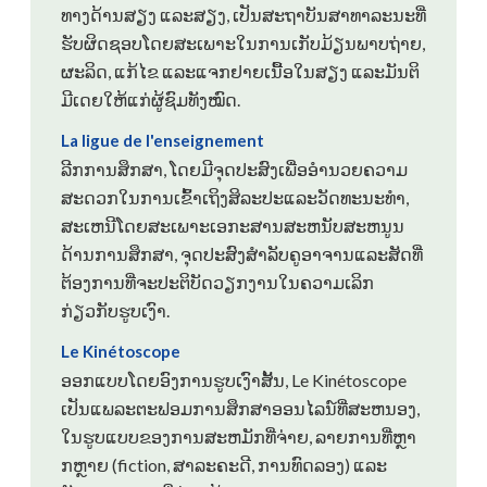
ທາງດ້ານສຽງ ແລະສຽງ, ເປັນສະຖາບັນສາທາລະນະທີ່
ຮັບຜິດຊອບໂດຍສະເພາະໃນການເກັບມ້ຽນພາບຖ່າຍ,
ຜະລິດ, ແກ້ໄຂ ແລະແຈກຢາຍເນື້ອໃນສຽງ ແລະມັນຕິ
ມີເດຍໃຫ້ແກ່ຜູ້ຊົມທັງໝົດ.
La ligue de l'enseignement
ລີກການສຶກສາ, ໂດຍມີຈຸດປະສົງເພື່ອອໍານວຍຄວາມ
ສະດວກໃນການເຂົ້າເຖິງສິລະປະແລະວັດທະນະທໍາ,
ສະເຫນີໂດຍສະເພາະເອກະສານສະຫນັບສະຫນູນ
ດ້ານການສຶກສາ, ຈຸດປະສົງສໍາລັບຄູອາຈານແລະສັດທີ່
ຕ້ອງການທີ່ຈະປະຕິບັດວຽກງານໃນຄວາມເລິກ
ກ່ຽວກັບຮູບເງົາ.
Le Kinétoscope
ອອກແບບໂດຍອົງການຮູບເງົາສັ້ນ, Le Kinétoscope
ເປັນແພລະຕະຟອມການສຶກສາອອນໄລນ໌ທີ່ສະຫນອງ,
ໃນຮູບແບບຂອງການສະຫມັກທີ່ຈ່າຍ, ລາຍການທີ່ຫຼາ
ກຫຼາຍ (fiction, ສາລະຄະດີ, ການທົດລອງ) ແລະ