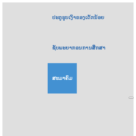
ປະຕູຮູບເງົາຂອງເດັກນ້ອຍ
ຊັບພະຍາກອນການສຶກສາ
ສະມາຄົມ