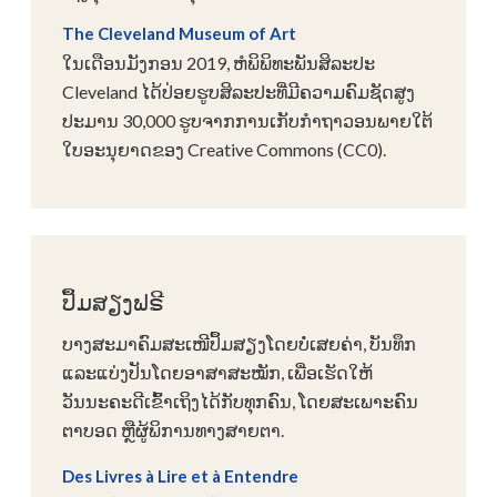
The Cleveland Museum of Art
ໃນເດືອນມັງກອນ 2019, ຫໍພິພິທະພັນສິລະປະ
Cleveland ໄດ້ປ່ອຍຮູບສິລະປະທີ່ມີຄວາມຄົມຊັດສູງ
ປະມານ 30,000 ຮູບຈາກການເກັບກຳຖາວອນພາຍໃຕ້
ໃບອະນຸຍາດຂອງ Creative Commons (CC0).
ປຶ້ມສຽງຟຣີ
ບາງສະມາຄົມສະເໜີປຶ້ມສຽງໂດຍບໍ່ເສຍຄ່າ, ບັນທຶກ
ແລະແບ່ງປັນໂດຍອາສາສະໝັກ, ເພື່ອເຮັດໃຫ້
ວັນນະຄະດີເຂົ້າເຖິງໄດ້ກັບທຸກຄົນ, ໂດຍສະເພາະຄົນ
ຕາບອດ ຫຼືຜູ້ພິການທາງສາຍຕາ.
Des Livres à Lire et à Entendre