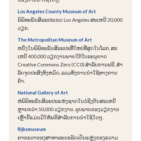
Los Angeles County Museum of Art
ພິພິທະພັນສິລະປະເຂດ Los Angeles ສະເຫນີ 20,000
ວຽກ.
The Metropolitan Museum of Art
ຫນຶ່ງໃນພິພິທະພັນສິລະປະທີ່ໃຫຍ່ທີ່ສຸດໃນໂລກ, ສະ
ເຫນີ 400,000 ວຽກງານພາຍໃຕ້ໃບອະນຸຍາດ
Creative Commons Zero (CC0) ສໍາລັບການຟຣີ, ສໍາ
ລັບຈຸດປະສົງທັງຫມົດ, ລວມທັງການນໍາໃຊ້ທາງການ
ຄ້າ.
National Gallery of Art
ຫໍພິພິທະພັນສິລະປະແຫ່ງຊາດໃນວໍຊິງຕັນສະເຫນີ
ຫຼາຍກວ່າ 50,000 ວຽກງານ. ຮູບພາບຂອງວຽກງານ
ເຫຼົ່ານີ້ແມ່ນມີໃຫ້ຟຣີສໍາລັບການນໍາໃຊ້ໃດໆ.
Rijksmuseum
ຄາຣະວາຂອງສາທາລະນະລັດເປັນແຫຼ່ງຂອງຄວາມ