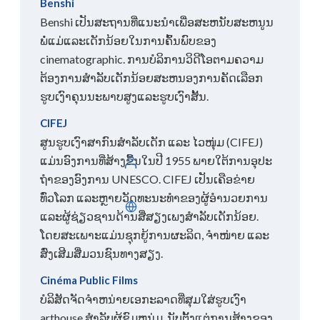
Benshi
Benshi ເປັນສະຖານທີ່ແນະນໍາເພື່ອສະຫນັບສະຫນູນ
ພໍ່ແມ່ແລະເດັກນ້ອຍໃນການຄົ້ນພົບຂອງ
cinematographic. ການບໍລິການວິດີໂອຕາມຄວາມ
ຕ້ອງການສໍາລັບເດັກນ້ອຍສະຫນອງການຄັດເລືອກ
ຮູບເງົາຄຸນນະພາບສູງແລະຮູບເງົາສັ້ນ.
CIFEJ
ສູນຮູບເງົາສາກົນສຳລັບເດັກ ແລະ ໄວໜຸ່ມ (CIFEJ)
ແມ່ນອົງການທີ່ສ້າງຂຶ້ນໃນປີ 1955 ພາຍໃຕ້ການອຸປະ
ເຂົ້າສູ່ລະບົບ
ຖໍາຂອງອົງການ UNESCO. CIFEJ ເປັນເຄືອຂ່າຍ
ທົ່ວໂລກ ແລະຫຼາຍວັດທະນະທໍາຂອງຜູ້ອໍານວຍການ
ລາວ
ແລະຜູ້ຊ່ຽວຊານດ້ານສື່ສຽງເພງສໍາລັບເດັກນ້ອຍ. ​
ໂດຍ​ສະ​ເພາະ​ແມ່ນ​ຊຸກຍູ້​ການ​ຜະລິດ, ຈຳໜ່າຍ ​ແລະ
ສົ່ງ​ເສີມ​ສື່​ມວນ​ຊົນ​ທາງ​ສຽງ.
Cinéma Public Films
ບໍລິສັດຈັດຈໍາຫນ່າຍເອກະລາດທີ່ສຸມໃສ່ຮູບເງົາ
arthouse ສໍາລັບຜູ້ຊົມຫນຸ່ມ. ນັບ​ຕັ້ງ​ແຕ່​ການ​ສ້າງ​ຂອງ​