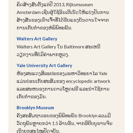
ຄິດສ້າງສັນຕັ້ງແຕ່ປີ 2013, Rijksmuseum
Amsterdam ເຊີນຜູ້ໃຊ້ອິນເຕີເນັດໃຫ້ແບ່ງປັນການ
ສ້າງສັນຂອງເຂົາເຈົ້າທີ່ໄດ້ຮັບແຮງບັນດານໃຈຈາກ
ການເກັບກໍາຂອງຫໍພິພິທະພັນ.
Walters Art Gallery
Walters Art Gallery ໃນ Baltimore ສະເຫນີ
ວຽກງານທີ່ບໍ່ມີຄ່າພາກຫຼວງ.
Yale University Art Gallery
ຫ້ອງສະແດງສິລະປະຂອງມະຫາວິທະຍາໄລ Yale
ແມ່ນບ່ອນເກັບສະສົມຂອງ encyclopedic artwork
ແລະສະຫນອງການດາວໂຫຼດຟຣີ ແລະນໍາໃຊ້ການ
ເກັບກໍາຂອງມັນ.
Brooklyn Museum
ຄັງສະສົມຖາວອນຂອງພິພິທະພັນ Brooklyn ລວມມີ
ວັດຖຸພັນຫຼາຍກວ່າ 1.5 ລ້ານອັນ, ຈາກອີຢິບບູຮານຈົນ
ເຖິງຍຸກສະໄໝປັດຈຸບັນ.