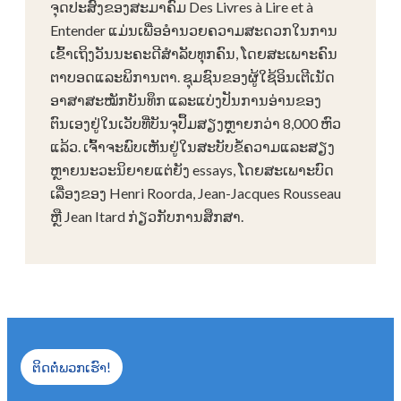
ຈຸດປະສົງຂອງສະມາຄົມ Des Livres à Lire et à
Entender ແມ່ນເພື່ອອໍານວຍຄວາມສະດວກໃນການ
ເຂົ້າເຖິງວັນນະຄະດີສໍາລັບທຸກຄົນ, ໂດຍສະເພາະຄົນ
ຕາບອດແລະພິການຕາ. ຊຸມຊົນຂອງຜູ້ໃຊ້ອິນເຕີເນັດ
ອາສາສະໝັກບັນທຶກ ແລະແບ່ງປັນການອ່ານຂອງ
ຕົນເອງຢູ່ໃນເວັບທີ່ບັນຈຸປຶ້ມສຽງຫຼາຍກວ່າ 8,000 ຫົວ
ແລ້ວ. ເຈົ້າຈະພົບເຫັນຢູ່ໃນສະບັບຂໍ້ຄວາມແລະສຽງ
ຫຼາຍນະວະນິຍາຍແຕ່ຍັງ essays, ໂດຍສະເພາະບົດ
ເລື່ອງຂອງ Henri Roorda, Jean-Jacques Rousseau
ຫຼື Jean Itard ກ່ຽວກັບການສຶກສາ.
ຕິດຕໍ່ພວກເຮົາ!