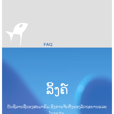
FAQ
ລິ້ງຄ໌
ບັນຊີລາຍຊື່ຂອງສະມາຄົມ, ອົງການຈັດຕັ້ງຂອງລັດຖະບານແລະ
ໂຮງຮຽນ.