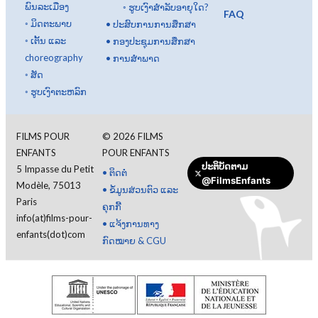
ພົນລະເມືອງ
◦
ຮູບເງົາສໍາລັບອາຍຸໃດ?
FAQ
◦
ມິດຕະພາບ
•
ປະສົບການການສຶກສາ
◦
ເຕັ້ນ ແລະ
•
ກອງປະຊຸມການສຶກສາ
choreography
•
ການສໍາພາດ
◦
ສັດ
◦
ຮູບເງົາຕະຫລົກ
FILMS POUR
©
2026
FILMS
ENFANTS
POUR ENFANTS
ປະຕິບັດຕາມ
5 Impasse du Petit
•
ຕິດຕໍ່
@FilmsEnfants
Modèle, 75013
•
ຂໍ້ມູນສ່ວນຕົວ ແລະ
Paris
ຄຸກກີ້
info(at)films-pour-
•
ແຈ້ງການທາງ
enfants(dot)com
ກົດໝາຍ & CGU