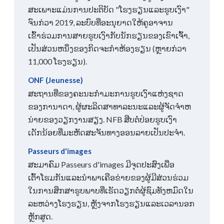
ສະເພາະແມ່ນການປະຕິບັດ "ໂຮງຮຽນແລະຮູບເງົາ"
ຈົນກ່ວາ 2019, ລະບົບທີ່ອະນຸຍາດໃຫ້ຄູອາຈານ
ເຂົ້າຮ່ວມການສາຍຮູບເງົາກັບນັກຮຽນຂອງເຂົາເຈົ້າ,
ເປັນສ່ວນຫນຶ່ງຂອງກິດຈະກໍາຫ້ອງຮຽນ (ຫຼາຍກ່ວາ
11,000 ໂຮງຮຽນ).
ONF (Jeunesse)
ສະຖານທີ່ຂອງຄະນະກໍາມະການຮູບເງົາແຫ່ງຊາດ
ຂອງການາດາ, ຜູ້ຜະລິດສາທາລະນະແລະຜູ້ຈັດຈໍາຫ
ນ່າຍຂອງວຽກງານສຽງ. NFB ສືບຕໍ່ປ່ອຍຮູບເງົາ
ເດັກນ້ອຍທີ່ມະຫັດສະຈັນທາງອອນລາຍເປັນປະຈຳ.
Passeurs d'images
ສະມາຄົມ Passeurs d'images ມີຈຸດປະສົງເພື່ອ
ເຕົ້າໂຮມກັນແລະນໍາພາເຄືອຂ່າຍຂອງຜູ້ມີສ່ວນຮ່ວມ
ໃນການສຶກສາຮູບພາບທີ່ເຮັດວຽກຕໍ່ຜູ້ຊົມທັງຫມົດໃນ
ລະຫວ່າງໂຮງຮຽນ, ຫຼັງຈາກໂຮງຮຽນແລະເວລານອກ
ຫຼັກສູດ.