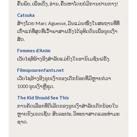
ຄົ້ນພົບ, ເພື່ອເບິ່ງ, ອ່ານ, ຄົ້ນຫາໂດຍບໍ່ມີການປານກາງ!
Catsuka
ສ້າງໂດຍ Marc Aguesse, ມັນແມ່ນໜຶ່ງໃນສະຖານທີ່ທີ່
ເກົ່າແກ່ທີ່ສຸດທີ່ເວົ້າພາສາຝຣັ່ງໄດ້ອຸທິດຕົນເພື່ອຮູບເງົາ
ສັດ.
Femmes d'Anim
ເວັບໄຊທ໌ອ້າງອີງສໍາລັບແມ່ຍິງໃນອານິເມຊັນຝຣັ່ງ.
Filmspourenfants.net
ເວັບ​ໄຊ​ອ້າງ​ອີງ​ຮູບ​ເງົາ​ຂອງ​ເດັກ​ນ້ອຍ​ທີ່​ມີ​ຫຼາຍ​ກ​່​ວາ
1000 ຮູບ​ເງົາ​ຫຼື​ຊຸດ​.
The Kid Should See This
ການຄັດເລືອກທີ່ດີເລີດຂອງຮູບເງົາສໍາລັບເດັກນ້ອຍໃນ
ຫຼາຍຂົງເຂດເຊັ່ນ: ສິນລະປະ, ວິທະຍາສາດແລະທໍາມະ
ຊາດ.