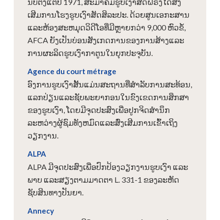
ນັບ​ຕັ້ງ​ແຕ່​ປີ 1971​, ສະ​ມາ​ຄົມ​ຮູບ​ເງົາ​ສັດ​ຝຣັ່ງ​ໄດ້​ສົ່ງ​
ເສີມ​ການ​ໂຮງ​ຮູບ​ເງົາ​ສັດ​ສິ​ລະ​ປະ​. ດ້ວຍສູນເອກະສານ
ແລະຫ້ອງສະຫມຸດວິດີໂອທີ່ມີຫຼາຍກວ່າ 9,000 ຫົວຂໍ້,
AFCA ຍັງເປັນບ່ອນສັງເກດການຂອງການສ້າງແລະ
ການຜະລິດຮູບເງົາກາຕູນໃນຍຸກປະຈຸບັນ.
Agence du court métrage
ອົງການຮູບເງົາສັ້ນແມ່ນສະຖານທີ່ສໍາລັບການສະທ້ອນ,
ແລກປ່ຽນແລະຊັບພະຍາກອນໃນຂົງເຂດການສຶກສາ
ຂອງຮູບເງົາ, ໂດຍມີຈຸດປະສົງເພື່ອປູກຈິດສໍານຶກ
ລະຫວ່າງຜູ້ຊົມທັງຫມົດແລະສົ່ງເສີມການເຂົ້າເຖິງ
ວຽກງານ.
ALPA
ALPA ມີຈຸດປະສົງເພື່ອປົກປ້ອງວຽກງານຮູບເງົາ ແລະ
ພາບ ແລະສຽງຕາມມາດຕາ L. 331-1 ຂອງລະຫັດ
ຊັບສິນທາງປັນຍາ.
Annecy