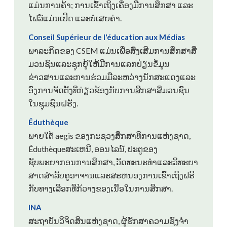
ແມ່ນການຄ້າ; ການເຂົ້າເຖິງເຄື່ອງມືການສຶກສາ ແລະ
ໄຟລ໌ແມ່ນເປີດ ແລະບໍ່ເສຍຄ່າ.
Conseil Supérieur de l'éducation aux Médias
ພາລະກິດຂອງ CSEM ແມ່ນເພື່ອສົ່ງເສີມການສຶກສາສື່
ມວນຊົນແລະຊຸກຍູ້ໃຫ້ມີການແລກປ່ຽນຂໍ້ມູນ
ຂ່າວສານແລະການຮ່ວມມືລະຫວ່າງນັກສະແດງແລະ
ອົງການຈັດຕັ້ງທີ່ກ່ຽວຂ້ອງກັບການສຶກສາສື່ມວນຊົນ
ໃນຊຸມຊົນຝຣັ່ງ.
Éduthèque
ພາຍໃຕ້ aegis ຂອງກະຊວງສຶກສາທິການແຫ່ງຊາດ,
Éduthèqueສະເຫນີ, ອອນໄລນ໌, ປະຕູຂອງ
ຊັບພະຍາກອນການສຶກສາ, ວັດທະນະທໍາແລະວິທະຍາ
ສາດສໍາລັບຄູອາຈານແລະສະຫນອງການເຂົ້າເຖິງຟຣີ
ກັບທາງເລືອກທີ່ກ້ວາງຂອງເນື້ອໃນການສຶກສາ.
INA
ສະຖາບັນວິຈິດສິນແຫ່ງຊາດ, ຜູ້ຮັກສາຄວາມຊົງຈຳ