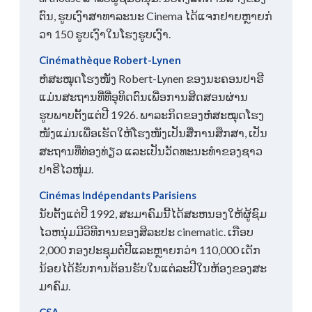
ຕົນ​, ຮູບ​ເງົາ​ສາ​ທາ​ລະ​ນະ Cinema ໄດ້​ແຈກ​ຢາຍ​ຫຼາຍ​ກ​່​
ວາ 150 ຮູບ​ເງົາ​ໃນ​ໂຮງ​ຮູບ​ເງົາ​.
Cinémathèque Robert-Lynen
ຫໍສະໝຸດໂຮງໜັງ Robert-Lynen ຂອງນະຄອນປາຣີ
ແມ່ນສະຖານທີ່ທີ່ອຸທິດຕົນເພື່ອການສິດສອນຜ່ານ
ຮູບພາບຕັ້ງແຕ່ປີ 1926. ພາລະກິດຂອງຫໍສະໝຸດໂຮງ
ໜັງແມ່ນເພື່ອເຮັດໃຫ້ໂຮງໜັງເປັນສື່ການສຶກສາ, ເປັນ
ສະຖານທີ່ທ່ອງທ່ຽວ ແລະເປັນວັດທະນະທຳຂອງຊາວ
ປາຣີໄວໜຸ່ມ.
Cinémas Indépendants Parisiens
ນັບ​ຕັ້ງ​ແຕ່​ປີ 1992​, ສະ​ມາ​ຄົມ​ນີ້​ໄດ້​ສະ​ຫນອງ​ໃຫ້​ຜູ້​ຊົມ​
ໄວ​ຫນຸ່ມ​ມີ​ວິ​ທີ​ການ​ຂອງ​ສິ​ລະ​ປະ cinematic​. ເກືອບ
2,000 ກອງ​ປະ​ຊຸມ​ຕໍ່​ປີ​ແລະ​ຫຼາຍ​ກວ່າ 110,000 ເດັກ​
ນ້ອຍ​ໄດ້​ຮັບ​ການ​ຕ້ອນ​ຮັບ​ໃນ​ແຕ່​ລະ​ປີ​ໃນ​ຫ້ອງ​ຂອງ​ສະ​
ມາ​ຄົມ​.
CSA