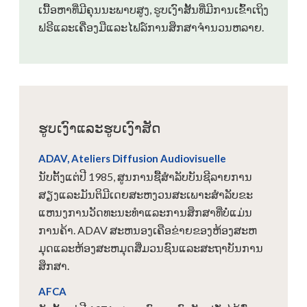
ເນື້ອຫາທີ່ມີຄຸນນະພາບສູງ, ຮູບເງົາສັ້ນທີ່ມີການເຂົ້າເຖິງ
ຟຣີແລະເຄື່ອງມືແລະໄຟລ໌ການສຶກສາຈໍານວນຫລາຍ.
ຮູບເງົາແລະຮູບເງົາສັດ
ADAV, Ateliers Diffusion Audiovisuelle
ນັບ​ຕັ້ງ​ແຕ່​ປີ 1985, ສູນ​ການ​ຊື້​ສໍາ​ລັບ​ບັນ​ຊີ​ລາຍ​ການ​
ສຽງ​ແລະ​ມັນ​ຕິ​ມີ​ເດຍ​ສະ​ຫງວນ​ສະ​ເພາະ​ສໍາ​ລັບ​ຂະ​
ແຫນງ​ການ​ວັດ​ທະ​ນະ​ທໍາ​ແລະ​ການ​ສຶກ​ສາ​ທີ່​ບໍ່​ແມ່ນ​
ການ​ຄ້າ. ADAV ສະຫນອງເຄືອຂ່າຍຂອງຫ້ອງສະຫ
ມຸດແລະຫ້ອງສະຫມຸດສື່ມວນຊົນແລະສະຖາບັນການ
ສຶກສາ.
AFCA