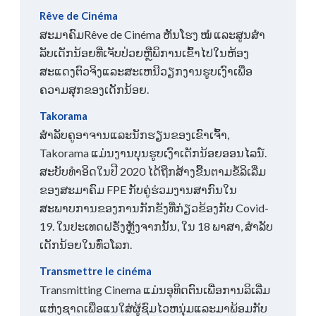
Rêve de Cinéma
ສະມາຄົມRêve de Cinéma ຫັນໂຮງ ໝໍ ແລະສູນສໍາ
ລັບເດັກນ້ອຍທີ່ເຈັບປ່ວຍຫຼືພິການເຂົ້າໄປໃນຫ້ອງ
ສະແດງຕົວຈິງແລະສະເຫນີວຽກງານຮູບເງົາເພື່ອ
ຄວາມສຸກຂອງເດັກນ້ອຍ.
Takorama
ສໍາລັບຄູອາຈານແລະນັກຮຽນຂອງເຂົາເຈົ້າ,
Takorama ແມ່ນງານບຸນຮູບເງົາເດັກນ້ອຍອອນໄລນ໌.
ສະບັບທໍາອິດໃນປີ 2020 ໄດ້ຖືກສ້າງຂື້ນຕາມຂໍ້ລິເລີ່ມ
ຂອງສະມາຄົມ FPE ກັບຄູ່ຮ່ວມງານສາກົນໃນ
ສະພາບການຂອງການກັກຂັງທີ່ກ່ຽວຂ້ອງກັບ Covid-
19. ໃນປະເທດຝຣັ່ງຫຼັງຈາກນັ້ນ, ໃນ 18 ພາສາ, ສໍາລັບ
ເດັກນ້ອຍໃນທົ່ວໂລກ.
Transmettre le cinéma
Transmitting Cinema ແມ່ນອຸທິດຕົນເພື່ອການລິເລີ່ມ
ແຫ່ງຊາດເພື່ອແນໃສ່ຜູ້ຊົມໄວຫນຸ່ມແລະມາພ້ອມກັບ