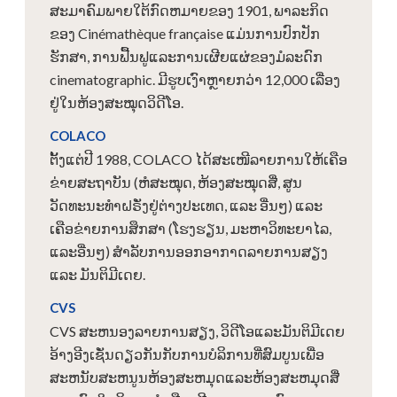
ສະມາຄົມພາຍໃຕ້ກົດຫມາຍຂອງ 1901, ພາລະກິດ
ຂອງ Cinémathèque française ແມ່ນການປົກປັກ
ຮັກສາ, ການຟື້ນຟູແລະການເຜີຍແຜ່ຂອງມໍລະດົກ
cinematographic. ມີຮູບເງົາຫຼາຍກວ່າ 12,000 ເລື່ອງ
ຢູ່ໃນຫ້ອງສະໝຸດວິດີໂອ.
COLACO
ຕັ້ງແຕ່ປີ 1988, COLACO ໄດ້ສະເໜີລາຍການໃຫ້ເຄືອ
ຂ່າຍສະຖາບັນ (ຫໍສະໝຸດ, ຫ້ອງສະໝຸດສື່, ສູນ
ວັດທະນະທຳຝຣັ່ງຢູ່ຕ່າງປະເທດ, ແລະ ອື່ນໆ) ແລະ
ເຄືອຂ່າຍການສຶກສາ (ໂຮງຮຽນ, ມະຫາວິທະຍາໄລ,
ແລະອື່ນໆ) ສຳລັບການອອກອາກາດລາຍການສຽງ
ແລະ ມັນຕິມີເດຍ.
CVS
CVS ສະຫນອງລາຍການສຽງ, ວິດີໂອແລະມັນຕິມີເດຍ
ອ້າງອີງເຊັ່ນດຽວກັນກັບການບໍລິການທີ່ສົມບູນເພື່ອ
ສະຫນັບສະຫນູນຫ້ອງສະຫມຸດແລະຫ້ອງສະຫມຸດສື່