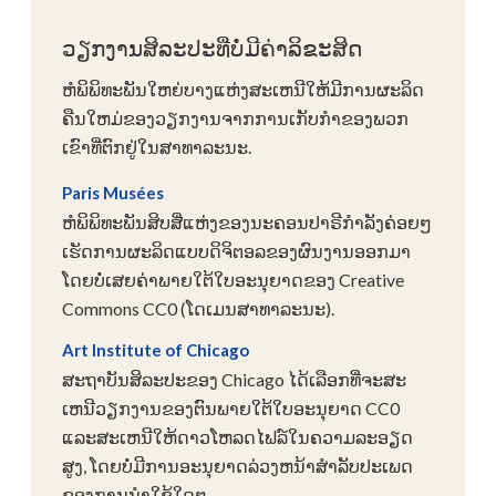
ວຽກງານສິລະປະທີ່ບໍ່ມີຄ່າລິຂະສິດ
ຫໍພິພິທະພັນໃຫຍ່ບາງແຫ່ງສະເຫນີໃຫ້ມີການຜະລິດ
ຄືນໃຫມ່ຂອງວຽກງານຈາກການເກັບກໍາຂອງພວກ
ເຂົາທີ່ຕົກຢູ່ໃນສາທາລະນະ.
Paris Musées
ຫໍພິພິທະພັນສິບສີ່ແຫ່ງຂອງນະຄອນປາຣີກຳລັງຄ່ອຍໆ
ເຮັດການຜະລິດແບບດິຈິຕອລຂອງຜົນງານອອກມາ
ໂດຍບໍ່ເສຍຄ່າພາຍໃຕ້ໃບອະນຸຍາດຂອງ Creative
Commons CC0 (ໂດເມນສາທາລະນະ).
Art Institute of Chicago
ສະຖາບັນສິລະປະຂອງ Chicago ໄດ້ເລືອກທີ່ຈະສະ
ເຫນີວຽກງານຂອງຕົນພາຍໃຕ້ໃບອະນຸຍາດ CC0
ແລະສະເຫນີໃຫ້ດາວໂຫລດໄຟລ໌ໃນຄວາມລະອຽດ
ສູງ, ໂດຍບໍ່ມີການອະນຸຍາດລ່ວງຫນ້າສໍາລັບປະເພດ
ຂອງການນໍາໃຊ້ໃດໆ.