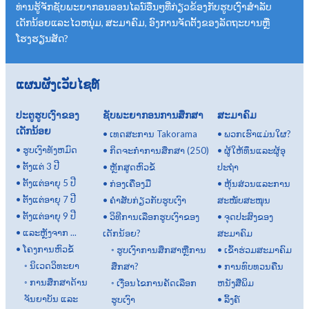
ທ່ານຮູ້ຈັກຊັບພະຍາກອນອອນໄລນ໌ອື່ນໆທີ່ກ່ຽວຂ້ອງກັບຮູບເງົາສໍາລັບ
ເດັກນ້ອຍແລະໄວຫນຸ່ມ, ສະມາຄົມ, ອົງການຈັດຕັ້ງຂອງລັດຖະບານຫຼື
ໂຮງຮຽນສັດ?
ແຜນຜັງເວັບໄຊທ໌
ປະຕູຮູບເງົາຂອງ
ຊັບພະຍາກອນການສຶກສາ
ສະມາຄົມ
ເດັກນ້ອຍ
•
ເທດສະການ Takorama
•
ພວກເຮົາແມ່ນໃຜ?
•
ຮູບເງົາທັງຫມົດ
•
ກິດ​ຈະ​ກໍາ​ການ​ສຶກ​ສາ (250​)
•
ຜູ້ໃຫ້ທຶນແລະຜູ້ອຸ
•
ຕັ້ງແຕ່ 3 ປີ
•
ຫຼັກສູດຫົວຂໍ້
ປະຖໍາ
•
ຕັ້ງແຕ່ອາຍຸ 5 ປີ
•
ກ່ອງເຄື່ອງມື
•
ຫຸ້ນສ່ວນແລະການ
•
ຕັ້ງແຕ່ອາຍຸ 7 ປີ
•
ຄຳສັບກ່ຽວກັບຮູບເງົາ
ສະໜັບສະໜຸນ
•
ຕັ້ງແຕ່ອາຍຸ 9 ປີ
•
ວິທີການເລືອກຮູບເງົາຂອງ
•
ຈຸດປະສົງຂອງ
•
ແລະຫຼັງຈາກ ...
ເດັກນ້ອຍ?
ສະມາຄົມ
•
ໂຄງການຫົວຂໍ້
◦
ຮູບເງົາການສຶກສາຫຼືການ
•
ເຂົ້າຮ່ວມສະມາຄົມ
◦
ນິເວດວິທະຍາ
ສຶກສາ?
•
ການທົບທວນຄືນ
◦
ການສຶກສາດ້ານ
◦
ເງື່ອນໄຂການຄັດເລືອກ
ຫນັງສືພິມ
ຈັນຍາບັນ ແລະ
ຮູບເງົາ
•
ລິ້ງຄ໌