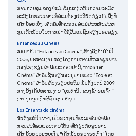
ການຄວບຄຸມຂອງພໍ່ແມ່. ຂໍ້ມູນກ່ຽວກັບຄວາມລະມັດ
ລະວັງໂດຍສະເພາະທີ່ພໍ່ແມ່ຕ້ອງປະຕິບັດກ່ຽວກັບສິ່ງທີ່
ເດັກນ້ອຍເບິ່ງ. ເຄັດ​ລັບ​ທີ່​ຈະ​ຊ່ວຍ​ພໍ່​ແມ່​ສະ​ຫນັບ​ສະ​ຫ
ນູນ​ເດັກ​ນ້ອຍ​ໃນ​ການ​ນໍາ​ໃຊ້​ສື່​ມວນ​ຊົນ​ສຽງ​ແລະ​ສຽງ​.
Enfances au Cinéma
ສະມາຄົມ "Enfances au Cinéma", ສ້າງຕັ້ງຂື້ນໃນປີ
2005, ປະສານງານສອງໂຄງການການສຶກສາຮູບພາບ
ຂອງໂຮງຮຽນສໍາລັບນະຄອນປາຣີ, "Mon 1er
Cinéma" ສໍາລັບຊັ້ນຮຽນອະນຸບານແລະ "École et
Cinema" ສໍາລັບຫ້ອງຮຽນປະຖົມ. ນັບ​ຕັ້ງ​ແຕ່​ປີ 2009​,
ນາງ​ຍັງ​ໄດ້​ປະ​ສານ​ງານ "ບຸນ​ທໍາ​ອິດ​ຂອງ​ຂ້າ​ພະ​ເຈົ້າ​"
ງານ​ບຸນ​ຮູບ​ເງົາ​ຜູ້​ຊົມ​ຊາວ​ຫນຸ່ມ​.
Les Enfants de cinéma
ນັບຕັ້ງແຕ່ປີ 1994, ເປັນສະຖານທີ່ສະມາຄົມສໍາລັບ
ການສະທ້ອນແລະການໂຕ້ວາທີກ່ຽວກັບຮູບພາບ,
ເດັກນ້ອຍແລະຮູບເງົາ. "ເດັກນ້ອຍຂອງຮູບເງົາ" ໂດຍ