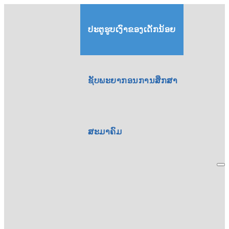
ປະຕູຮູບເງົາຂອງເດັກນ້ອຍ
ຊັບພະຍາກອນການສຶກສາ
ສະມາຄົມ