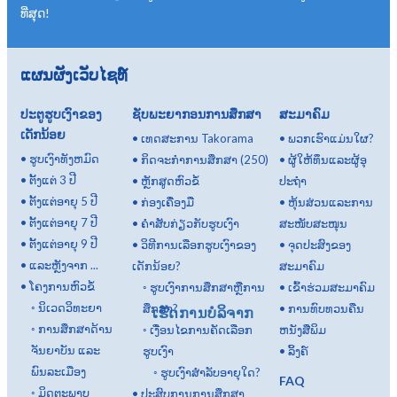
ທີ່ສຸດ!
ແຜນຜັງເວັບໄຊທ໌
ປະຕູຮູບເງົາຂອງ
ຊັບພະຍາກອນການສຶກສາ
ສະມາຄົມ
ເດັກນ້ອຍ
•
ເທດສະການ Takorama
•
ພວກເຮົາແມ່ນໃຜ?
•
ຮູບເງົາທັງຫມົດ
•
ກິດ​ຈະ​ກໍາ​ການ​ສຶກ​ສາ (250​)
•
ຜູ້ໃຫ້ທຶນແລະຜູ້ອຸ
•
ຕັ້ງແຕ່ 3 ປີ
•
ຫຼັກສູດຫົວຂໍ້
ປະຖໍາ
•
ຕັ້ງແຕ່ອາຍຸ 5 ປີ
•
ກ່ອງເຄື່ອງມື
•
ຫຸ້ນສ່ວນແລະການ
•
ຕັ້ງແຕ່ອາຍຸ 7 ປີ
•
ຄຳສັບກ່ຽວກັບຮູບເງົາ
ສະໜັບສະໜຸນ
•
ຕັ້ງແຕ່ອາຍຸ 9 ປີ
•
ວິທີການເລືອກຮູບເງົາຂອງ
•
ຈຸດປະສົງຂອງ
•
ແລະຫຼັງຈາກ ...
ເດັກນ້ອຍ?
ສະມາຄົມ
•
ໂຄງການຫົວຂໍ້
◦
ຮູບເງົາການສຶກສາຫຼືການ
•
ເຂົ້າຮ່ວມສະມາຄົມ
◦
ນິເວດວິທະຍາ
ສຶກສາ?
•
ການທົບທວນຄືນ
ເຮັດການບໍລິຈາກ
◦
ການສຶກສາດ້ານ
◦
ເງື່ອນໄຂການຄັດເລືອກ
ຫນັງສືພິມ
ຈັນຍາບັນ ແລະ
ຮູບເງົາ
•
ລິ້ງຄ໌
ພົນລະເມືອງ
◦
ຮູບເງົາສໍາລັບອາຍຸໃດ?
FAQ
◦
ມິດຕະພາບ
•
ປະສົບການການສຶກສາ