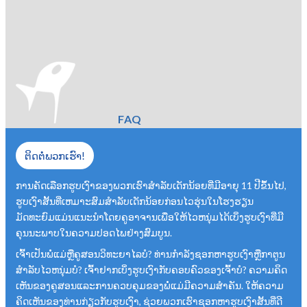
FAQ
ຕິດຕໍ່ພວກເຮົາ!
ການຄັດເລືອກຮູບເງົາຂອງພວກເຮົາສໍາລັບເດັກນ້ອຍທີ່ມີອາຍຸ 11 ປີຂຶ້ນໄປ,
ຮູບເງົາສັ້ນທີ່ເຫມາະສົມສໍາລັບເດັກນ້ອຍກ່ອນໄວຮຸ່ນໃນໂຮງຮຽນ
ມັດທະຍົມແມ່ນແນະນໍາໂດຍຄູອາຈານເພື່ອໃຫ້ໄວຫນຸ່ມໄດ້ເບິ່ງຮູບເງົາທີ່ມີ
ຄຸນນະພາບໃນຄວາມປອດໄພຢ່າງສົມບູນ.
ເຈົ້າເປັນພໍ່ແມ່ຫຼືຄູສອນວິທະຍາໄລບໍ? ທ່ານກໍາລັງຊອກຫາຮູບເງົາຫຼືກາຕູນ
ສໍາລັບໄວຫນຸ່ມບໍ? ເຈົ້າຢາກເບິ່ງຮູບເງົາກັບຄອບຄົວຂອງເຈົ້າບໍ? ຄວາມຄິດ
ເຫັນຂອງຄູສອນແລະການຄວບຄຸມຂອງພໍ່ແມ່ມີຄວາມສໍາຄັນ. ໃຫ້ຄວາມ
ຄິດເຫັນຂອງທ່ານກ່ຽວກັບຮູບເງົາ, ຊ່ວຍພວກເຮົາຊອກຫາຮູບເງົາສັ້ນທີ່ດີ