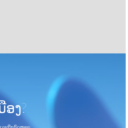
ມືອງ?
ຣີ ແລະຖືກກົດໝາຍ.