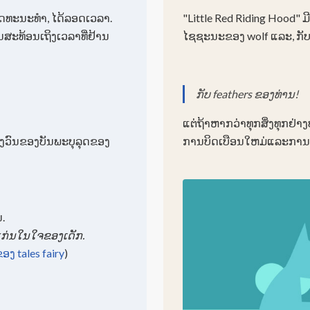
ັດທະນະທໍາ, ໄດ້ລອດເວລາ.
"Little Red Riding Hood" ມີ
ນສະທ້ອນເຖິງເວລາທີ່ຢ້ານ
ໄຊຊະນະຂອງ wolf ແລະ, ກັ
ກັບ feathers ຂອງທ່ານ!
ແຕ່​ຖ້າ​ຫາກ​ວ່າ​ທຸກ​ສິ່ງ​ທຸກ​ຢ່າ
ວົນຂອງບັນພະບຸລຸດຂອງ
ການບິດເບືອນໃຫມ່ແລະການສິ້
.
ນແກ່ນໃນໃຈຂອງເດັກ.
ອງ tales fairy
)