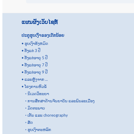
ແຜນຜັງເວັບໄຊທ໌
ປະຕູຮູບເງົາຂອງເດັກນ້ອຍ
•
ຮູບເງົາທັງຫມົດ
•
ຕັ້ງແຕ່ 3 ປີ
•
ຕັ້ງແຕ່ອາຍຸ 5 ປີ
•
ຕັ້ງແຕ່ອາຍຸ 7 ປີ
•
ຕັ້ງແຕ່ອາຍຸ 9 ປີ
•
ແລະຫຼັງຈາກ ...
•
ໂຄງການຫົວຂໍ້
◦
ນິເວດວິທະຍາ
◦
ການສຶກສາດ້ານຈັນຍາບັນ ແລະພົນລະເມືອງ
◦
ມິດຕະພາບ
◦
ເຕັ້ນ ແລະ choreography
◦
ສັດ
◦
ຮູບເງົາຕະຫລົກ