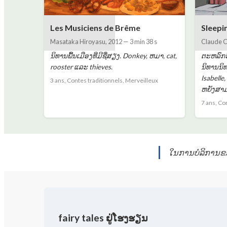
Les Musiciens de Brême
Sleepi
Masataka Hiroyasu
,
2012
—
3 min 38 s
Claude C
ນິທານພື້ນເມືອງທີ່ມີຊື່ສຽງ. Donkey, ຫມາ, cat,
ຕະຫລົກຮ
rooster ແລະ thieves.
ນິທານນິທ
Isabelle,
3 ans, Contes traditionnels, Merveilleux
ຫຍັງສາມ
7 ans, Co
ໃນການບໍລິການຂອ
fairy tales ຢູ່ໂຮງຮຽນ