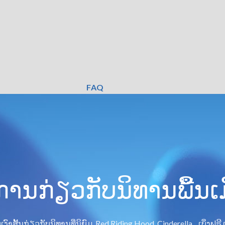
FAQ
ານກ່ຽວກັບນິທານພື້ນເ
ງົາສັ້ນກ່ຽວກັບນິທານທີ່ນິຍົມ. Red Riding Hood, Cinderella... ເບິ່ງຟ