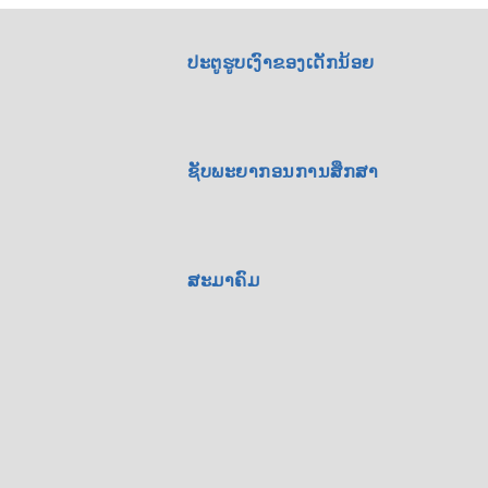
ປະຕູຮູບເງົາຂອງເດັກນ້ອຍ
ຊັບພະຍາກອນການສຶກສາ
ສະມາຄົມ