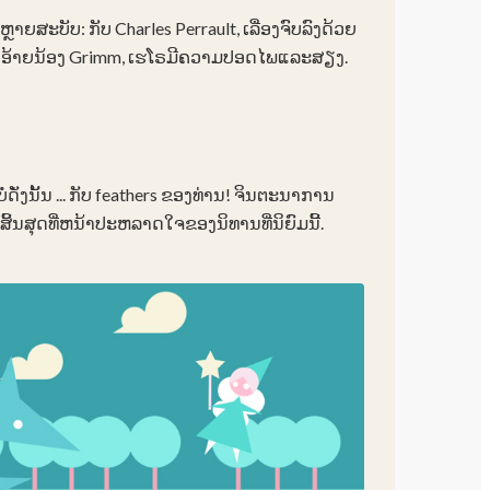
ຫຼາຍສະບັບ: ກັບ Charles Perrault, ເລື່ອງຈົບລົງດ້ວຍ
ບອ້າຍນ້ອງ Grimm, ເຮໂຣມີຄວາມປອດໄພແລະສຽງ.
ງ​ບໍ່​ດັ່ງ​ນັ້ນ ... ກັບ feathers ຂອງ​ທ່ານ​! ຈິນຕະນາການ
ນສຸດທີ່ຫນ້າປະຫລາດໃຈຂອງນິທານທີ່ນິຍົມນີ້.