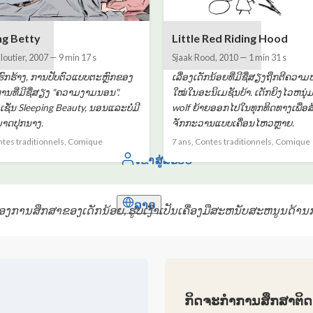
ng Betty
Little Red Riding Hood
loutier
,
2007
—
9 min 17 s
Sjaak Rood
,
2010
—
1 min 31 s
ົກຮ້າງ, ການປັບຕົວແບບຕະຫຼົກຂອງ
ເລື່ອງເດັກນ້ອຍທີ່ມີຊື່ສຽງຖືກຕີຄວາ
ານທີ່ມີຊື່ສຽງ "ຄວາມງາມນອນ".
ໃໝ່ໃນອະນິເມຊັນບ້າ. ເດັກຍິງໄວຫນຸ
 ເຊັ່ນ Sleeping Beauty, ນອນແລະບໍ່ມີ
wolf ຍ້າຍອອກໄປໃນທຸກທິດທາງເພື່ອສ
າດປຸກນາງ.
ຈັກກະວານແບບເຄື່ອນໄຫວຫຼາຍ.
ntes traditionnels, Comique
7 ans, Contes traditionnels, Comique
ເຂົ້າສູ່ລະບົບ
ລາວ
ງການສຶກສາຂອງເດັກນ້ອຍ, ຮູບເງົາເປັນເຄື່ອງມືສະຫນັບສະຫນູນດ້ານ
ກິດຈະກຳການສຶກສາຕິດຕ