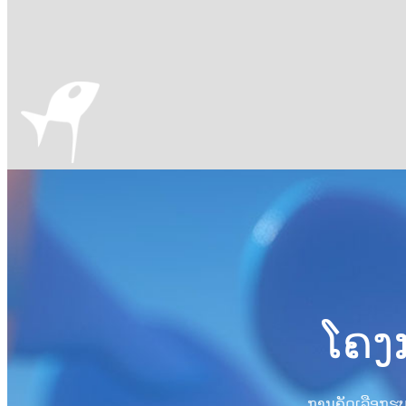
ໂຄງກ
ການຄັດເລືອກຮູບເ