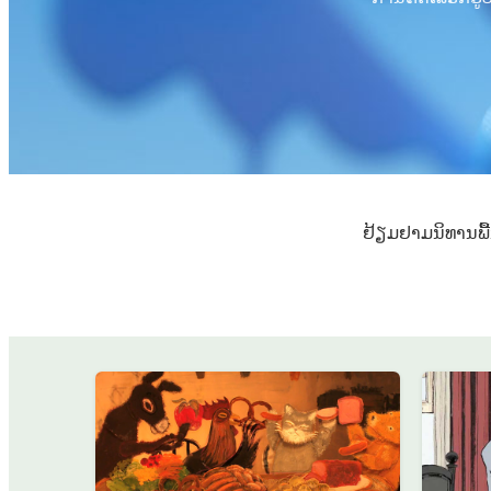
ຢ້ຽມຢາມນິທານພື້ນເມື