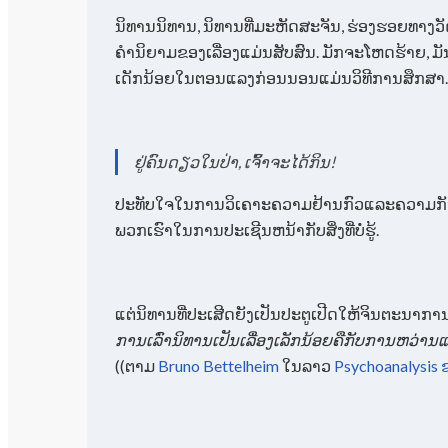
ນິທານນິທານ, ນິທານທີ່ມະຫັດສະຈັນ, ຮ່ອງຮອຍທາງວ
ຄໍານິຍາມຂອງເລື່ອງແມ່ນສັບສົນ. ມັກຈະໂຫດຮ້າຍ, ມັ
ເດັກນ້ອຍໃນຕອນແລງກ່ອນນອນແມ່ນວິທີການສຶກສາ.
ຢູ່ຄົນດຽວໃນປ່າ, ເຈົ້າຈະໄດ້ກິນ!
ປະທັບໃຈໃນການວິເຄາະຄວາມຢ້ານກົວແລະຄວາມກັງ
ພວກເຮົາໃນການປະເຊີນຫນ້າກັບສິ່ງທີ່ບໍ່ຮູ້.
ແຕ່ນິທານທີ່ປະເສີດຍັງເປັນປະຕູເປີດໃຫ້ຈິນຕະນາການ
ການເລົ່ານິທານເປັນເລື່ອງເລັກນ້ອຍຄືກັບການຫວ່າ
(
(ຕາມ
Bruno Bettelheim
ໃນລາວ
Psychoanalysis ຂ