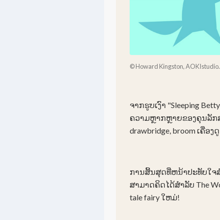
© Howard Kingston, AOKIstudio. 
ຈາກຮູບເງົາ "Sleeping Betty"
ຄວາມຫຼາກຫຼາຍຂອງຄຸນລັກສະ
drawbridge, broom ເຄື່ອງດູ
ການສິ້ນສຸດທີ່ຫນ້າປະທັບໃຈສໍາ
ສາມາດຄິດໄດ້ສໍາລັບ The 
tale fairy ໃຫມ່!