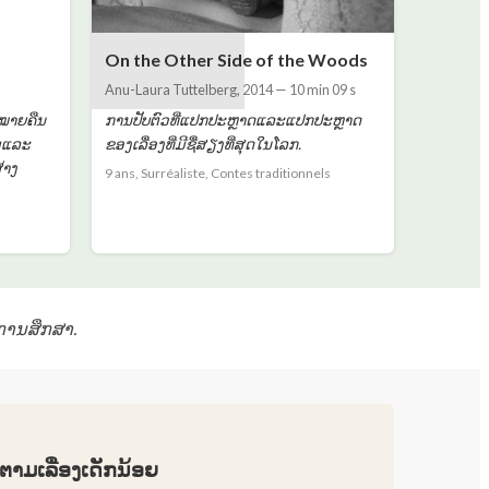
On the Other Side of the Woods
Anu-Laura Tuttelberg
,
2014
—
10 min 09 s
ມໝາຍຄືນ
ການປັບຕົວທີ່ແປກປະຫຼາດແລະແປກປະຫຼາດ
່ມແລະ
ຂອງເລື່ອງທີ່ມີຊື່ສຽງທີ່ສຸດໃນໂລກ.
້າງ
9 ans, Surréaliste, Contes traditionnels
ການສຶກສາ.
າມເລື່ອງເດັກນ້ອຍ