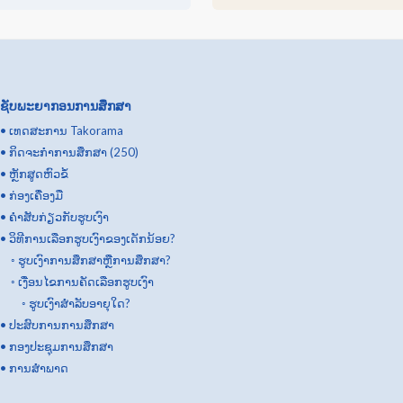
ຊັບພະຍາກອນການສຶກສາ
•
ເທດສະການ Takorama
•
ກິດ​ຈະ​ກໍາ​ການ​ສຶກ​ສາ (250​)
•
ຫຼັກສູດຫົວຂໍ້
•
ກ່ອງເຄື່ອງມື
•
ຄຳສັບກ່ຽວກັບຮູບເງົາ
•
ວິທີການເລືອກຮູບເງົາຂອງເດັກນ້ອຍ?
◦
ຮູບເງົາການສຶກສາຫຼືການສຶກສາ?
◦
ເງື່ອນໄຂການຄັດເລືອກຮູບເງົາ
◦
ຮູບເງົາສໍາລັບອາຍຸໃດ?
•
ປະສົບການການສຶກສາ
•
ກອງປະຊຸມການສຶກສາ
•
ການສໍາພາດ