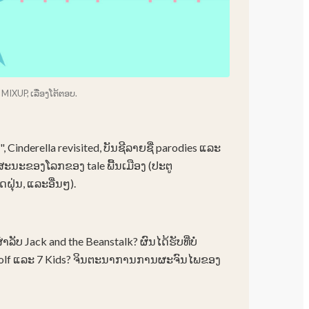
MIXUP, ເລື່ອງໂຕ້ຕອບ.
, Cinderella revisited, ບັນຊີລາຍຊື່ parodies ແລະ
ນະຂອງໂລກຂອງ tale ພື້ນເມືອງ (ປະຕູ
ດຝຸ່ນ, ແລະອື່ນໆ).
ລັບ Jack and the Beanstalk? ຜົນໄດ້ຮັບທີ່ບໍ່
Wolf ແລະ 7 Kids? ຈິນຕະນາການການຜະຈົນໄພຂອງ