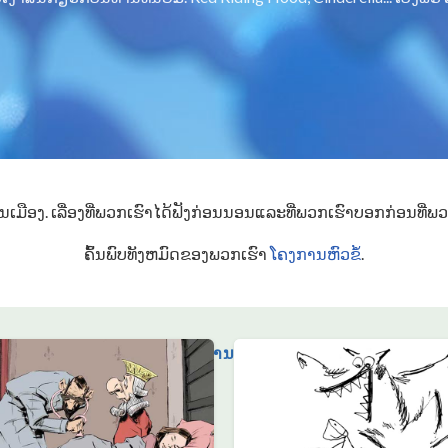
ອງ. ເລື່ອງ​ທີ່​ພວກ​ເຮົາ​ໄດ້​ຟັງ​ກ່ອນ​ນອນ​ແລະ​ທີ່​ພວກ​ເຮົາ​ບອກ​ກ່ອນ​ທີ່​ພວກ
ຄົ້ນພົບທັງຫມົດຂອງພວກເຮົາ
ໂຄງການຫົວຂໍ້
.
ເຮັດການບໍລິຈາກ