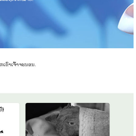
​ເຂົາ​ເຈົ້າ​ຈະ​ນອນ​.