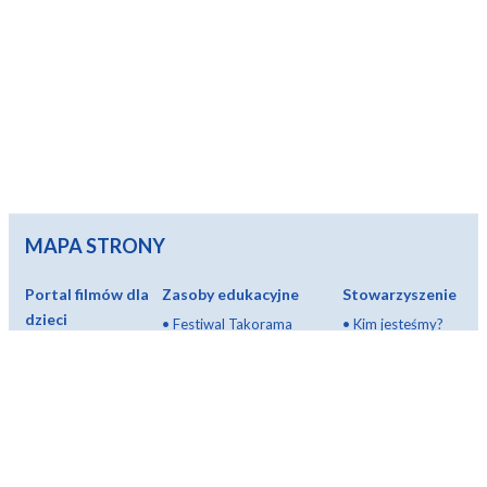
MAPA STRONY
Portal filmów dla
Zasoby edukacyjne
Stowarzyszenie
dzieci
•
Festiwal Takorama
•
Kim jesteśmy?
•
Wszystkie filmy
•
Zajęcia edukacyjne (250)
•
Patroni
•
Od 3 lat
•
Kurs tematyczny
•
Partnerstwa i
•
Od 5 lat
•
Skrzynka narzędziowa
mecenat
•
Od 7 lat
•
Słownik filmowy
•
Cele
•
Od 9 lat
•
Jak wybrac film dla dzieci?
stowarzyszenia
•
I więcej...
◦
Film pedagogiczny czy
•
Dołącz do