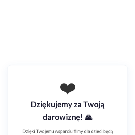
❤️
Dziękujemy za Twoją
Daruj
darowiznę! 🙏
Dzięki Twojemu wsparciu filmy dla dzieci będą