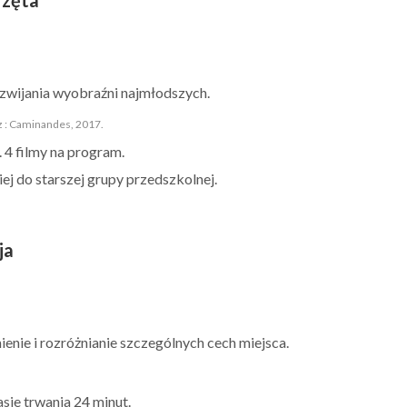
ozwijania wyobraźni najmłodszych.
z : Caminandes, 2017.
 4 filmy na program.
niej do starszej grupy przedszkolnej.
ja
enie i rozróżnianie szczególnych cech miejsca.
sie trwania 24 minut.