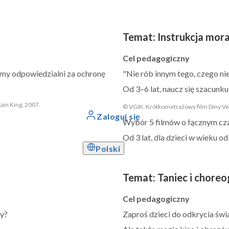
Temat
:
Instrukcja mor
Cel pedagogiczny
eśmy odpowiedzialni za ochronę
"Nie rób innym tego, czego nie 
Od 3–6 lat, naucz się szacunku
ain King, 2007.
© VGIK. Krótkometrażowy film Diny Vel
Zaloguj się
Wybór 5 filmów o łącznym cza
Od 3 lat, dla dzieci w wieku od 
Polski
Temat
:
Taniec i choreo
Cel pedagogiczny
my?
Zaproś dzieci do odkrycia świa