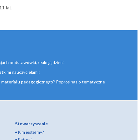
1 lat.
jach podstawówki, reakcją dzieci.
stkimi nauczycielami!
go materiału pedagogicznego? Poproś nas o tematyczne
Stowarzyszenie
•
Kim jesteśmy?
•
Patroni