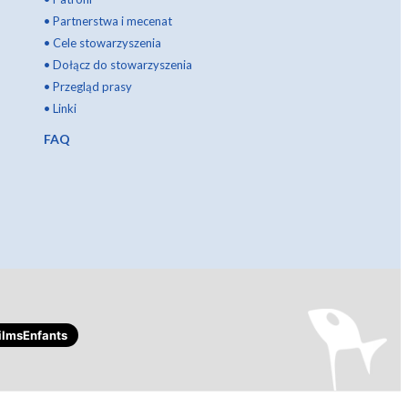
•
Partnerstwa i mecenat
•
Cele stowarzyszenia
•
Dołącz do stowarzyszenia
•
Przegląd prasy
•
Linki
FAQ
lmsEnfants