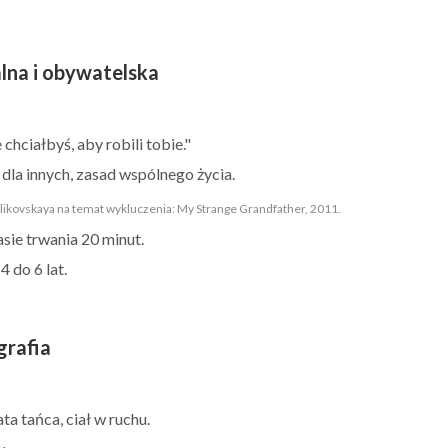
alna i obywatelska
chciałbyś, aby robili tobie."
 dla innych, zasad wspólnego życia.
ikovskaya na temat wykluczenia: My Strange Grandfather, 2011.
sie trwania 20 minut.
4 do 6 lat.
grafia
ta tańca, ciał w ruchu.