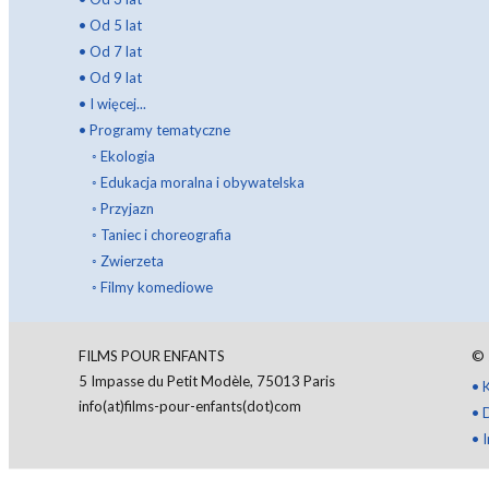
•
Od 5 lat
•
Od 7 lat
•
Od 9 lat
•
I więcej...
•
Programy tematyczne
◦
Ekologia
◦
Edukacja moralna i obywatelska
◦
Przyjazn
◦
Taniec i choreografia
◦
Zwierzeta
◦
Filmy komediowe
FILMS POUR ENFANTS
©
5 Impasse du Petit Modèle, 75013 Paris
•
info(at)films-pour-enfants(dot)com
•
•