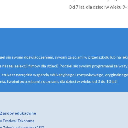
Od 7 lat, dla dzieci w wieku 9–1
iel się swoim doświadczeniem, swoimi zajęciami w przedszkolu lub na lekc
aszej selekcji filmów dla dzieci? Podziel się swoimi programami ze wszy
, szukasz narzędzia wsparcia edukacyjnego i rozrywkowego, oryginalne
 twoimi potrzebami z uczniami, dla dzieci w wieku od 3 do 10 lat!
Zasoby edukacyjne
•
Festiwal Takorama
•
Zajęcia edukacyjne (250)