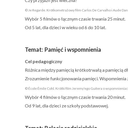
Czy przyjaźń jest wieczna?
© Je Regarde. Krótkometrażowy film Carlos De Carvalho i Aude Da
Wybór 5 filmów o łącznym czasie trwania 25 minut.
Od 5 lat, dla dzieci w wieku od 6 do 10 lat.
Temat
:
Pamięć i wspomnienia
Cel pedagogiczny
Różnica między pamięcią krótkotrwałą a pamięcią d
Zrozumienie funkcjonowania pamięci. Wspomnienia z
© École Émile Cohl. Krótki film Jeremy'ego Guitera o wspomnieniach:
Wybór 4 filmów o łącznym czasie trwania 20 minut.
Od 9 lat, dla dzieci ze szkoły podstawowej.
Temat
:
Relacje rodzicielskie