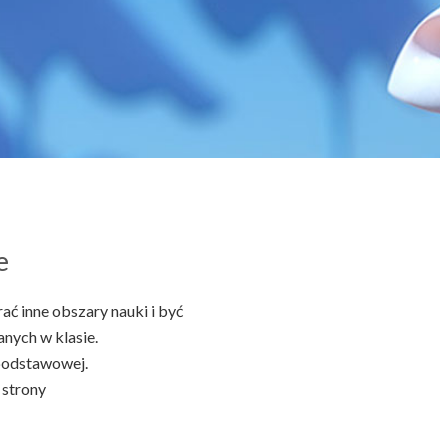
e
ać inne obszary nauki i być
ych w klasie.
podstawowej.
 strony