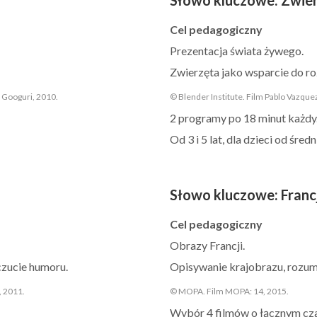
Cel pedagogiczny
Prezentacja świata żywego.
Zwierzęta jako wsparcie do r
 Googuri, 2010.
© Blender Institute. Film Pablo Vazque
2 programy po 18 minut każdy.
Od 3 i 5 lat, dla dzieci od śred
Słowo kluczowe
:
Franc
Cel pedagogiczny
Obrazy Francji.
czucie humoru.
Opisywanie krajobrazu, rozumi
, 2011.
© MOPA. Film MOPA: 14, 2015.
Wybór 4 filmów o łącznym cza