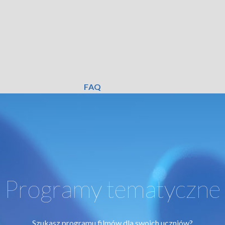
FAQ
Programy tematyczne
Szukasz programu filmów dla swoich uczniów?