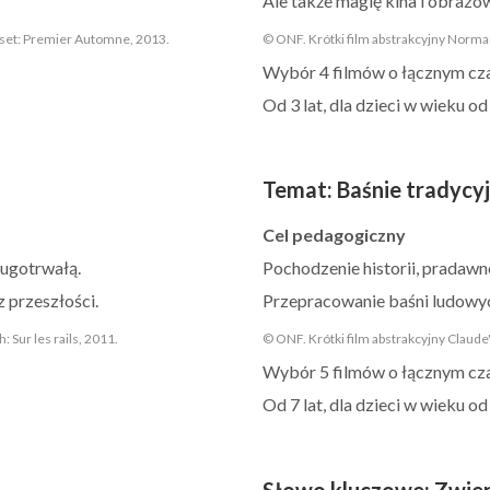
Ale także magię kina i obrazó
nset: Premier Automne, 2013.
© ONF. Krótki film abstrakcyjny Norma
Wybór 4 filmów o łącznym cza
Od 3 lat, dla dzieci w wieku od 
Temat
:
Baśnie tradycy
Cel pedagogiczny
ługotrwałą.
Pochodzenie historii, pradawn
 przeszłości.
Przepracowanie baśni ludowy
 Sur les rails, 2011.
© ONF. Krótki film abstrakcyjny Claude'
Wybór 5 filmów o łącznym cza
Od 7 lat, dla dzieci w wieku od 
Słowo kluczowe
:
Zwie