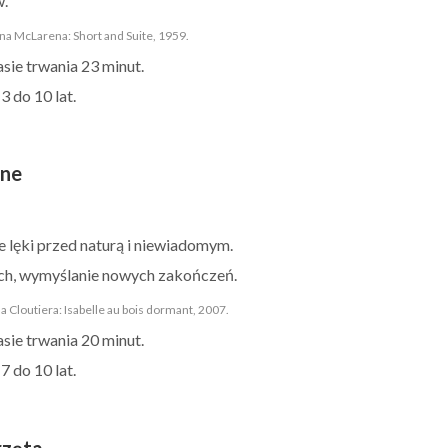
w.
na McLarena: Short and Suite, 1959.
sie trwania 23 minut.
3 do 10 lat.
jne
e lęki przed naturą i niewiadomym.
ch, wymyślanie nowych zakończeń.
a Cloutiera: Isabelle au bois dormant, 2007.
sie trwania 20 minut.
7 do 10 lat.
rzęta