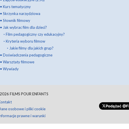
•
Kurs tematyczny
•
Skrzynka narzędziowa
•
Słownik filmowy
•
Jak wybrac film dla dzieci?
◦
Film pedagogiczny czy edukacyjny?
◦
Kryteria wyboru filmow
◦
Jakie filmy dla jakich grup?
•
Doświadczenia pedagogiczne
•
Warsztaty filmowe
•
Wywiady
2026
FILMS POUR ENFANTS
Kontakt
Podążać
@Fi
Dane osobowe i pliki cookie
Informacje prawne i warunki