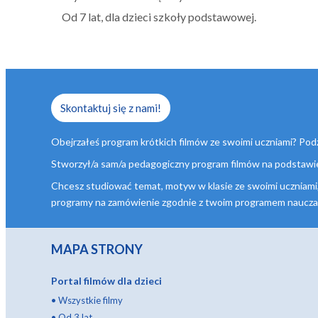
Od 7 lat, dla dzieci szkoły podstawowej.
Skontaktuj się z nami!
Obejrzałeś program krótkich filmów ze swoimi uczniami? Podz
Stworzył/a sam/a pedagogiczny program filmów na podstawie n
Chcesz studiować temat, motyw w klasie ze swoimi uczniami
programy na zamówienie zgodnie z twoim programem nauczania,
MAPA STRONY
Portal filmów dla dzieci
•
Wszystkie filmy
•
Od 3 lat