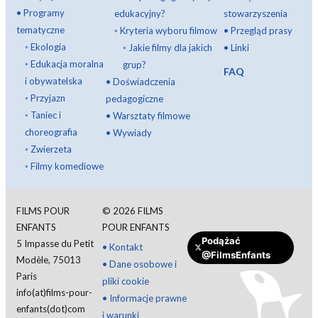
•
Programy
edukacyjny?
stowarzyszenia
tematyczne
◦
Kryteria wyboru filmow
•
Przegląd prasy
◦
Ekologia
◦
Jakie filmy dla jakich
•
Linki
◦
Edukacja moralna
grup?
FAQ
i obywatelska
•
Doświadczenia
◦
Przyjazn
pedagogiczne
◦
Taniec i
•
Warsztaty filmowe
choreografia
•
Wywiady
◦
Zwierzeta
◦
Filmy komediowe
FILMS POUR
©
2026
FILMS
ENFANTS
POUR ENFANTS
Podążać
5 Impasse du Petit
•
Kontakt
@FilmsEnfants
Modèle, 75013
•
Dane osobowe i
Paris
pliki cookie
info(at)films-pour-
•
Informacje prawne
enfants(dot)com
i warunki