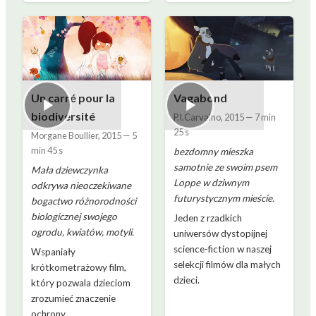
Un carré pour la
Vagabond
biodiversité
P.I.Carvalho
,
2015
—
7 min
25 s
Morgane Boullier
,
2015
—
5
min 45 s
bezdomny mieszka
samotnie ze swoim psem
Mała dziewczynka
Loppe w dziwnym
odkrywa nieoczekiwane
futurystycznym mieście.
bogactwo różnorodności
biologicznej swojego
Jeden z rzadkich
ogrodu, kwiatów, motyli.
uniwersów dystopijnej
science-fiction w naszej
Wspaniały
selekcji filmów dla małych
krótkometrażowy film,
dzieci.
który pozwala dzieciom
zrozumieć znaczenie
ochrony