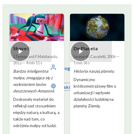
Shave It
De Planeta
J.Tereso and F.Maldonado
,
Leonardo Cavaletti
,
2006
—
2012
—
4 min 11 s
1 min 56 s
Zaloguj się
Bardzo inteligentna
Historia naszej planety.
małpa, zmagająca się z
Dynamiczny
wylesianiem lasów
krótkometrażowy film o
Polski
deszczowych Amazonii.
urbanizacji i wpływie
Doskonały materiał do
działalności ludzkiej na
refleksji nad stosunkiem
planetę Ziemię.
między naturą a kulturą, a
także nad tym, co
odróżnia małpy od ludzi.