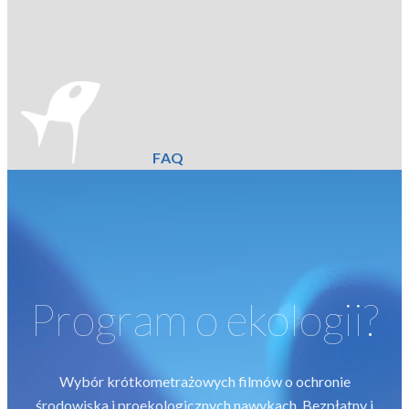
FAQ
Program o ekologii?
Wybór krótkometrażowych filmów o ochronie
środowiska i proekologicznych nawykach. Bezpłatny i