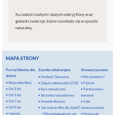
Ku radości małych i dużych odkryj florę oraz
gatunki zwierząt, które rozwinęły się w sposób
naturalny.
MAPA STRONY
Portal filmów dla
Zasoby edukacyjne
Stowarzyszenie
dzieci
•
Festiwal Takorama
•
Kim jesteśmy?
•
Wszystkie filmy
•
Zajęcia edukacyjne (250)
•
Patroni
•
Od 3 lat
•
Kurs tematyczny
•
Partnerstwa i
•
Od 5 lat
•
Skrzynka narzędziowa
mecenat
•
Od 7 lat
•
Słownik filmowy
•
Cele
•
Od 9 lat
•
Jak wybrac film dla dzieci?
stowarzyszenia
•
I więcej...
◦
Film pedagogiczny czy
•
Dołącz do