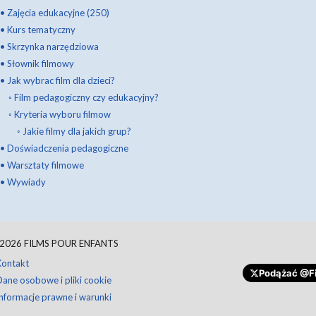
•
Zajęcia edukacyjne (250)
•
Kurs tematyczny
•
Skrzynka narzędziowa
•
Słownik filmowy
•
Jak wybrac film dla dzieci?
◦
Film pedagogiczny czy edukacyjny?
◦
Kryteria wyboru filmow
◦
Jakie filmy dla jakich grup?
•
Doświadczenia pedagogiczne
•
Warsztaty filmowe
•
Wywiady
2026
FILMS POUR ENFANTS
Daruj
Kontakt
Podążać
@Fi
Dane osobowe i pliki cookie
Informacje prawne i warunki