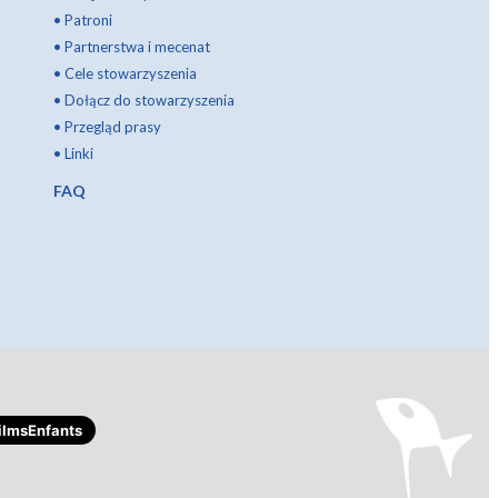
•
Patroni
•
Partnerstwa i mecenat
•
Cele stowarzyszenia
•
Dołącz do stowarzyszenia
•
Przegląd prasy
•
Linki
FAQ
lmsEnfants