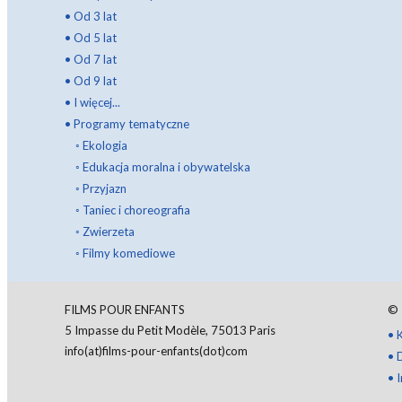
•
Od 3 lat
•
Od 5 lat
•
Od 7 lat
•
Od 9 lat
•
I więcej...
•
Programy tematyczne
◦
Ekologia
◦
Edukacja moralna i obywatelska
◦
Przyjazn
◦
Taniec i choreografia
◦
Zwierzeta
◦
Filmy komediowe
FILMS POUR ENFANTS
©
5 Impasse du Petit Modèle, 75013 Paris
•
info(at)films-pour-enfants(dot)com
•
•