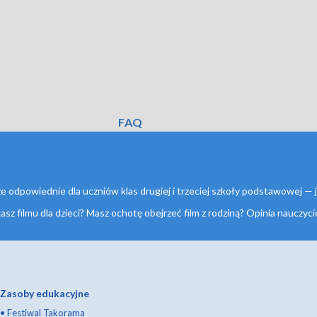
FAQ
aże odpowiednie dla uczniów klas drugiej i trzeciej szkoły podstawowej —
filmu dla dzieci? Masz ochotę obejrzeć film z rodziną? Opinia nauczycieli
Zasoby edukacyjne
•
Festiwal Takorama