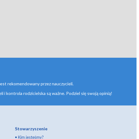
 jest rekomendowany przez nauczycieli.
 i kontrola rodzicielska są ważne. Podziel się swoją opinią!
Stowarzyszenie
•
Kim jesteśmy?