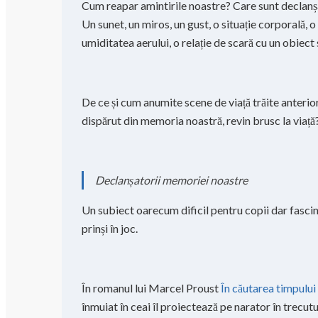
Cum reapar amintirile noastre? Care sunt declanș
Un sunet, un miros, un gust, o situație corporală,
umiditatea aerului, o relație de scară cu un obiect
De ce și cum anumite scene de viață trăite anteri
dispărut din memoria noastră, revin brusc la viață
Declanșatorii memoriei noastre
Un subiect oarecum dificil pentru copii dar fascin
prinși în joc.
În romanul lui Marcel Proust
În căutarea timpului
înmuiat în ceai îl proiectează pe narator în trecut