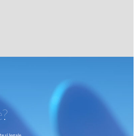
e?
e și legale.