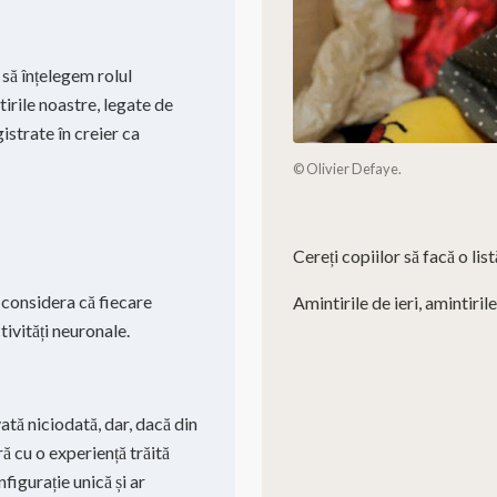
 să înțelegem rolul
rile noastre, legate de
istrate în creier ca
© Olivier Defaye.
Cereți copiilor să facă o list
 considera că fiecare
Amintirile de ieri, amintiril
ivități neuronale.
ată niciodată, dar, dacă din
ă cu o experiență trăită
figurație unică și ar