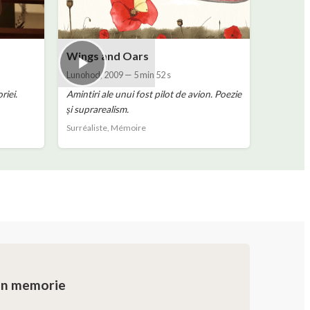
Wings and Oars
Lunohod
,
2009
—
5 min 52 s
riei.
Amintiri ale unui fost pilot de avion. Poezie
și suprarealism.
Surréaliste, Mémoire
din memorie