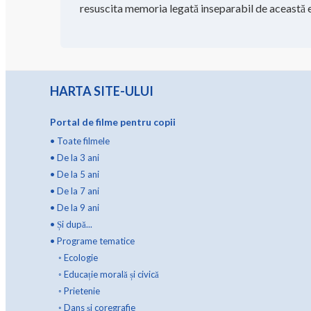
resuscita memoria legată inseparabil de această e
HARTA SITE-ULUI
Portal de filme pentru copii
•
Toate filmele
•
De la 3 ani
•
De la 5 ani
•
De la 7 ani
•
De la 9 ani
•
Și după...
•
Programe tematice
◦
Ecologie
◦
Educație morală și civică
◦
Prietenie
◦
Dans și coregrafie