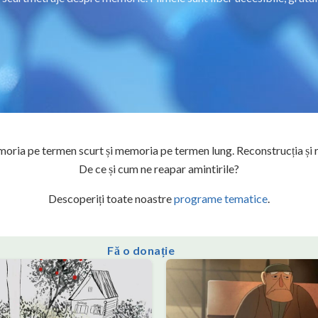
ia pe termen scurt și memoria pe termen lung. Reconstrucția și r
De ce și cum ne reapar amintirile?
Descoperiți toate noastre
programe tematice
.
Fă o donație