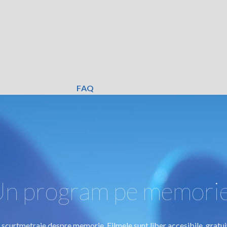
FAQ
n program pe memori
 scurtmetraje despre memorie. Filmele sunt liber accesibile, gratuit