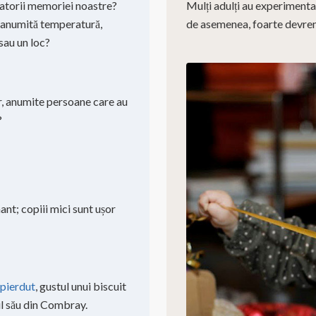
atorii memoriei noastre?
Mulți adulți au experimentat
 o anumită temperatură,
de asemenea, foarte devreme
 sau un loc?
or, anumite persoane care au
?
ant; copiii mici sunt ușor
 pierdut
, gustul unui biscuit
ul său din Combray.