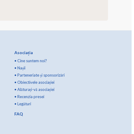
Asociația
•
Cine suntem noi?
•
Nașii
•
Parteneriate și sponsorizări
•
Obiectivele asociației
•
Alăturați-vă asociației
•
Recenzia presei
•
Legături
FAQ