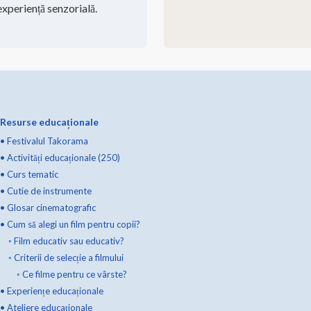
xperiență senzorială.
Resurse educaționale
•
Festivalul Takorama
•
Activități educaționale (250)
•
Curs tematic
•
Cutie de instrumente
•
Glosar cinematografic
•
Cum să alegi un film pentru copii?
◦
Film educativ sau educativ?
◦
Criterii de selecție a filmului
◦
Ce filme pentru ce vârste?
•
Experiențe educaționale
•
Ateliere educaționale