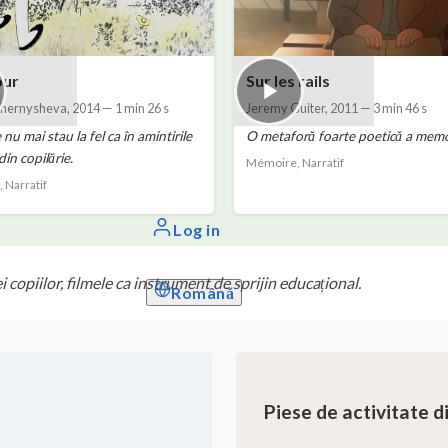
our
Sur les rails
Chernysheva
,
2014
—
1 min 26 s
Jeremy Guiter
,
2011
—
3 min 46 s
 nu mai stau la fel ca în amintirile
O metaforă foarte poetică a memo
in copilărie.
Mémoire, Narratif
 Narratif
Log in
i copiilor, filmele ca instrument de sprijin educațional.
Română
Piese de activitate 