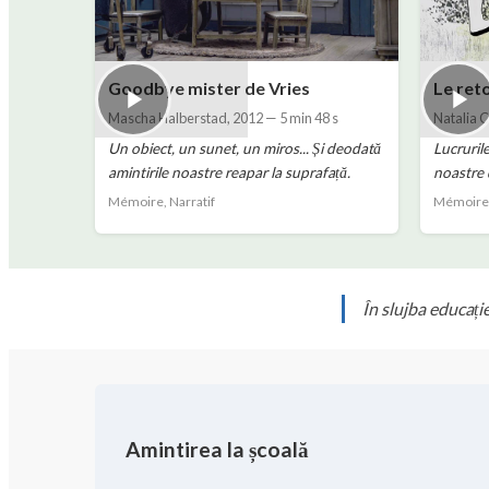
Goodbye mister de Vries
Le ret
Mascha Halberstad
,
2012
—
5 min 48 s
Natalia 
Un obiect, un sunet, un miros... Și deodată
Lucrurile
amintirile noastre reapar la suprafață.
noastre d
Mémoire, Narratif
Mémoire,
În slujba educație
Amintirea la școală