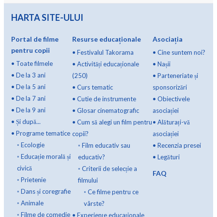
HARTA SITE-ULUI
Portal de filme
Resurse educaționale
Asociația
pentru copii
•
Festivalul Takorama
•
Cine suntem noi?
•
Toate filmele
•
Activități educaționale
•
Nașii
•
De la 3 ani
(250)
•
Parteneriate și
•
De la 5 ani
•
Curs tematic
sponsorizări
•
De la 7 ani
•
Cutie de instrumente
•
Obiectivele
•
De la 9 ani
•
Glosar cinematografic
asociației
•
Și după...
•
Cum să alegi un film pentru
•
Alăturați-vă
•
Programe tematice
copii?
asociației
◦
Ecologie
◦
Film educativ sau
•
Recenzia presei
◦
Educație morală și
educativ?
•
Legături
civică
◦
Criterii de selecție a
FAQ
◦
Prietenie
filmului
◦
Dans și coregrafie
◦
Ce filme pentru ce
◦
Animale
vârste?
◦
Filme de comedie
•
Experiențe educaționale