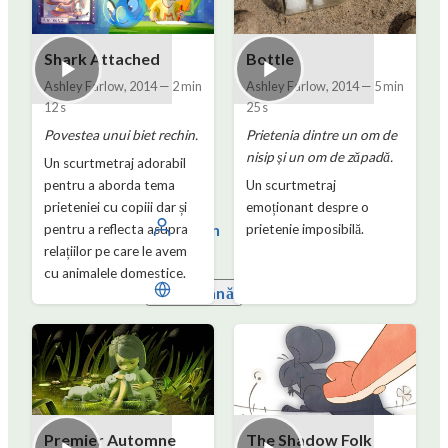
Shark Attached
Bottle
Ashley Farlow
,
2014
—
2 min
Ashley Farlow
,
2014
—
5 min
12 s
25 s
Povestea unui biet rechin.
Prietenia dintre un om de
nisip și un om de zăpadă.
Un scurtmetraj adorabil
pentru a aborda tema
Un scurtmetraj
prieteniei cu copiii dar și
emoționant despre o
Log in
pentru a reflecta asupra
prietenie imposibilă.
relațiilor pe care le avem
cu animalele domestice.
Română
Premier Automne
The Shadow Folk