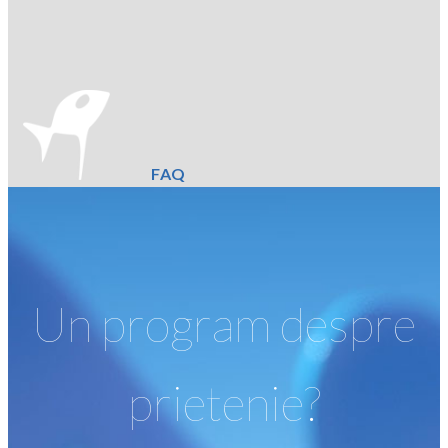
FAQ
Un program despre
prietenie?