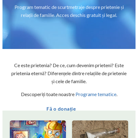
Program tematic de scurtmetraje despre prietenie și
relații de familie. Acces deschis gratuit și legal.
Ce este prietenia? De ce, cum devenim prieteni? Este
prietenia eternă? Diferențele dintre relațiile de prietenie
și cele de familie.
Descoperiți toate noastre
Programe tematice
.
Fă o donație