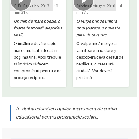
C. D. Carvalho
,
2013
—
10
Sabrina Cotugno
,
2010
—
4
min 31 s
min 7 s
Un film de mare poezie, o
O vulpe prinde umbra
foarte frumoasă alegorie a
unui șoarece, o poveste
vieții.
plină de surprize.
O întâlnire devine rapid
O vulpe mică merge la
mai complicată decât îți
vânătoare în pădure și
poți imagina. Apoi trebuie
descoperă ceva destul de
să învățăm să facem
neplăcut, o creatură
compromisuri pentru a ne
ciudată. Vor deveni
proteja reciproc.
prieteni?
În slujba educației copiilor, instrument de sprijin
educațional pentru programele școlare.