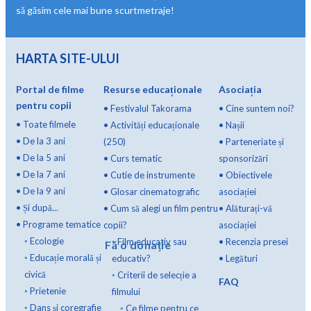
să găsim cele mai bune scurtmetraje!
HARTA SITE-ULUI
Portal de filme
Resurse educaționale
Asociația
pentru copii
•
Festivalul Takorama
•
Cine suntem noi?
•
Toate filmele
•
Activități educaționale
•
Nașii
•
De la 3 ani
(250)
•
Parteneriate și
•
De la 5 ani
•
Curs tematic
sponsorizări
•
De la 7 ani
•
Cutie de instrumente
•
Obiectivele
•
De la 9 ani
•
Glosar cinematografic
asociației
•
Și după...
•
Cum să alegi un film pentru
•
Alăturați-vă
•
Programe tematice
copii?
asociației
◦
Ecologie
◦
Film educativ sau
•
Recenzia presei
Fă o donație
◦
Educație morală și
educativ?
•
Legături
civică
◦
Criterii de selecție a
FAQ
◦
Prietenie
filmului
◦
Dans și coregrafie
◦
Ce filme pentru ce