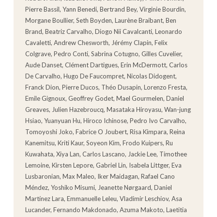
Pierre Bassil, Yann Benedi, Bertrand Bey, Virginie Bourdin,
Morgane Boullier, Seth Boyden, Laurène Braibant, Ben
Brand, Beatriz Carvalho, Diogo Nii Cavalcanti, Leonardo
Cavaletti, Andrew Chesworth, Jérémy Clapin, Felix
Colgrave, Pedro Conti, Sabrina Cotugno, Gilles Cuvelier,
Aude Danset, Clément Dartigues, Erin McDermott, Carlos
De Carvalho, Hugo De Faucompret, Nicolas Didogent,
Franck Dion, Pierre Ducos, Théo Dusapin, Lorenzo Fresta,
Emile Gignoux, Geoffrey Godet, Mael Gourmelen, Daniel
Greaves, Julien Hazebroucq, Masataka Hiroyasu, Wan-jung
Hsiao, Yuanyuan Hu, Hiroco Ichinose, Pedro Ivo Carvalho,
Tomoyoshi Joko, Fabrice O Joubert, Risa Kimpara, Reina
Kanemitsu, Kriti Kaur, Soyeon Kim, Frodo Kuipers, Ru
Kuwahata, Xiya Lan, Carlos Lascano, Jackie Lee, Timothee
Lemoine, Kirsten Lepore, Gabriel Lin, Isabela Littger, Eva
Lusbaronian, Max Maleo, Iker Maidagan, Rafael Cano
Méndez, Yoshiko Misumi, Jeanette Nørgaard, Daniel
Martínez Lara, Emmanuelle Leleu, Vladimir Leschiov, Asa
Lucander, Fernando Makdonado, Azuma Makoto, Laetitia