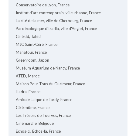
Conservatoire de Lyon, France
Institut d'art contemporain, villeurbanne, France
La cité de la mer, ville de Cherbourg, France
Parc écologique d'Izadia, ville d'Anglet, France
Cinékid, Tahiti
MJC Saint-Céré, France
Manatour, France
Greenroom, Japon
Muséum Aquarium de Nancy, France
ATED, Maroc
Maison Pour Tous du Guelmeur, France
Hadra, France
Amicale Laïque de Tardy, France
Célé môme, France
Les Trésors de Tourves, France
Cinémarche, Belgique
Échos-ci, Échos-là, France