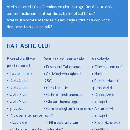
Vrei să contribui la diseminarea cinematografiei de autor și a
patrimoniului cinematografic către publicul tânăr?
Vrei să-ți asociezi afacerea cu educația artistică a copiilor și
democratizarea culturală?
HARTA SITE-ULUI
Portal de filme
Resurse educaționale
Asociația
pentru copii
•
Festivalul Takorama
•
Cine suntem noi?
•
Toate filmele
•
Activități educaționale
•
Nașii
•
De la 3 ani
(250)
•
Parteneriate și
•
De la 5 ani
•
Curs tematic
sponsorizări
•
De la 7 ani
•
Cutie de instrumente
•
Obiectivele
•
De la 9 ani
•
Glosar cinematografic
asociației
•
Și după...
•
Cum să alegi un film pentru
•
Alăturați-vă
•
Programe tematice
copii?
asociației
◦
Ecologie
◦
Film educativ sau
•
Recenzia presei
◦
Educație morală și
educativ?
•
Legături