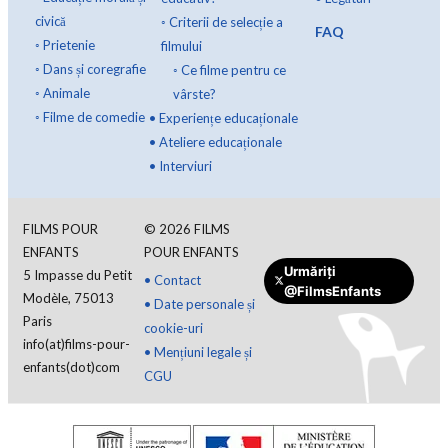
civică
◦
Criterii de selecție a
FAQ
◦
Prietenie
filmului
◦
Dans și coregrafie
◦
Ce filme pentru ce
◦
Animale
vârste?
◦
Filme de comedie
•
Experiențe educaționale
•
Ateliere educaționale
•
Interviuri
FILMS POUR
©
2026
FILMS
ENFANTS
POUR ENFANTS
Urmăriți
5 Impasse du Petit
•
Contact
@FilmsEnfants
Modèle, 75013
•
Date personale și
Paris
cookie-uri
info(at)films-pour-
•
Mențiuni legale și
enfants(dot)com
CGU