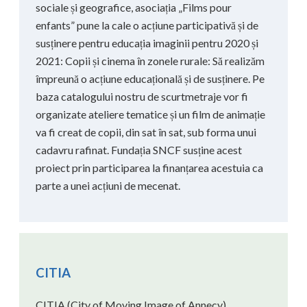
sociale și geografice, asociația „Films pour
enfants” pune la cale o acțiune participativă și de
susținere pentru educația imaginii pentru 2020 și
2021: Copii și cinema în zonele rurale: Să realizăm
împreună o acțiune educațională și de susținere. Pe
baza catalogului nostru de scurtmetraje vor fi
organizate ateliere tematice și un film de animație
va fi creat de copii, din sat în sat, sub forma unui
cadavru rafinat. Fundația SNCF susține acest
proiect prin participarea la finanțarea acestuia ca
parte a unei acțiuni de mecenat.
CITIA
CITIA (City of Moving Image of Annecy)