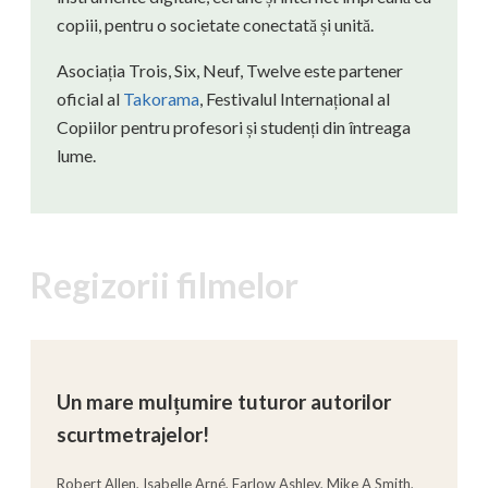
copiii, pentru o societate conectată și unită.
Asociația Trois, Six, Neuf, Twelve este partener
oficial al
Takorama
, Festivalul Internațional al
Copiilor pentru profesori și studenți din întreaga
lume.
Regizorii filmelor
Un mare mulțumire tuturor autorilor
scurtmetrajelor!
Robert Allen, Isabelle Arné, Farlow Ashley, Mike A Smith,