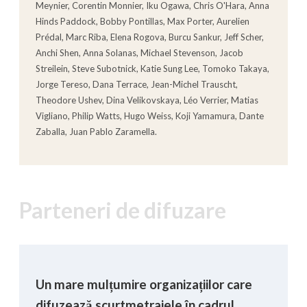
Meynier, Corentin Monnier, Iku Ogawa, Chris O'Hara, Anna
Hinds Paddock, Bobby Pontillas, Max Porter, Aurelien
Prédal, Marc Riba, Elena Rogova, Burcu Sankur, Jeff Scher,
Anchi Shen, Anna Solanas, Michael Stevenson, Jacob
Streilein, Steve Subotnick, Katie Sung Lee, Tomoko Takaya,
Jorge Tereso, Dana Terrace, Jean-Michel Trauscht,
Theodore Ushev, Dina Velikovskaya, Léo Verrier, Matias
Vigliano, Philip Watts, Hugo Weiss, Koji Yamamura, Dante
Zaballa, Juan Pablo Zaramella.
Parteneri de difuzare
Un mare mulțumire organizațiilor care
difuzează scurtmetrajele în cadrul