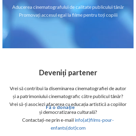
Aducerea cinematografului de calitate publicului tânăr
Promovați accesul egal la filme pentru toți copiii
Deveniți partener
Vrei să contribui la diseminarea cinematografiei de autor
și a patrimoniului cinematografic către publicul tânăr?
Vrei să-ți asociezi afacerea cu educația artistică a copiilor
Fă o donație
și democratizarea culturală?
Contactați-ne prin e-mail
info(at)films-pour-
enfants(dot)com