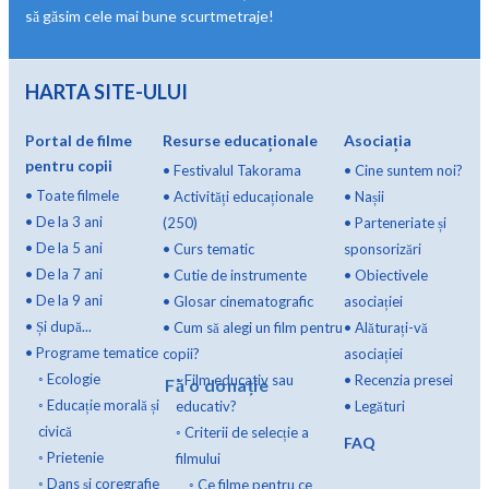
să găsim cele mai bune scurtmetraje!
HARTA SITE-ULUI
Portal de filme
Resurse educaționale
Asociația
pentru copii
•
Festivalul Takorama
•
Cine suntem noi?
•
Toate filmele
•
Activități educaționale
•
Nașii
•
De la 3 ani
(250)
•
Parteneriate și
•
De la 5 ani
•
Curs tematic
sponsorizări
•
De la 7 ani
•
Cutie de instrumente
•
Obiectivele
•
De la 9 ani
•
Glosar cinematografic
asociației
•
Și după...
•
Cum să alegi un film pentru
•
Alăturați-vă
•
Programe tematice
copii?
asociației
◦
Ecologie
◦
Film educativ sau
•
Recenzia presei
Fă o donație
◦
Educație morală și
educativ?
•
Legături
civică
◦
Criterii de selecție a
FAQ
◦
Prietenie
filmului
◦
Dans și coregrafie
◦
Ce filme pentru ce