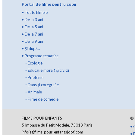
Portal de filme pentru copii
•
Toate filmele
•
De la 3 ani
•
De la 5 ani
•
De la 7 ani
•
De la 9 ani
•
Și după...
•
Programe tematice
◦
Ecologie
◦
Educație morală și civică
◦
Prietenie
◦
Dans și coregrafie
◦
Animale
◦
Filme de comedie
FILMS POUR ENFANTS
©
5 Impasse du Petit Modèle, 75013 Paris
•
info(at)films-pour-enfants(dot)com
•
D