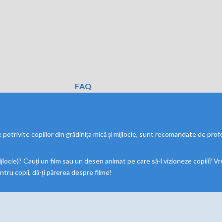
FAQ
potrivite copiilor din grădinița mică și mijlocie, sunt recomandate de profeso
ijlocie)? Cauți un film sau un desen animat pe care să-l vizioneze copiii? Vr
ntru copii, dă-ți părerea despre filme!