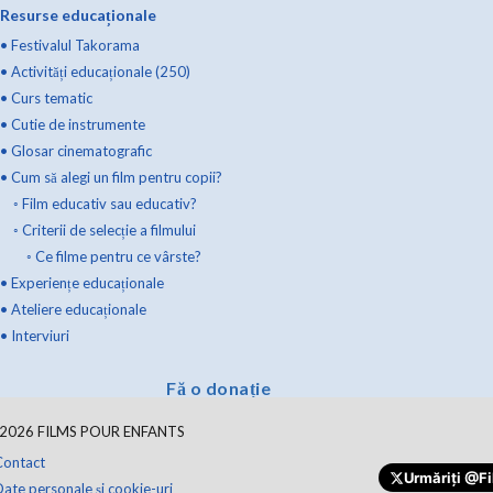
Resurse educaționale
•
Festivalul Takorama
•
Activități educaționale (250)
•
Curs tematic
•
Cutie de instrumente
•
Glosar cinematografic
•
Cum să alegi un film pentru copii?
◦
Film educativ sau educativ?
◦
Criterii de selecție a filmului
◦
Ce filme pentru ce vârste?
•
Experiențe educaționale
•
Ateliere educaționale
•
Interviuri
Fă o donație
2026
FILMS POUR ENFANTS
Contact
Urmăriți
@Fi
ate personale și cookie-uri