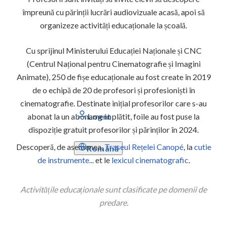
împreună cu părinții lucrări audiovizuale acasă, apoi să
organizeze activități educaționale la școală.
Cu sprijinul Ministerului Educației Naționale și CNC
(Centrul Național pentru Cinematografie și Imagini
Animate), 250 de fișe educaționale au fost create în 2019
de o echipă de 20 de profesori și profesioniști în
cinematografie. Destinate inițial profesorilor care s-au
Log in
abonat la un abonament plătit, foile au fost puse la
dispoziție gratuit profesorilor și părinților în 2024.
Descoperă, de asemenea,
Traseul Rețelei Canopé
, la
cutie
Română
de instrumente...
et le
lexicul cinematografic
.
Activitățile educaționale sunt clasificate pe domenii de
predare.