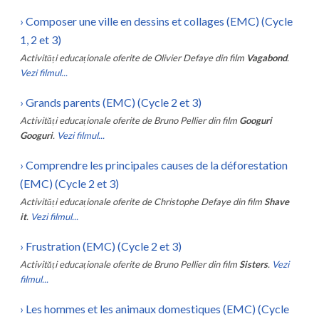
›
Composer une ville en dessins et collages (EMC) (Cycle
1, 2 et 3)
Activități educaționale oferite de
Olivier Defaye
din film
Vagabond
.
Vezi filmul...
›
Grands parents (EMC) (Cycle 2 et 3)
Activități educaționale oferite de
Bruno Pellier
din film
Googuri
Googuri
.
Vezi filmul...
›
Comprendre les principales causes de la déforestation
(EMC) (Cycle 2 et 3)
Activități educaționale oferite de
Christophe Defaye
din film
Shave
it
.
Vezi filmul...
›
Frustration (EMC) (Cycle 2 et 3)
Activități educaționale oferite de
Bruno Pellier
din film
Sisters
.
Vezi
filmul...
›
Les hommes et les animaux domestiques (EMC) (Cycle