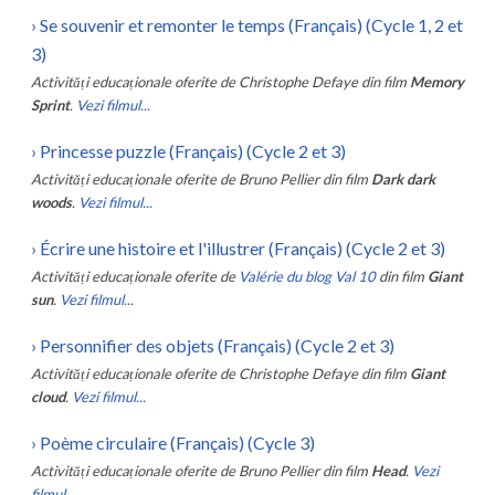
›
Se souvenir et remonter le temps (Français) (Cycle 1, 2 et
3)
Activități educaționale oferite de
Christophe Defaye
din film
Memory
Sprint
.
Vezi filmul...
›
Princesse puzzle (Français) (Cycle 2 et 3)
Activități educaționale oferite de
Bruno Pellier
din film
Dark dark
woods
.
Vezi filmul...
›
Écrire une histoire et l'illustrer (Français) (Cycle 2 et 3)
Activități educaționale oferite de
Valérie du blog Val 10
din film
Giant
sun
.
Vezi filmul...
›
Personnifier des objets (Français) (Cycle 2 et 3)
Activități educaționale oferite de
Christophe Defaye
din film
Giant
cloud
.
Vezi filmul...
›
Poème circulaire (Français) (Cycle 3)
Activități educaționale oferite de
Bruno Pellier
din film
Head
.
Vezi
filmul...