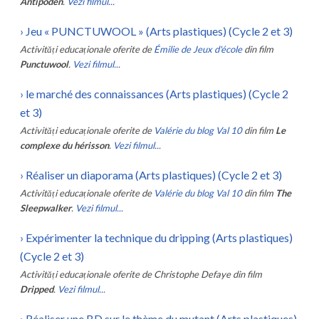
Antipoden
.
Vezi filmul...
›
Jeu « PUNCTUWOOL » (Arts plastiques) (Cycle 2 et 3)
Activități educaționale oferite de
Émilie de Jeux d'école
din film
Punctuwool
.
Vezi filmul...
›
le marché des connaissances (Arts plastiques) (Cycle 2
et 3)
Activități educaționale oferite de
Valérie du blog Val 10
din film
Le
complexe du hérisson
.
Vezi filmul...
›
Réaliser un diaporama (Arts plastiques) (Cycle 2 et 3)
Activități educaționale oferite de
Valérie du blog Val 10
din film
The
Sleepwalker
.
Vezi filmul...
›
Expérimenter la technique du dripping (Arts plastiques)
(Cycle 2 et 3)
Activități educaționale oferite de
Christophe Defaye
din film
Dripped
.
Vezi filmul...
›
Réaliser une BD sur le thème du mutant (Arts plastiques)