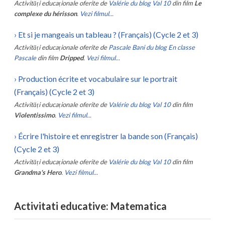
Activități educaționale oferite de
Valérie du blog Val 10
din film
Le
complexe du hérisson
.
Vezi filmul...
›
Et si je mangeais un tableau ? (Français) (Cycle 2 et 3)
Activități educaționale oferite de
Pascale Bani du blog En classe
Pascale
din film
Dripped
.
Vezi filmul...
›
Production écrite et vocabulaire sur le portrait
(Français) (Cycle 2 et 3)
Activități educaționale oferite de
Valérie du blog Val 10
din film
Violentissimo
.
Vezi filmul...
›
Écrire l'histoire et enregistrer la bande son (Français)
(Cycle 2 et 3)
Activități educaționale oferite de
Valérie du blog Val 10
din film
Grandma's Hero
.
Vezi filmul...
Activitati educative: Matematica