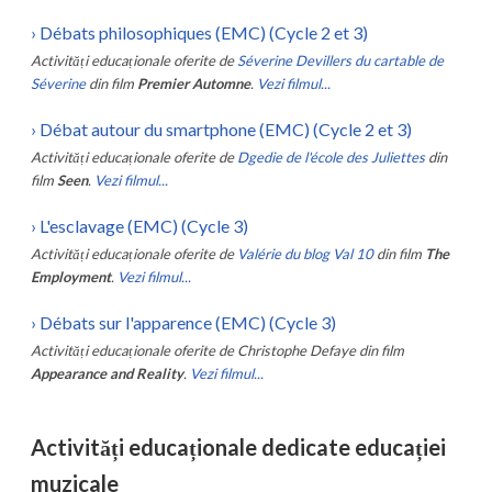
›
Débats philosophiques (EMC) (Cycle 2 et 3)
Activități educaționale oferite de
Séverine Devillers du cartable de
Séverine
din film
Premier Automne
.
Vezi filmul...
›
Débat autour du smartphone (EMC) (Cycle 2 et 3)
Activități educaționale oferite de
Dgedie de l'école des Juliettes
din
film
Seen
.
Vezi filmul...
›
L'esclavage (EMC) (Cycle 3)
Activități educaționale oferite de
Valérie du blog Val 10
din film
The
Employment
.
Vezi filmul...
›
Débats sur l'apparence (EMC) (Cycle 3)
Activități educaționale oferite de
Christophe Defaye
din film
Appearance and Reality
.
Vezi filmul...
Activități educaționale dedicate educației
muzicale