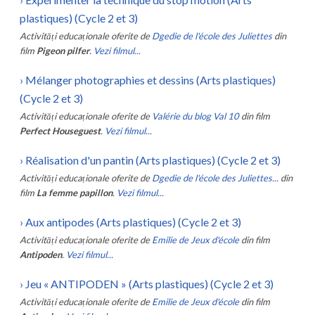
plastiques) (Cycle 2 et 3)
Activități educaționale oferite de
Dgedie de l'école des Juliettes
din
film
Pigeon pilfer
.
Vezi filmul...
›
Mélanger photographies et dessins (Arts plastiques)
(Cycle 2 et 3)
Activități educaționale oferite de
Valérie du blog Val 10
din film
Perfect Houseguest
.
Vezi filmul...
›
Réalisation d'un pantin (Arts plastiques) (Cycle 2 et 3)
Activități educaționale oferite de
Dgedie de l'école des Juliettes...
din
film
La femme papillon
.
Vezi filmul...
›
Aux antipodes (Arts plastiques) (Cycle 2 et 3)
Activități educaționale oferite de
Emilie de Jeux d'école
din film
Antipoden
.
Vezi filmul...
›
Jeu « ANTIPODEN » (Arts plastiques) (Cycle 2 et 3)
Activități educaționale oferite de
Emilie de Jeux d'école
din film