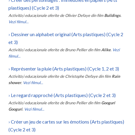
plastiques) (Cycle 2 et 3)
Activități educaționale oferite de
Olivier Defaye
din film
Buildings
.
Vezi filmul...
›
Dessiner un alphabet original (Arts plastiques) (Cycle 2
et 3)
Activități educaționale oferite de
Bruno Pellier
din film
Alike
.
Vezi
filmul...
›
Représenter la pluie (Arts plastiques) (Cycle 1, 2 et 3)
Activități educaționale oferite de
Christophe Defaye
din film
Rain
shower
.
Vezi filmul...
›
Le regard rapproché (Arts plastiques) (Cycle 2 et 3)
Activități educaționale oferite de
Bruno Pellier
din film
Googuri
Googuri
.
Vezi filmul...
›
Créer un jeu de cartes sur les émotions (Arts plastiques)
(Cycle 2 et 3)