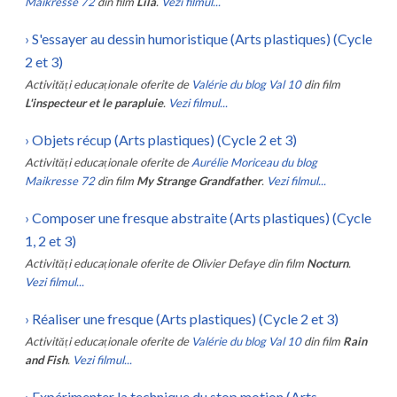
Maikresse 72
din film
Lila
.
Vezi filmul...
›
S'essayer au dessin humoristique (Arts plastiques) (Cycle
2 et 3)
Activități educaționale oferite de
Valérie du blog Val 10
din film
L'inspecteur et le parapluie
.
Vezi filmul...
›
Objets récup (Arts plastiques) (Cycle 2 et 3)
Activități educaționale oferite de
Aurélie Moriceau du blog
Maikresse 72
din film
My Strange Grandfather
.
Vezi filmul...
›
Composer une fresque abstraite (Arts plastiques) (Cycle
1, 2 et 3)
Activități educaționale oferite de
Olivier Defaye
din film
Nocturn
.
Vezi filmul...
›
Réaliser une fresque (Arts plastiques) (Cycle 2 et 3)
Activități educaționale oferite de
Valérie du blog Val 10
din film
Rain
and Fish
.
Vezi filmul...
›
Expérimenter la technique du stop motion (Arts