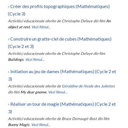
›
Créer des profils topographiques (Mathématiques)
(Cycle 3)
Activități educaționale oferite de
Christophe Defaye
din film
An
object at rest
.
Vezi filmul...
›
Construire un gratte-ciel de cubes (Mathématiques)
(Cycle 2 et 3)
Activități educaționale oferite de
Christophe Defaye
din film
Buildings
.
Vezi filmul...
›
Initiation au jeu de dames (Mathématiques) (Cycle 2 et
3)
Activități educaționale oferite de
Géraldine de l'école des Juliettes
din film
My dear gnome
.
Vezi filmul...
›
Réaliser un tour de magie (Mathématiques) (Cycle 2 et
3)
Activități educaționale oferite de
Bruce Demaugé-Bost
din film
Bunny Magic
.
Vezi filmul...