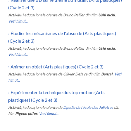
(Cycle 2 et 3)
Activități educaționale oferite de
Bruno Pellier
din film
Ushi nichi
.
Vezi filmul...
›
Étudier les mécanismes de l'absurde (Arts plastiques)
(Cycle 2 et 3)
Activități educaționale oferite de
Bruno Pellier
din film
Ushi nichi
.
Vezi filmul...
›
Animer un objet (Arts plastiques) (Cycle 2 et 3)
Activități educaționale oferite de
Olivier Defaye
din film
Bancal
.
Vezi
filmul...
›
Expérimenter la technique du stop motion (Arts
plastiques) (Cycle 2 et 3)
Activități educaționale oferite de
Dgedie de l'école des Juliettes
din
film
Pigeon pilfer
.
Vezi filmul...