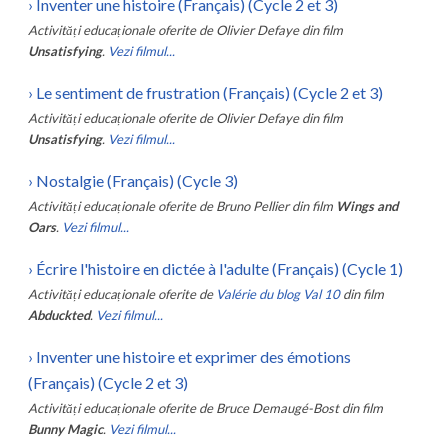
›
Inventer une histoire (Français) (Cycle 2 et 3)
Activități educaționale oferite de
Olivier Defaye
din film
Unsatisfying
.
Vezi filmul...
›
Le sentiment de frustration (Français) (Cycle 2 et 3)
Activități educaționale oferite de
Olivier Defaye
din film
Unsatisfying
.
Vezi filmul...
›
Nostalgie (Français) (Cycle 3)
Activități educaționale oferite de
Bruno Pellier
din film
Wings and
Oars
.
Vezi filmul...
›
Écrire l'histoire en dictée à l'adulte (Français) (Cycle 1)
Activități educaționale oferite de
Valérie du blog Val 10
din film
Abduckted
.
Vezi filmul...
›
Inventer une histoire et exprimer des émotions
(Français) (Cycle 2 et 3)
Activități educaționale oferite de
Bruce Demaugé-Bost
din film
Bunny Magic
.
Vezi filmul...