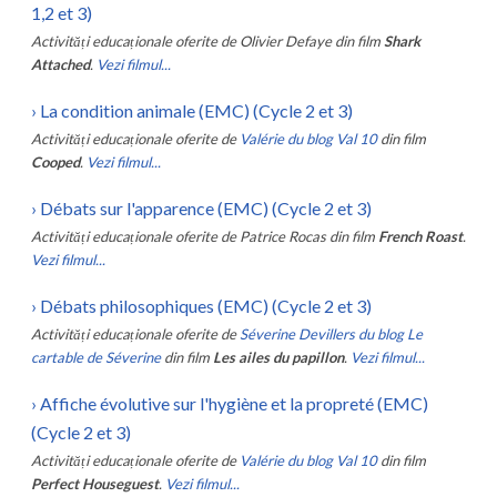
1,2 et 3)
Activități educaționale oferite de
Olivier Defaye
din film
Shark
Attached
.
Vezi filmul...
›
La condition animale (EMC) (Cycle 2 et 3)
Activități educaționale oferite de
Valérie du blog Val 10
din film
Cooped
.
Vezi filmul...
›
Débats sur l'apparence (EMC) (Cycle 2 et 3)
Activități educaționale oferite de
Patrice Rocas
din film
French Roast
.
Vezi filmul...
›
Débats philosophiques (EMC) (Cycle 2 et 3)
Activități educaționale oferite de
Séverine Devillers du blog Le
cartable de Séverine
din film
Les ailes du papillon
.
Vezi filmul...
›
Affiche évolutive sur l'hygiène et la propreté (EMC)
(Cycle 2 et 3)
Activități educaționale oferite de
Valérie du blog Val 10
din film
Perfect Houseguest
.
Vezi filmul...