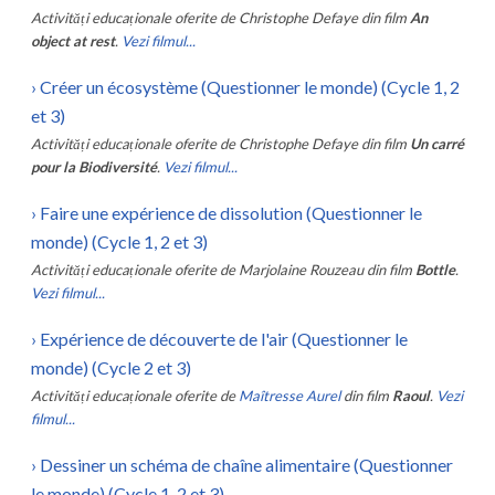
Activități educaționale oferite de
Christophe Defaye
din film
An
object at rest
.
Vezi filmul...
›
Créer un écosystème (Questionner le monde) (Cycle 1, 2
et 3)
Activități educaționale oferite de
Christophe Defaye
din film
Un carré
pour la Biodiversité
.
Vezi filmul...
›
Faire une expérience de dissolution (Questionner le
monde) (Cycle 1, 2 et 3)
Activități educaționale oferite de
Marjolaine Rouzeau
din film
Bottle
.
Vezi filmul...
›
Expérience de découverte de l'air (Questionner le
monde) (Cycle 2 et 3)
Activități educaționale oferite de
Maîtresse Aurel
din film
Raoul
.
Vezi
filmul...
›
Dessiner un schéma de chaîne alimentaire (Questionner
le monde) (Cycle 1, 2 et 3)