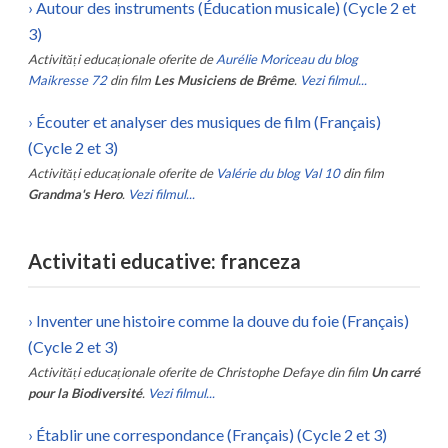
›
Autour des instruments (Éducation musicale) (Cycle 2 et
3)
Activități educaționale oferite de
Aurélie Moriceau du blog
Maikresse 72
din film
Les Musiciens de Brême
.
Vezi filmul...
›
Écouter et analyser des musiques de film (Français)
(Cycle 2 et 3)
Activități educaționale oferite de
Valérie du blog Val 10
din film
Grandma's Hero
.
Vezi filmul...
Activitati educative: franceza
›
Inventer une histoire comme la douve du foie (Français)
(Cycle 2 et 3)
Activități educaționale oferite de
Christophe Defaye
din film
Un carré
pour la Biodiversité
.
Vezi filmul...
›
Établir une correspondance (Français) (Cycle 2 et 3)