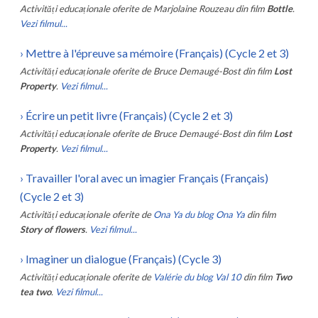
Activități educaționale oferite de
Marjolaine Rouzeau
din film
Bottle
.
Vezi filmul...
›
Mettre à l'épreuve sa mémoire (Français) (Cycle 2 et 3)
Activități educaționale oferite de
Bruce Demaugé-Bost
din film
Lost
Property
.
Vezi filmul...
›
Écrire un petit livre (Français) (Cycle 2 et 3)
Activități educaționale oferite de
Bruce Demaugé-Bost
din film
Lost
Property
.
Vezi filmul...
›
Travailler l'oral avec un imagier Français (Français)
(Cycle 2 et 3)
Activități educaționale oferite de
Ona Ya du blog Ona Ya
din film
Story of flowers
.
Vezi filmul...
›
Imaginer un dialogue (Français) (Cycle 3)
Activități educaționale oferite de
Valérie du blog Val 10
din film
Two
tea two
.
Vezi filmul...