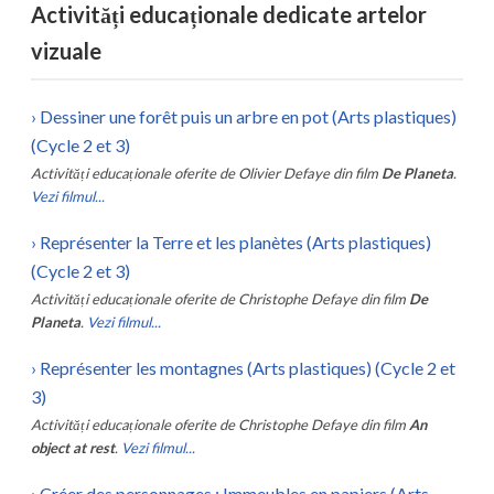
Activități educaționale dedicate artelor
vizuale
›
Dessiner une forêt puis un arbre en pot (Arts plastiques)
(Cycle 2 et 3)
Activități educaționale oferite de
Olivier Defaye
din film
De Planeta
.
Vezi filmul...
›
Représenter la Terre et les planètes (Arts plastiques)
(Cycle 2 et 3)
Activități educaționale oferite de
Christophe Defaye
din film
De
Planeta
.
Vezi filmul...
›
Représenter les montagnes (Arts plastiques) (Cycle 2 et
3)
Activități educaționale oferite de
Christophe Defaye
din film
An
object at rest
.
Vezi filmul...
›
Créer des personnages : Immeubles en papiers (Arts