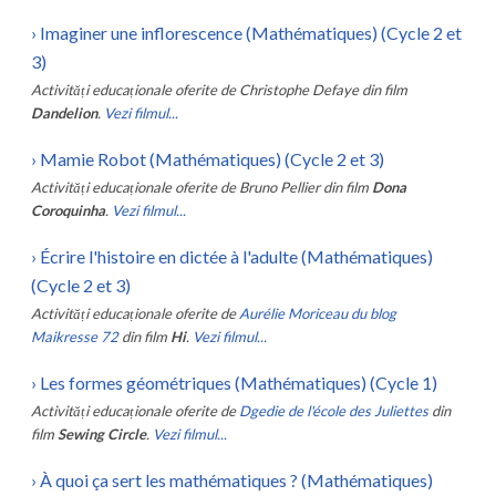
›
Imaginer une inflorescence (Mathématiques) (Cycle 2 et
3)
Activități educaționale oferite de
Christophe Defaye
din film
Dandelion
.
Vezi filmul...
›
Mamie Robot (Mathématiques) (Cycle 2 et 3)
Activități educaționale oferite de
Bruno Pellier
din film
Dona
Coroquinha
.
Vezi filmul...
›
Écrire l'histoire en dictée à l'adulte (Mathématiques)
(Cycle 2 et 3)
Activități educaționale oferite de
Aurélie Moriceau du blog
Maikresse 72
din film
Hi
.
Vezi filmul...
›
Les formes géométriques (Mathématiques) (Cycle 1)
Activități educaționale oferite de
Dgedie de l'école des Juliettes
din
film
Sewing Circle
.
Vezi filmul...
›
À quoi ça sert les mathématiques ? (Mathématiques)