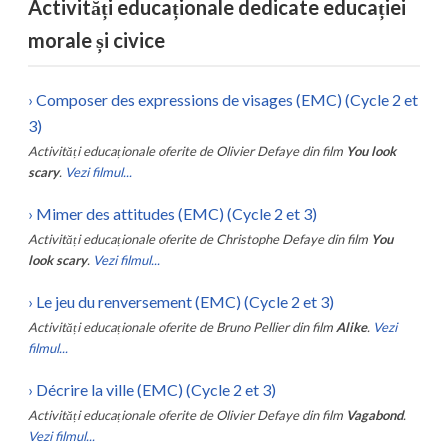
Activități educaționale dedicate educației
morale și civice
›
Composer des expressions de visages (EMC) (Cycle 2 et
3)
Activități educaționale oferite de
Olivier Defaye
din film
You look
scary
.
Vezi filmul...
›
Mimer des attitudes (EMC) (Cycle 2 et 3)
Activități educaționale oferite de
Christophe Defaye
din film
You
look scary
.
Vezi filmul...
›
Le jeu du renversement (EMC) (Cycle 2 et 3)
Activități educaționale oferite de
Bruno Pellier
din film
Alike
.
Vezi
filmul...
›
Décrire la ville (EMC) (Cycle 2 et 3)
Activități educaționale oferite de
Olivier Defaye
din film
Vagabond
.
Vezi filmul...