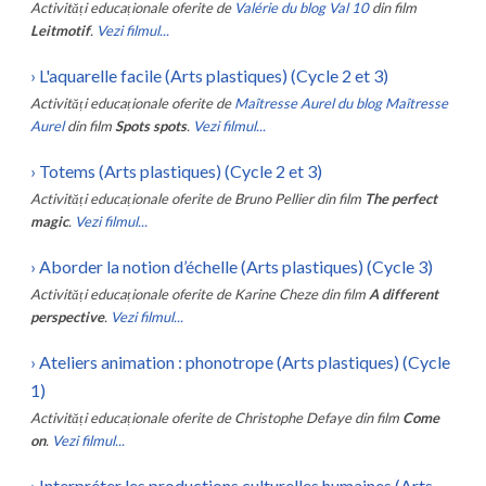
Activități educaționale oferite de
Valérie du blog Val 10
din film
Leitmotif
.
Vezi filmul...
›
L'aquarelle facile (Arts plastiques) (Cycle 2 et 3)
Activități educaționale oferite de
Maîtresse Aurel du blog Maîtresse
Aurel
din film
Spots spots
.
Vezi filmul...
›
Totems (Arts plastiques) (Cycle 2 et 3)
Activități educaționale oferite de
Bruno Pellier
din film
The perfect
magic
.
Vezi filmul...
›
Aborder la notion d’échelle (Arts plastiques) (Cycle 3)
Activități educaționale oferite de
Karine Cheze
din film
A different
perspective
.
Vezi filmul...
›
Ateliers animation : phonotrope (Arts plastiques) (Cycle
1)
Activități educaționale oferite de
Christophe Defaye
din film
Come
on
.
Vezi filmul...
›
Interpréter les productions culturelles humaines (Arts