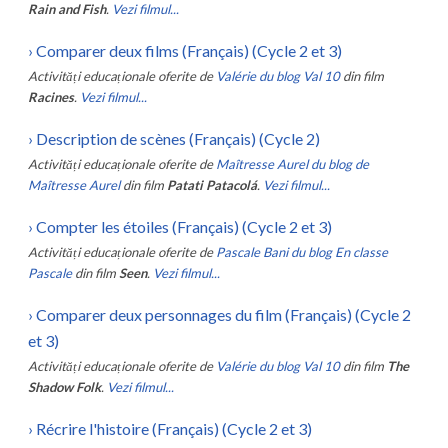
Rain and Fish
.
Vezi filmul...
›
Comparer deux films (Français) (Cycle 2 et 3)
Activități educaționale oferite de
Valérie du blog Val 10
din film
Racines
.
Vezi filmul...
›
Description de scènes (Français) (Cycle 2)
Activități educaționale oferite de
Maîtresse Aurel du blog de
Maîtresse Aurel
din film
Patati Patacolá
.
Vezi filmul...
›
Compter les étoiles (Français) (Cycle 2 et 3)
Activități educaționale oferite de
Pascale Bani du blog En classe
Pascale
din film
Seen
.
Vezi filmul...
›
Comparer deux personnages du film (Français) (Cycle 2
et 3)
Activități educaționale oferite de
Valérie du blog Val 10
din film
The
Shadow Folk
.
Vezi filmul...
›
Récrire l'histoire (Français) (Cycle 2 et 3)