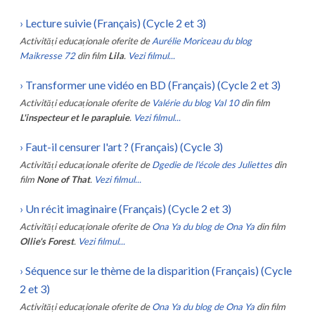
›
Lecture suivie (Français) (Cycle 2 et 3)
Activități educaționale oferite de
Aurélie Moriceau du blog
Maikresse 72
din film
Lila
.
Vezi filmul...
›
Transformer une vidéo en BD (Français) (Cycle 2 et 3)
Activități educaționale oferite de
Valérie du blog Val 10
din film
L'inspecteur et le parapluie
.
Vezi filmul...
›
Faut-il censurer l'art ? (Français) (Cycle 3)
Activități educaționale oferite de
Dgedie de l'école des Juliettes
din
film
None of That
.
Vezi filmul...
›
Un récit imaginaire (Français) (Cycle 2 et 3)
Activități educaționale oferite de
Ona Ya du blog de Ona Ya
din film
Ollie's Forest
.
Vezi filmul...
›
Séquence sur le thème de la disparition (Français) (Cycle
2 et 3)
Activități educaționale oferite de
Ona Ya du blog de Ona Ya
din film