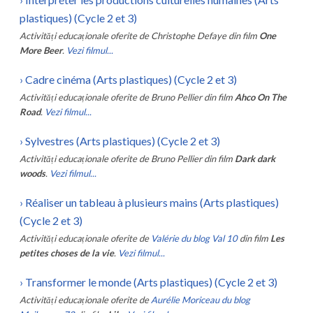
plastiques) (Cycle 2 et 3)
Activități educaționale oferite de
Christophe Defaye
din film
One
More Beer
.
Vezi filmul...
›
Cadre cinéma (Arts plastiques) (Cycle 2 et 3)
Activități educaționale oferite de
Bruno Pellier
din film
Ahco On The
Road
.
Vezi filmul...
›
Sylvestres (Arts plastiques) (Cycle 2 et 3)
Activități educaționale oferite de
Bruno Pellier
din film
Dark dark
woods
.
Vezi filmul...
›
Réaliser un tableau à plusieurs mains (Arts plastiques)
(Cycle 2 et 3)
Activități educaționale oferite de
Valérie du blog Val 10
din film
Les
petites choses de la vie
.
Vezi filmul...
›
Transformer le monde (Arts plastiques) (Cycle 2 et 3)
Activități educaționale oferite de
Aurélie Moriceau du blog