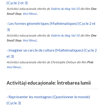
(Cycle 2 et 3)
Activități educaționale oferite de
Valérie du blog Val 10
din film
One
Small Step
.
Vezi filmul...
›
Les formes géométriques (Mathématiques) (Cycle 2 et
3)
Activități educaționale oferite de
Valérie du blog Val 10
din film
One
Small Step
.
Vezi filmul...
›
Imaginer un cercle de culture (Mathématiques) (Cycle 2
et 3)
Activități educaționale oferite de
Christophe Defaye
din film
Piok
.
Vezi filmul...
Activități educaționale: Întrebarea lumii
›
Représenter les montagnes (Questionner le monde)
(Cycle 3)