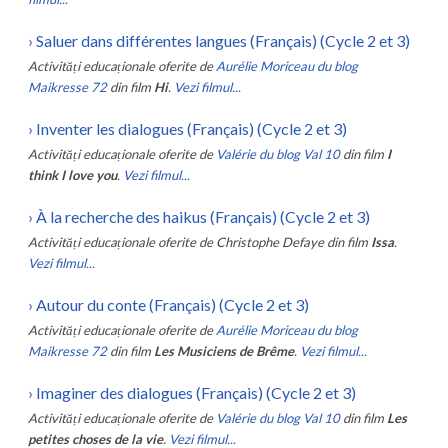
›
Saluer dans différentes langues (Français) (Cycle 2 et 3)
Activități educaționale oferite de
Aurélie Moriceau du blog
Maikresse 72
din film
Hi
.
Vezi filmul...
›
Inventer les dialogues (Français) (Cycle 2 et 3)
Activități educaționale oferite de
Valérie du blog Val 10
din film
I
think I love you
.
Vezi filmul...
›
À la recherche des haikus (Français) (Cycle 2 et 3)
Activități educaționale oferite de
Christophe Defaye
din film
Issa
.
Vezi filmul...
›
Autour du conte (Français) (Cycle 2 et 3)
Activități educaționale oferite de
Aurélie Moriceau du blog
Maikresse 72
din film
Les Musiciens de Brême
.
Vezi filmul...
›
Imaginer des dialogues (Français) (Cycle 2 et 3)
Activități educaționale oferite de
Valérie du blog Val 10
din film
Les
petites choses de la vie
.
Vezi filmul...