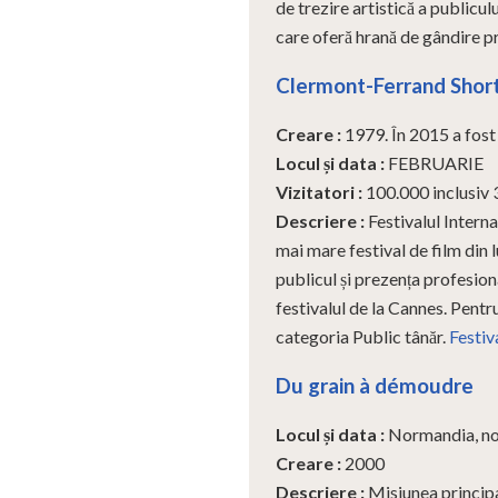
de trezire artistică a publicul
care oferă hrană de gândire pr
Clermont-Ferrand Short 
Creare
:
1979. În 2015 a fost 
Locul și data
:
FEBRUARIE
Vizitatori
:
100.000 inclusiv 
Descriere
:
Festivalul Intern
mai mare festival de film din 
publicul și prezența profesiona
festivalul de la Cannes. Pentr
categoria Public tânăr.
Festiv
Du grain à démoudre
Locul și data
:
Normandia, n
Creare
:
2000
Descriere
:
Misiunea principa