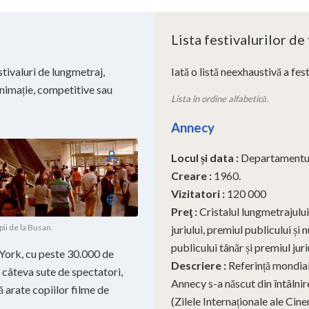
Lista festivalurilor de
stivaluri de lungmetraj,
Iată o listă neexhaustivă a fes
 animație, competitive sau
Lista în ordine alfabetică.
Annecy
Locul și data
:
Departamentul
Log in
Creare
:
1960.
Vizitatori
:
120 000
Română
Preţ
:
Cristalul lungmetrajului
ii de la Busan.
juriului, premiul publicului ș
publicului tânăr și premiul juri
York, cu peste 30.000 de
Descriere
:
Referință mondial
r câteva sute de spectatori,
Annecy s-a născut din întâlnir
ă arate copiilor filme de
(Zilele Internaționale ale Cin