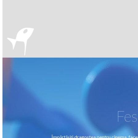
Fes
Împărtășiți dragostea pentru cinema, faceți 