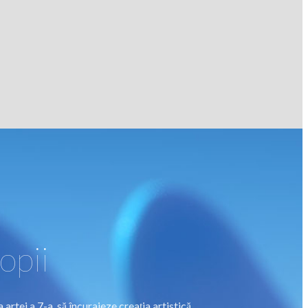
opii
artei a 7-a, să încurajeze creația artistică.