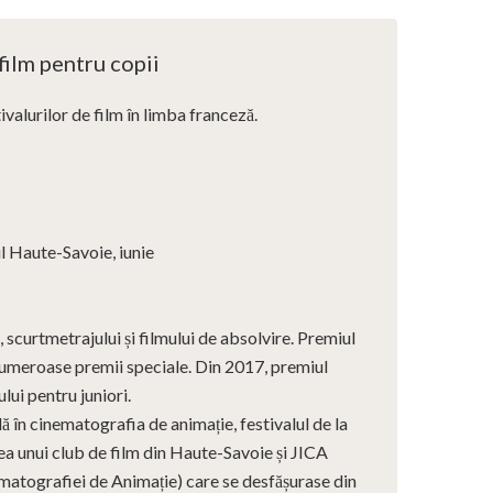
 film pentru copii
tivalurilor de film în limba franceză.
 Haute-Savoie, iunie
, scurtmetrajului și filmului de absolvire. Premiul
i numeroase premii speciale. Din 2017, premiul
ului pentru juniori.
ă în cinematografia de animație, festivalul de la
ea unui club de film din Haute-Savoie și JICA
ematografiei de Animație) care se desfășurase din