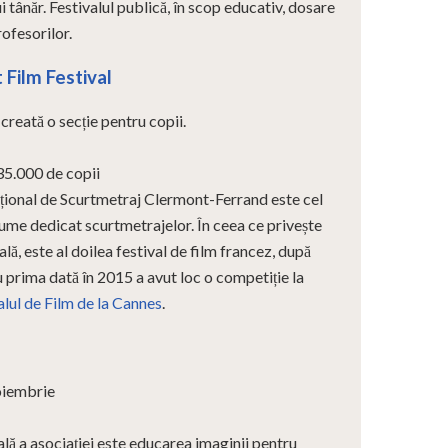
ui tânăr. Festivalul publică, în scop educativ, dosare
ofesorilor.
Film Festival
creată o secție pentru copii.
35.000 de copii
ațional de Scurtmetraj Clermont-Ferrand este cel
lume dedicat scurtmetrajelor. În ceea ce privește
lă, este al doilea festival de film francez, după
u prima dată în 2015 a avut loc o competiție la
alul de Film de la Cannes
.
oiembrie
lă a asociației este educarea imaginii pentru