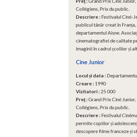
Preţ
:
Grand Prix Ciné Junior,
Collégiens, Prix du public.
Descriere
:
Festivalul Ciné-Je
publicul tânăr creat în Franța, 
departamentul Aisne. Asociați
cinematografiei de calitate p
imaginii în cadrul școlilor și a
Cine Junior
Locul și data
:
Departamentul
Creare
:
1990
Vizitatori
:
25 000
Preţ
:
Grand Prix Ciné Junior,
Collégiens, Prix du public.
Descriere
:
Festivalul Cinéma
permite copiilor și adolescen
descopere filme franceze și st