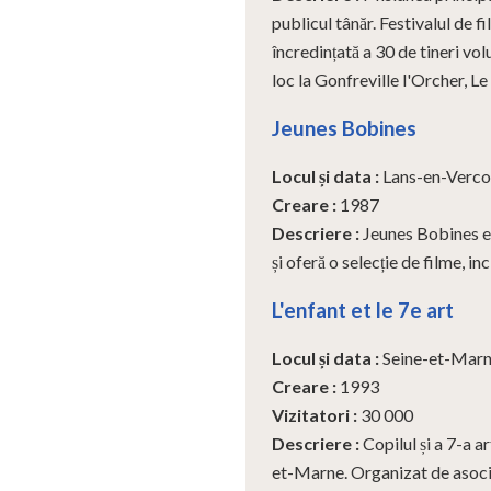
publicul tânăr. Festivalul de
încredințată a 30 de tineri vol
loc la Gonfreville l'Orcher, Le
Jeunes Bobines
Locul și data
:
Lans-en-Verco
Creare
:
1987
Descriere
:
Jeunes Bobines e
și oferă o selecție de filme, i
L'enfant et le 7e art
Locul și data
:
Seine-et-Marne
Creare
:
1993
Vizitatori
:
30 000
Descriere
:
Copilul și a 7-a a
et-Marne. Organizat de asociaț