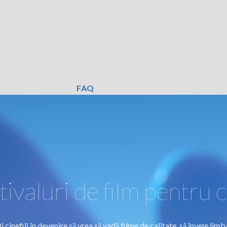
FAQ
tivaluri de film pentru c
cinefili în devenire să vrea să vadă filme de calitate, să învețe limba 