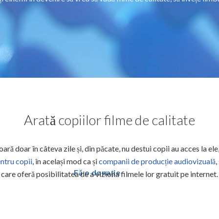
Arată copiilor filme de calitate
oară doar în câteva zile și, din păcate, nu destui copii au acces la el
entru copii
,
în același mod ca și
companii de producție audiovizuală
,
Fă o donație
care oferă posibilitatea de a viziona filmele lor gratuit pe internet.