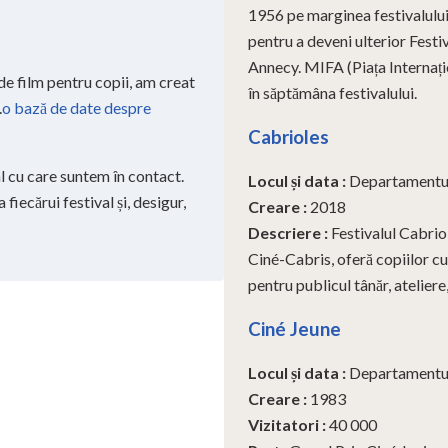
1956 pe marginea festivalului
pentru a deveni ulterior Festi
Annecy. MIFA (Piața Internațio
 de film pentru copii, am creat
în săptămâna festivalului.
.
o bază de date despre
Cabrioles
al cu care suntem în contact.
Locul și data
:
Departamentul
 fiecărui festival și, desigur,
Creare
:
2018
Descriere
:
Festivalul Cabrio
Ciné-Cabris, oferă copiilor cu 
pentru publicul tânăr, ateliere
Ciné Jeune
Locul și data
:
Departamentul 
Creare
:
1983
Vizitatori
:
40 000