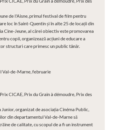
 Prix CICAE, Prix du Grain à démoudre, Prix des
une de l'Aisne, primul festival de film pentru
are loc în Saint-Quentin și în alte 25 de locații din
a Cine-Jeune, al cărei obiectiv este promovarea
entru copii, organizează acțiuni de educare a
ltor structuri care primesc un public tânăr.
 Val-de-Marne, februarie
 Prix CICAE, Prix du Grain à démoudre, Prix des
 Junior, organizat de asociația Cinéma Public,
ților din departamentul Val-de-Marne să
răine de calitate, cu scopul de a fi un instrument