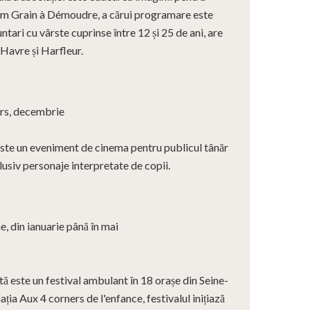
 film Grain à Démoudre, a cărui programare este
untari cu vârste cuprinse între 12 și 25 de ani, are
 Havre și Harfleur.
rs, decembrie
ste un eveniment de cinema pentru publicul tânăr
nclusiv personaje interpretate de copii.
, din ianuarie până în mai
rtă este un festival ambulant în 18 orașe din Seine-
ia Aux 4 corners de l'enfance, festivalul inițiază