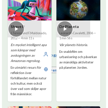
Shave It
De Planeta
J.Tereso and F.Maldonado
,
Leonardo Cavaletti
,
2006
—
2012
—
4 min 11 s
1 min 56 s
En mycket intelligent apa
Vår planets historia.
som kämpar med
En snabbfilm om
Logga in
avskogningen av
urbanisering och påverkan
Amazonas regnskog.
av mänskliga aktiviteter
En utmärkt resurs för
på planeten Jorden.
Svenska
reflektion över
förhållandet mellan natur
och kultur, men också
över vad som skiljer apor
från människor.