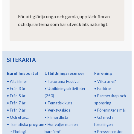
För att glädja unga och gamla, upptäck floran
och djurarterna som har utvecklats naturligt.
SITEKARTA
Barnfilmsportal
Utbildningsresurser
Förening
•
Alla filmer
•
Takorama Festival
•
Vilka är vi?
•
Från 3 år
•
Utbildningsaktiviteter
•
Faddrar
•
Från 5 år
(250)
•
Partnerskap och
•
Från 7 år
•
Tematisk kurs
sponsring
•
Från 9 år
•
Verktygslåda
•
Föreningens mål
•
Och efter...
•
Filmordlista
•
Gå med i
•
Tematiska program
•
Hur väljer man en
föreningen
◦
Ekologi
barnfilm?
•
Pressrecension