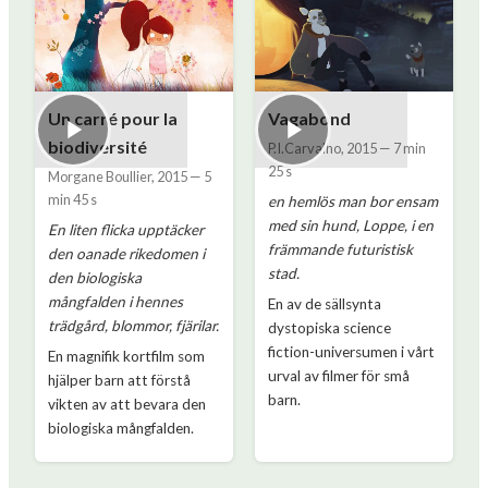
Un carré pour la
Vagabond
biodiversité
P.I.Carvalho
,
2015
—
7 min
25 s
Morgane Boullier
,
2015
—
5
min 45 s
en hemlös man bor ensam
med sin hund, Loppe, i en
En liten flicka upptäcker
främmande futuristisk
den oanade rikedomen i
stad.
den biologiska
mångfalden i hennes
En av de sällsynta
trädgård, blommor, fjärilar.
dystopiska science
fiction-universumen i vårt
En magnifik kortfilm som
urval av filmer för små
hjälper barn att förstå
barn.
vikten av att bevara den
biologiska mångfalden.