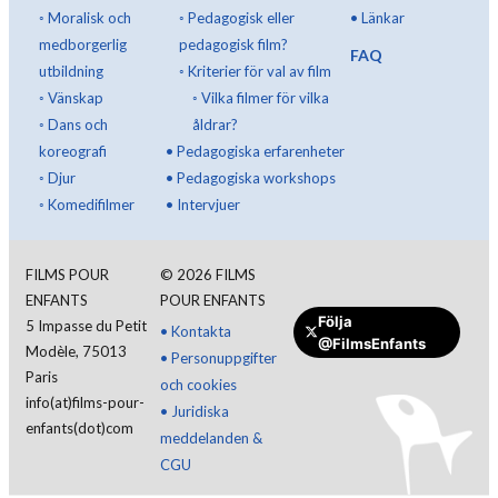
◦
Moralisk och
◦
Pedagogisk eller
•
Länkar
medborgerlig
pedagogisk film?
FAQ
utbildning
◦
Kriterier för val av film
◦
Vänskap
◦
Vilka filmer för vilka
◦
Dans och
åldrar?
koreografi
•
Pedagogiska erfarenheter
◦
Djur
•
Pedagogiska workshops
◦
Komedifilmer
•
Intervjuer
FILMS POUR
©
2026
FILMS
ENFANTS
POUR ENFANTS
Följa
5 Impasse du Petit
•
Kontakta
@FilmsEnfants
Modèle, 75013
•
Personuppgifter
Paris
och cookies
info(at)films-pour-
•
Juridiska
enfants(dot)com
meddelanden &
CGU