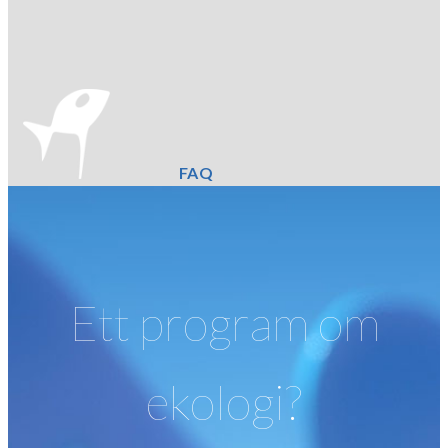
FAQ
Ett program om
ekologi?