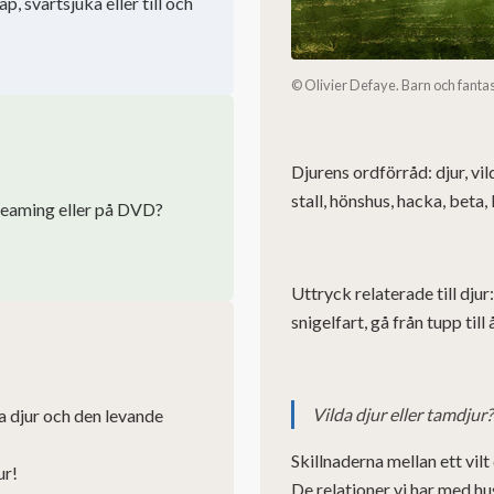
 svartsjuka eller till och
© Olivier Defaye. Barn och fantas
Djurens ordförråd: djur, vilda
stall, hönshus, hacka, beta,
treaming eller på DVD?
Uttryck relaterade till djur
snigelfart, gå från tupp till 
Vilda djur eller tamdjur?
a djur och den levande
Skillnaderna mellan ett vilt
ur!
De relationer vi har med hu