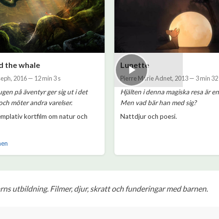
d the whale
Lunette
seph
,
2016
—
12 min 3 s
Pierre Marie Adnet
,
2013
—
3 min 32
ugen på äventyr ger sig ut i det
Hjälten i denna magiska resa är en
ch möter andra varelser.
Men vad bär han med sig?
mplativ kortfilm om natur och
Nattdjur och poesi.
men
barns utbildning. Filmer, djur, skratt och funderingar med barnen.