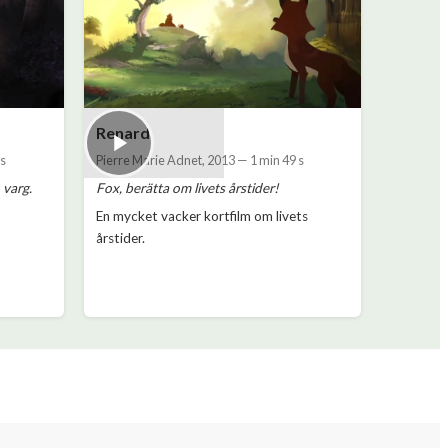
Renard
 s
Pierre Marie Adnet
,
2013
—
1 min 49 s
 varg.
Fox, berätta om livets årstider!
En mycket vacker kortfilm om livets
årstider.