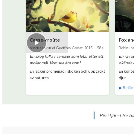
Casse-croûte
Fox an
burcu sankur et Geoffrey Godet
,
2015
—
58 s
Robin Jo
En skog full av varelser som letar efter ett
En räv s
mellanmål. Vem ska äta vem?
okända o
En läcker promenad i skogen och upptäckt
En konte
av naturen.
djur.
▶ Se fil
Bio i tjänst för 