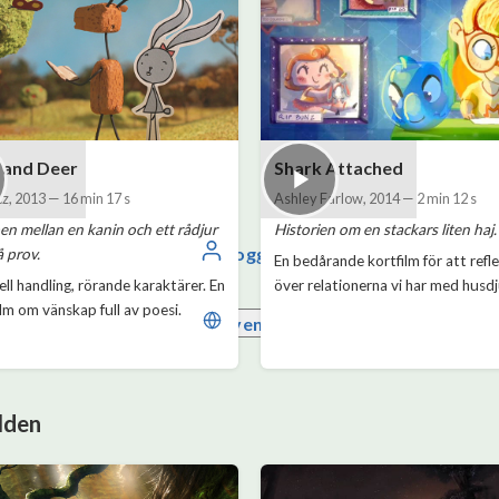
 and Deer
Shark Attached
cz
,
2013
—
16 min 17 s
Ashley Farlow
,
2014
—
2 min 12 s
n mellan en kanin och ett rådjur
Historien om en stackars liten haj.
Logga in
å prov.
En bedårande kortfilm för att refl
ell handling, rörande karaktärer. En
över relationerna vi har med husdj
ilm om vänskap full av poesi.
Svenska
lden