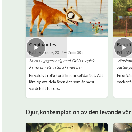
Caminandes
Rabbit
Pablo Vazquez
,
2017
—
2 min 30 s
Péter Vá
Koro engagerar sig med Oti i en episk
Vänskape
kamp om ett välsmakande bär.
sattes p
En väldigt rolig kortfilm om solidaritet. Att
En origin
lära sig att dela även det som är mest
vacker f
värdefullt för oss.
Djur, kontemplation av den levande vär