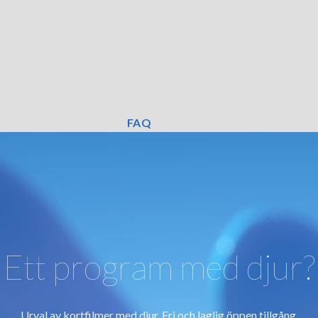
FAQ
Ett program med djur?
Urval av kortfilmer med djur. Fri och laglig öppen tillgång.