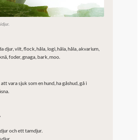
idjur.
 djur, vilt, flock, håla, logi, håla, håla, akvarium,
 knä, foder, gnaga, bark, moo.
: att vara sjuk som en hund, ha gåshud, gå i
åsna.
 djur och ett tamdjur.
sdjur.