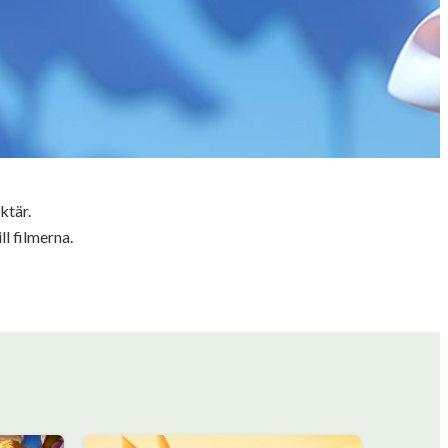
ktär.
ll filmerna.