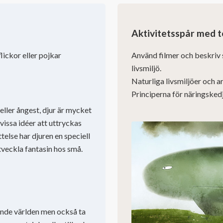
Aktivitetsspår med t
lickor eller pojkar
Använd filmer och beskriv sc
livsmiljö.
Naturliga livsmiljöer och art
Principerna för näringsked
a eller ångest, djur är mycket
 vissa idéer att uttryckas
telse har djuren en speciell
utveckla fantasin hos små.
ande världen men också ta