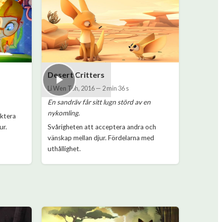
Desert Critters
Li Wen Toh
,
2016
—
2 min 36 s
En sandräv får sitt lugn störd av en
nykomling.
ektera
ur.
Svårigheten att acceptera andra och
vänskap mellan djur. Fördelarna med
uthållighet.