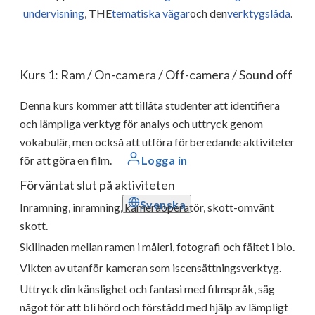
undervisning
, THE
tematiska vägar
och den
verktygslåda
.
Kurs 1: Ram / On-camera / Off-camera / Sound off
Denna kurs kommer att tillåta studenter att identifiera
och lämpliga verktyg för analys och uttryck genom
vokabulär, men också att utföra förberedande aktiviteter
Logga in
för att göra en film.
Förväntat slut på aktiviteten
Svenska
Inramning, inramning, kameraoperatör, skott-omvänt
skott.
Skillnaden mellan ramen i måleri, fotografi och fältet i bio.
Vikten av utanför kameran som iscensättningsverktyg.
Uttryck din känslighet och fantasi med filmspråk, säg
något för att bli hörd och förstådd med hjälp av lämpligt