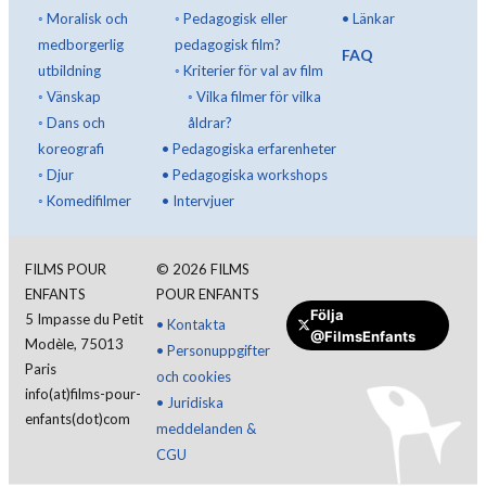
◦
Moralisk och
◦
Pedagogisk eller
•
Länkar
medborgerlig
pedagogisk film?
FAQ
utbildning
◦
Kriterier för val av film
◦
Vänskap
◦
Vilka filmer för vilka
◦
Dans och
åldrar?
koreografi
•
Pedagogiska erfarenheter
◦
Djur
•
Pedagogiska workshops
◦
Komedifilmer
•
Intervjuer
FILMS POUR
©
2026
FILMS
ENFANTS
POUR ENFANTS
Följa
5 Impasse du Petit
•
Kontakta
@FilmsEnfants
Modèle, 75013
•
Personuppgifter
Paris
och cookies
info(at)films-pour-
•
Juridiska
enfants(dot)com
meddelanden &
CGU