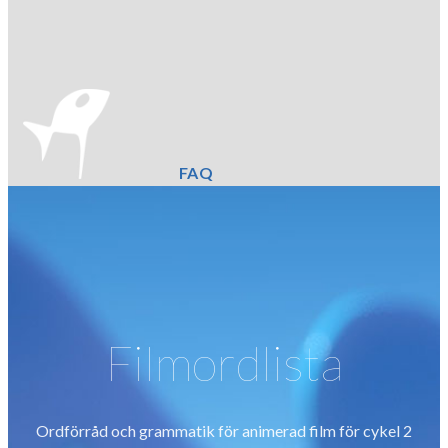
FAQ
Filmordlista
Ordförråd och grammatik för animerad film för cykel 2