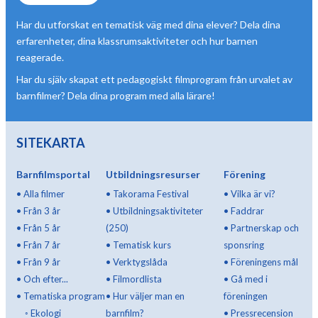
Har du utforskat en tematisk väg med dina elever? Dela dina
erfarenheter, dina klassrumsaktiviteter och hur barnen
reagerade.
Har du själv skapat ett pedagogiskt filmprogram från urvalet av
barnfilmer? Dela dina program med alla lärare!
SITEKARTA
Barnfilmsportal
Utbildningsresurser
Förening
•
Alla filmer
•
Takorama Festival
•
Vilka är vi?
•
Från 3 år
•
Utbildningsaktiviteter
•
Faddrar
•
Från 5 år
(250)
•
Partnerskap och
•
Från 7 år
•
Tematisk kurs
sponsring
•
Från 9 år
•
Verktygslåda
•
Föreningens mål
•
Och efter...
•
Filmordlista
•
Gå med i
•
Tematiska program
•
Hur väljer man en
föreningen
◦
Ekologi
barnfilm?
•
Pressrecension