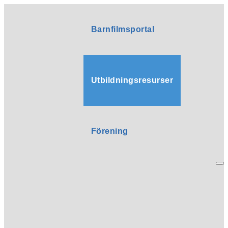
Barnfilmsportal
Utbildningsresurser
Förening