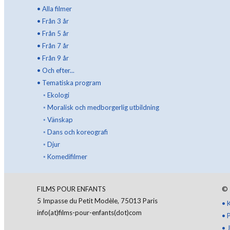
•
Alla filmer
•
Från 3 år
•
Från 5 år
•
Från 7 år
•
Från 9 år
•
Och efter...
•
Tematiska program
◦
Ekologi
◦
Moralisk och medborgerlig utbildning
◦
Vänskap
◦
Dans och koreografi
◦
Djur
◦
Komedifilmer
FILMS POUR ENFANTS
©
5 Impasse du Petit Modèle, 75013 Paris
•
info(at)films-pour-enfants(dot)com
•
•