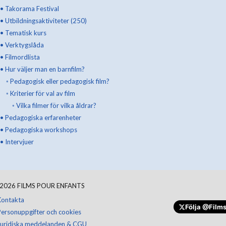
•
Takorama Festival
•
Utbildningsaktiviteter (250)
•
Tematisk kurs
•
Verktygslåda
•
Filmordlista
•
Hur väljer man en barnfilm?
◦
Pedagogisk eller pedagogisk film?
◦
Kriterier för val av film
◦
Vilka filmer för vilka åldrar?
•
Pedagogiska erfarenheter
•
Pedagogiska workshops
•
Intervjuer
Gör en donation
2026
FILMS POUR ENFANTS
Kontakta
Följa
@Films
Personuppgifter och cookies
Juridiska meddelanden & CGU