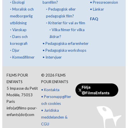
◦
Ekologi
barnfilm?
•
Pressrecension
◦
Moralisk och
◦
Pedagogisk eller
•
Länkar
medborgerlig
pedagogisk film?
FAQ
utbildning
◦
Kriterier för val av film
◦
Vänskap
◦
Vilka filmer för vilka
◦
Dans och
åldrar?
koreografi
•
Pedagogiska erfarenheter
◦
Djur
•
Pedagogiska workshops
◦
Komedifilmer
•
Intervjuer
FILMS POUR
©
2026
FILMS
ENFANTS
POUR ENFANTS
Följa
5 Impasse du Petit
•
Kontakta
@FilmsEnfants
Modèle, 75013
•
Personuppgifter
Gör en donation
Paris
och cookies
info(at)films-pour-
•
Juridiska
enfants(dot)com
meddelanden &
CGU