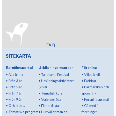
FAQ
SITEKARTA
Barnfilmsportal
Utbildningsresurser
Förening
•
Alla filmer
•
Takorama Festival
•
Vilka är vi?
•
Från 3 år
•
Utbildningsaktiviteter
•
Faddrar
•
Från 5 år
(250)
•
Partnerskap och
•
Från 7 år
•
Tematisk kurs
sponsring
•
Från 9 år
•
Verktygslåda
•
Föreningens mål
•
Och efter...
•
Filmordlista
•
Gå med i
•
Tematiska program
•
Hur väljer man en
föreningen