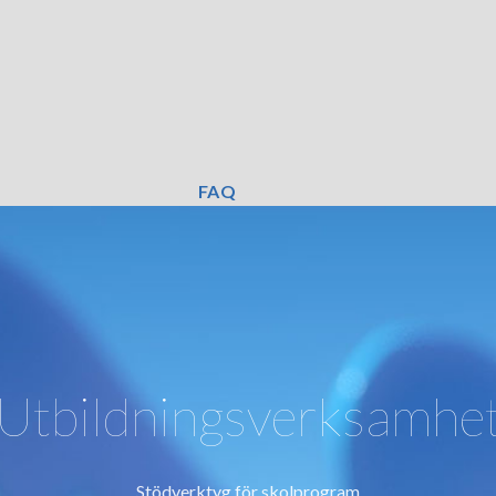
FAQ
Utbildningsverksamhe
Stödverktyg för skolprogram