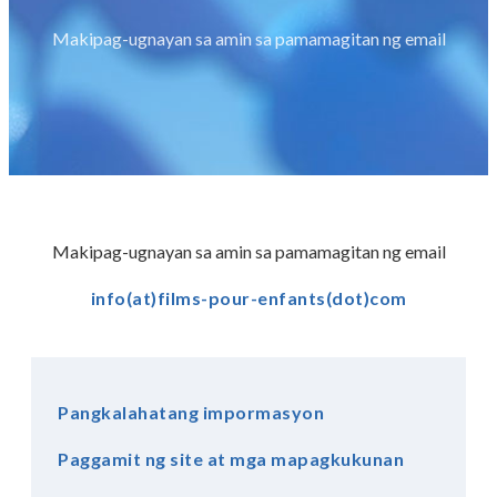
Makipag-ugnayan sa amin sa pamamagitan ng email
Makipag-ugnayan sa amin sa pamamagitan ng email
info(at)films-pour-enfants(dot)com
Mag-donate
Pangkalahatang impormasyon
Paggamit ng site at mga mapagkukunan