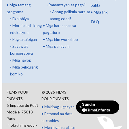
•
Mga temang
◦
Pamantayan sa pagpili
balita
programa
◦
Anong pelikula para sa
•
Mga link
◦
Ekolohiya
anong edad?
FAQ
◦
Moral at sibikong
•
Mga karanasan sa
edukasyon
pagtuturo
◦
Pagkakaibigan
•
Mga film workshop
◦
Sayaw at
•
Mga panayam
koreograpiya
◦
Mga hayop
◦
Mga pelikulang
komiko
FILMS POUR
©
2026
FILMS
ENFANTS
POUR ENFANTS
Sundin
5 Impasse du Petit
•
Makipag-ugnayan
@FilmsEnfants
Modèle, 75013
•
Personal na data
Paris
at cookies
info(at)films-pour-
•
Mga legal na abiso