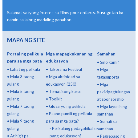
Salamat sa iyong interes sa Films pour enfants. Susugotan ka
namin sa lalong madaling panahon.
MAPA NG SITE
Portal ng pelikula
Mga mapagkukunan ng
Samahan
para sa mga bata
edukasyon
•
Sino kami?
•
Lahat ng pelikula
•
Takorama Festival
•
Mga
•
Mula 3 taong
•
Mga aktibidad sa
tagasuporta
gulang
edukasyon (250)
•
Mga
•
Mula 5 taong
•
Tematikong kurso
pakikipagtulungan
gulang
•
Toolkit
at sponsorship
•
Mula 7 taong
•
Glosaryo ng pelikula
•
Mga layunin ng
gulang
•
Paano pumili ng pelikula
samahan
•
Mula 9 taong
para sa mga bata?
•
Sumali sa
gulang
◦
Pelikulang pedagohikal o
samahan
•
At higit pa...
pang-edukasyon?
•
Pagrepaso ng