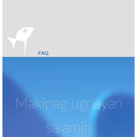
FAQ
Makipag-ugnayan
sa amin