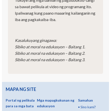
Tukuyin ang mga dahilan ng pagbubukod-tangi
sa bawat pelikula at video ng programang ito.
Ipaliwanag kung paano maaaring kailanganin ng
iba ang pagkakaiba-iba.
Kasalukuyang ginagawa:
Sibiko at moral na edukasyon – Baitang 1.
Sibiko at moral na edukasyon – Baitang 2.
Sibiko at moral na edukasyon – Baitang 3.
MAPA NG SITE
Portal ng pelikula
Mga mapagkukunan ng
Samahan
para sa mga bata
edukasyon
•
Sino kami?