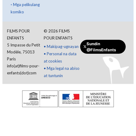
◦
Mga pelikulang
komiko
FILMS POUR
©
2026
FILMS
ENFANTS
POUR ENFANTS
Sundin
5 Impasse du Petit
•
Makipag-ugnayan
@FilmsEnfants
Modèle, 75013
•
Personal na data
Paris
at cookies
info(at)films-pour-
•
Mga legal na abiso
enfants(dot)com
at tuntunin