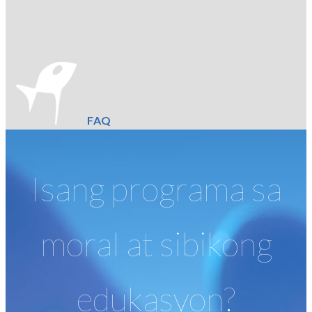
FAQ
Isang programa sa
moral at sibikong
edukasyon?