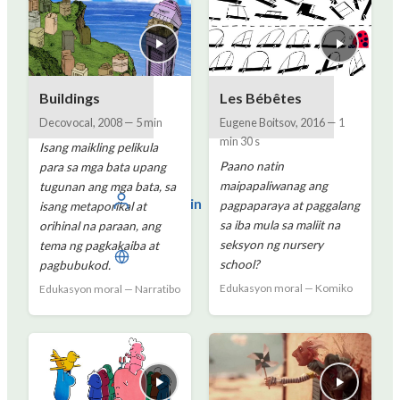
Buildings
Les Bébêtes
Decovocal
,
2008
—
5 min
Eugene Boitsov
,
2016
—
1
min 30 s
Isang maikling pelikula
Paano natin
para sa mga bata upang
maipapaliwanag ang
tugunan ang mga bata, sa
Mag-login
pagpaparaya at paggalang
isang metaporikal at
sa iba mula sa maliit na
orihinal na paraan, ang
seksyon ng nursery
tema ng pagkakaiba at
Filipino
school?
pagbubukod.
Edukasyon moral — Komiko
Edukasyon moral — Narratibo