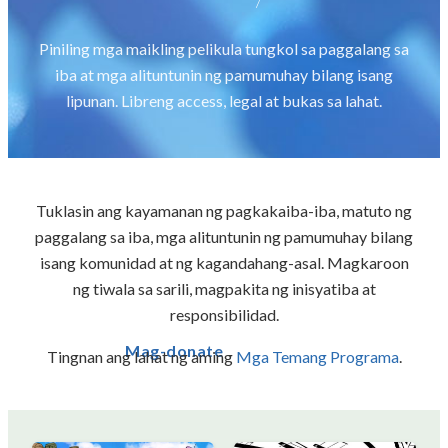
Piniling mga maikling pelikula tungkol sa paggalang sa
iba at mga alituntunin ng pamumuhay bilang isang
lipunan. Libreng access, legal at bukas sa lahat.
Tuklasin ang kayamanan ng pagkakaiba-iba, matuto ng
paggalang sa iba, mga alituntunin ng pamumuhay bilang
isang komunidad at ng kagandahang-asal. Magkaroon
ng tiwala sa sarili, magpakita ng inisyatiba at
responsibilidad.
Mag-donate
Tingnan ang lahat ng aming
Mga Temang Programa
.