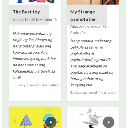
The Best toy
My Strange
Grandfather
Gabriel Lin
,
2013
—
2 min 46
s
Dina Velikovskaya
,
2011
—
8 min 40 s
Naimpluwensyahan ng
tingin ng iba, binago ng
Isang napaka-makatang
isang batang lalaki ang
pelikula sa tema ng
kanyang laruan. Ang
pagkakaiba at
impluwensya ng panlabas
pagbubukod, ngunit din
na pananaw at ang
ang pagkakaibigan sa
kahalagahan ng tiwala sa
pagitan ng isang maliit na
sarili.
batang babae at ng
kanyang lolo.
Edukasyon moral — Narratibo
Edukasyon moral — Narratibo