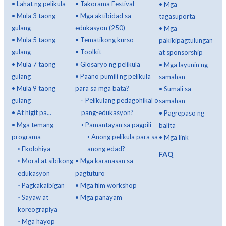
•
Lahat ng pelikula
•
Takorama Festival
•
Mga
•
Mula 3 taong
•
Mga aktibidad sa
tagasuporta
gulang
edukasyon (250)
•
Mga
•
Mula 5 taong
•
Tematikong kurso
pakikipagtulungan
gulang
•
Toolkit
at sponsorship
•
Mula 7 taong
•
Glosaryo ng pelikula
•
Mga layunin ng
gulang
•
Paano pumili ng pelikula
samahan
•
Mula 9 taong
para sa mga bata?
•
Sumali sa
gulang
◦
Pelikulang pedagohikal o
samahan
•
At higit pa...
pang-edukasyon?
•
Pagrepaso ng
•
Mga temang
◦
Pamantayan sa pagpili
balita
programa
◦
Anong pelikula para sa
•
Mga link
◦
Ekolohiya
anong edad?
FAQ
◦
Moral at sibikong
•
Mga karanasan sa
edukasyon
pagtuturo
◦
Pagkakaibigan
•
Mga film workshop
◦
Sayaw at
•
Mga panayam
koreograpiya
◦
Mga hayop