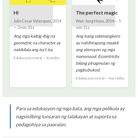
Hi
The perfect magic
Julio Cesar Velazquez
,
2014
Wan-Jung Hsiao
,
2014
—
5
—
3 min 33 s
min 11 s
Ang mga kaibig-ibig na
Ang isang salamangkero
geometric na character ay
ay nahihirapang maakit
nakikilala ang isa't isa.
ang atensyon ng mga
manonood. Eccentricity
Edukasyon moral — Komiko
bilang pinagmulan ng
pagbubukod.
Edukasyon moral — Narratibo
Para sa edukasyon ng mga bata, ang mga pelikula ay
nagsisilbing lunsaran ng talakayan at suporta sa
pedagohiya sa paaralan.