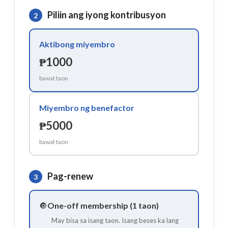
Piliin ang iyong kontribusyon
2
Aktibong miyembro
₱1000
bawat taon
Miyembro ng benefactor
₱5000
bawat taon
Pag-renew
3
🔘
One-off membership (1 taon)
May bisa sa isang taon. Isang beses ka lang