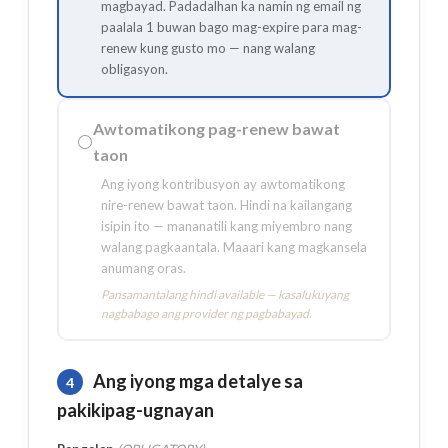
magbayad. Padadalhan ka namin ng email ng
paalala 1 buwan bago mag-expire para mag-
renew kung gusto mo — nang walang
obligasyon.
Awtomatikong pag-renew bawat
⚪
taon
Ang iyong kontribusyon ay awtomatikong
nire-renew bawat taon. Hindi na kailangang
isipin ito — mananatili kang miyembro nang
walang pagkaantala. Maaari kang magkansela
anumang oras.
Pansamantalang hindi available — kasalukuyang
nagbabago ang provider ng pagbabayad.
Ang iyong mga detalye sa
4
pakikipag-ugnayan