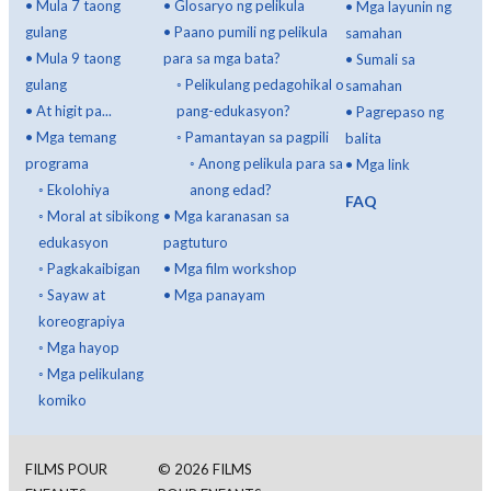
•
Mula 7 taong
•
Glosaryo ng pelikula
•
Mga layunin ng
gulang
•
Paano pumili ng pelikula
samahan
•
Mula 9 taong
para sa mga bata?
•
Sumali sa
gulang
◦
Pelikulang pedagohikal o
samahan
•
At higit pa...
pang-edukasyon?
•
Pagrepaso ng
•
Mga temang
◦
Pamantayan sa pagpili
balita
programa
◦
Anong pelikula para sa
•
Mga link
◦
Ekolohiya
anong edad?
FAQ
◦
Moral at sibikong
•
Mga karanasan sa
edukasyon
pagtuturo
◦
Pagkakaibigan
•
Mga film workshop
◦
Sayaw at
•
Mga panayam
koreograpiya
◦
Mga hayop
◦
Mga pelikulang
komiko
FILMS POUR
©
2026
FILMS