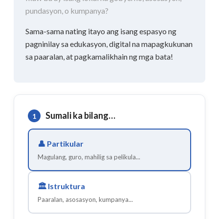
pundasyon, o kumpanya?
Sama-sama nating itayo ang isang espasyo ng
pagninilay sa edukasyon, digital na mapagkukunan
sa paaralan, at pagkamalikhain ng mga bata!
Sumali ka bilang…
1
👤
Partikular
Magulang, guro, mahilig sa pelikula...
🏛️
Istruktura
Paaralan, asosasyon, kumpanya...