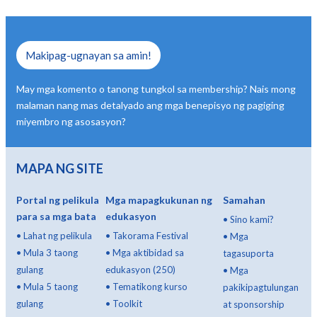
Makipag-ugnayan sa amin!
May mga komento o tanong tungkol sa membership? Nais mong
malaman nang mas detalyado ang mga benepisyo ng pagiging
miyembro ng asosasyon?
MAPA NG SITE
Portal ng pelikula
Mga mapagkukunan ng
Samahan
para sa mga bata
edukasyon
•
Sino kami?
•
Lahat ng pelikula
•
Takorama Festival
•
Mga
•
Mula 3 taong
•
Mga aktibidad sa
tagasuporta
gulang
edukasyon (250)
•
Mga
•
Mula 5 taong
•
Tematikong kurso
pakikipagtulungan
gulang
•
Toolkit
at sponsorship