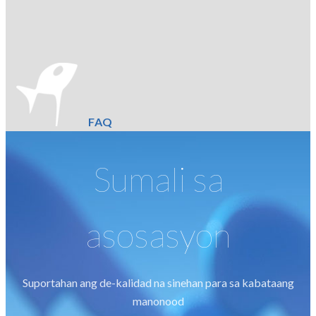
FAQ
Sumali sa
asosasyon
Suportahan ang de-kalidad na sinehan para sa kabataang
manonood