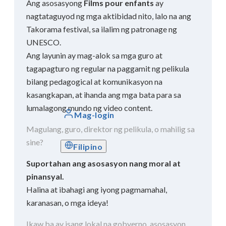
Ang asosasyong
Films pour enfants
ay
nagtataguyod ng mga aktibidad nito, lalo na ang
Takorama festival, sa ilalim ng patronage ng
UNESCO.
Ang layunin ay mag-alok sa mga guro at
tagapagturo ng regular na paggamit ng pelikula
bilang pedagogical at komunikasyon na
kasangkapan, at ihanda ang mga bata para sa
lumalagong mundo ng video content.
Mag-login
Magulang, guro, direktor ng pelikula, o mahilig sa
sine?
Filipino
Suportahan ang asosasyon nang moral at
pinansyal.
Halina at ibahagi ang iyong pagmamahal,
karanasan, o mga ideya!
Ikaw ba ay isang lokal na gobyerno, asosasyon,