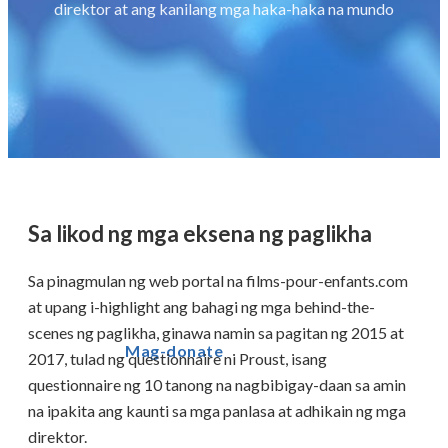
direktor at ang kanilang mga haka-haka na mundo
Sa likod ng mga eksena ng paglikha
Sa pinagmulan ng web portal na films-pour-enfants.com
at upang i-highlight ang bahagi ng mga behind-the-
scenes ng paglikha, ginawa namin sa pagitan ng 2015 at
Mag-donate
2017, tulad ng questionnaire ni Proust, isang
questionnaire ng 10 tanong na nagbibigay-daan sa amin
na ipakita ang kaunti sa mga panlasa at adhikain ng mga
direktor.