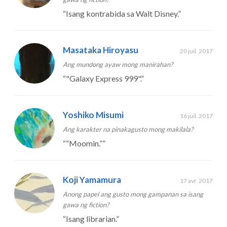
“
Isang kontrabida sa Walt Disney.
”
Masataka Hiroyasu
20 juil. 2017
Ang mundong ayaw mong manirahan?
“
"Galaxy Express 999".
”
Yoshiko Misumi
16 juil. 2017
Ang karakter na pinakagusto mong makilala?
“
“Moomin.”
”
Koji Yamamura
17 avr. 2017
Anong papel ang gusto mong gampanan sa isang
gawa ng fiction?
“
Isang librarian.
”