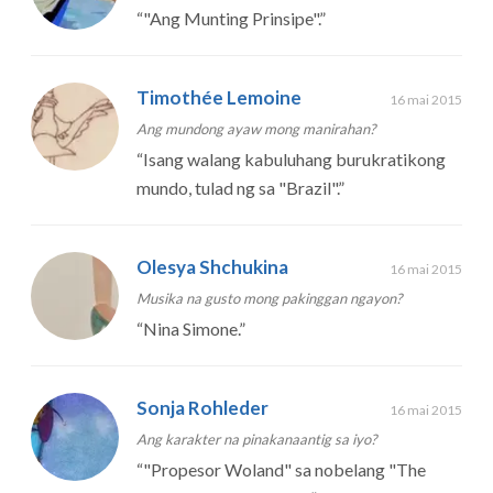
“
"Ang Munting Prinsipe".
”
Timothée Lemoine
16 mai 2015
Ang mundong ayaw mong manirahan?
“
Isang walang kabuluhang burukratikong
mundo, tulad ng sa "Brazil".
”
Olesya Shchukina
16 mai 2015
Musika na gusto mong pakinggan ngayon?
“
Nina Simone.
”
Sonja Rohleder
16 mai 2015
Ang karakter na pinakanaantig sa iyo?
“
"Propesor Woland" sa nobelang "The