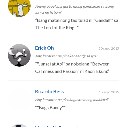
Anong papel ang gusto mong gampanan sa isang
gawa ng fiction?
“
Isang matalinong tao tulad ni "Gandalf" sa
The Lord of the Rings.
”
Erick Oh
20 sept. 2015
Ang karakter na pinakanaantig sa iyo?
“
"Junsei at Aoi" sa nobelang "Between
Calmness and Passion" ni Kaori Ekuni.
”
Ricardo Bess
18 sept. 2015
Ang karakter na pinakagusto mong makilala?
“
"Bugs Bunny."
”