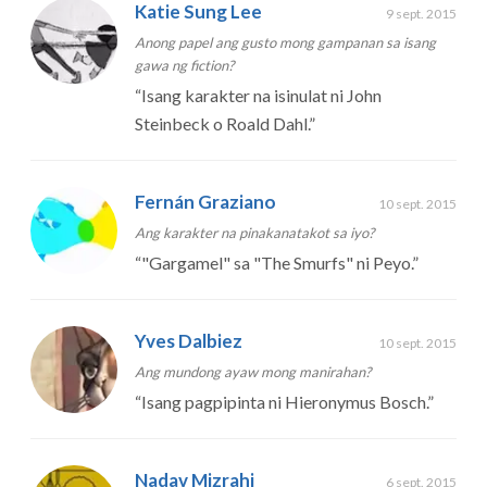
Katie Sung Lee
9 sept. 2015
Anong papel ang gusto mong gampanan sa isang
gawa ng fiction?
“
Isang karakter na isinulat ni John
Steinbeck o Roald Dahl.
”
Fernán Graziano
10 sept. 2015
Ang karakter na pinakanatakot sa iyo?
“
"Gargamel" sa "The Smurfs" ni Peyo.
”
Yves Dalbiez
10 sept. 2015
Ang mundong ayaw mong manirahan?
“
Isang pagpipinta ni Hieronymus Bosch.
”
Nadav Mizrahi
6 sept. 2015