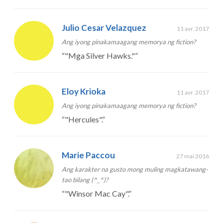
Julio Cesar Velazquez
11 avr. 2017
Ang iyong pinakamaagang memorya ng fiction?
“
"Mga Silver Hawks."
”
Eloy Krioka
11 avr. 2017
Ang iyong pinakamaagang memorya ng fiction?
“
"Hercules".
”
Marie Paccou
27 mai 2016
Ang karakter na gusto mong muling magkatawang-
tao bilang (^_^)?
“
"Winsor Mac Cay".
”