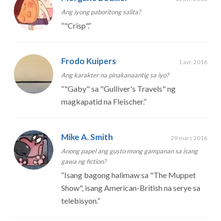
Ang iyong paboritong salita?
“
"Crisp".
”
Frodo Kuipers
1 avr. 2016
Ang karakter na pinakanaantig sa iyo?
“
"Gaby" sa "Gulliver's Travels" ng
magkapatid na Fleischer.
”
Mike A. Smith
29 mars 2016
Anong papel ang gusto mong gampanan sa isang
gawa ng fiction?
“
Isang bagong halimaw sa "The Muppet
Show", isang American-British na serye sa
telebisyon.
”