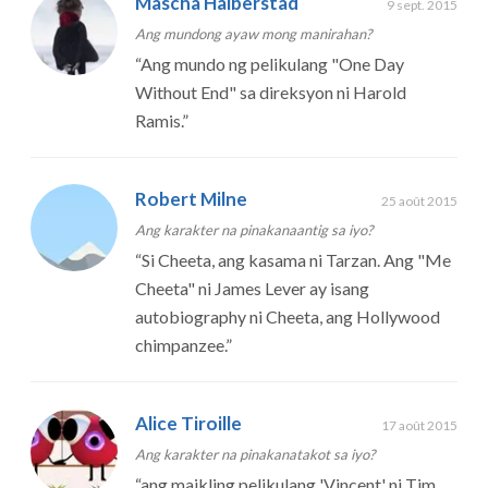
Mascha Halberstad
9 sept. 2015
Ang mundong ayaw mong manirahan?
“
Ang mundo ng pelikulang "One Day
Without End" sa direksyon ni Harold
Ramis.
”
Robert Milne
25 août 2015
Ang karakter na pinakanaantig sa iyo?
“
Si Cheeta, ang kasama ni Tarzan. Ang "Me
Cheeta" ni James Lever ay isang
autobiography ni Cheeta, ang Hollywood
chimpanzee.
”
Alice Tiroille
17 août 2015
Ang karakter na pinakanatakot sa iyo?
“
ang maikling pelikulang 'Vincent' ni Tim