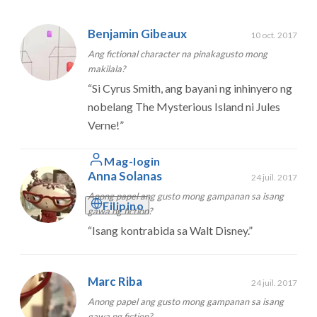
Benjamin Gibeaux
10 oct. 2017
Ang fictional character na pinakagusto mong
makilala?
“
Si Cyrus Smith, ang bayani ng inhinyero ng
nobelang The Mysterious Island ni Jules
Verne!
”
Mag-login
Anna Solanas
24 juil. 2017
Anong papel ang gusto mong gampanan sa isang
Filipino
gawa ng fiction?
“
Isang kontrabida sa Walt Disney.
”
Marc Riba
24 juil. 2017
Anong papel ang gusto mong gampanan sa isang
gawa ng fiction?