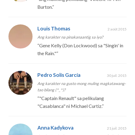
Burton.
”
Louis Thomas
2 août 2015
Ang karakter na pinakanaantig sa iyo?
“
Gene Kelly (Don Lockwood) sa "Singin' in
the Rain."
”
Pedro Solís García
30 juil. 2015
Ang karakter na gusto mong muling magkatawang-
tao bilang (^_^)?
“
"Captain Renault" sa pelikulang
"Casablanca" ni Michael Curtiz.
”
Anna Kadykova
21 juil. 2015