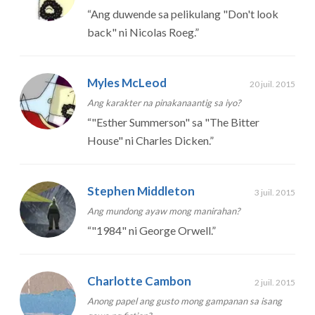
“
Ang duwende sa pelikulang "Don't look
back" ni Nicolas Roeg.
”
Myles McLeod
20 juil. 2015
Ang karakter na pinakanaantig sa iyo?
“
"Esther Summerson" sa "The Bitter
House" ni Charles Dicken.
”
Stephen Middleton
3 juil. 2015
Ang mundong ayaw mong manirahan?
“
"1984" ni George Orwell.
”
Charlotte Cambon
2 juil. 2015
Anong papel ang gusto mong gampanan sa isang