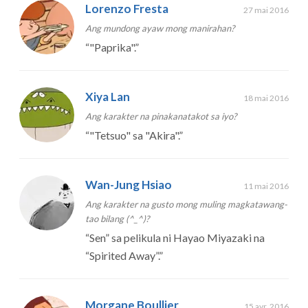
Lorenzo Fresta
27 mai 2016
Ang mundong ayaw mong manirahan?
“
"Paprika".
”
Xiya Lan
18 mai 2016
Ang karakter na pinakanatakot sa iyo?
“
"Tetsuo" sa "Akira".
”
Wan-Jung Hsiao
11 mai 2016
Ang karakter na gusto mong muling magkatawang-
tao bilang (^_^)?
“
Sen” sa pelikula ni Hayao Miyazaki na
“Spirited Away”.
”
Morgane Boullier
15 avr. 2016