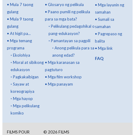
•
Mula 7 taong
•
Glosaryo ng pelikula
•
Mga layunin ng
gulang
•
Paano pumili ng pelikula
samahan
•
Mula 9 taong
para sa mga bata?
•
Sumali sa
gulang
◦
Pelikulang pedagohikal o
samahan
•
At higit pa...
pang-edukasyon?
•
Pagrepaso ng
•
Mga temang
◦
Pamantayan sa pagpili
balita
programa
◦
Anong pelikula para sa
•
Mga link
◦
Ekolohiya
anong edad?
FAQ
◦
Moral at sibikong
•
Mga karanasan sa
edukasyon
pagtuturo
◦
Pagkakaibigan
•
Mga film workshop
◦
Sayaw at
•
Mga panayam
koreograpiya
◦
Mga hayop
◦
Mga pelikulang
komiko
FILMS POUR
©
2026
FILMS