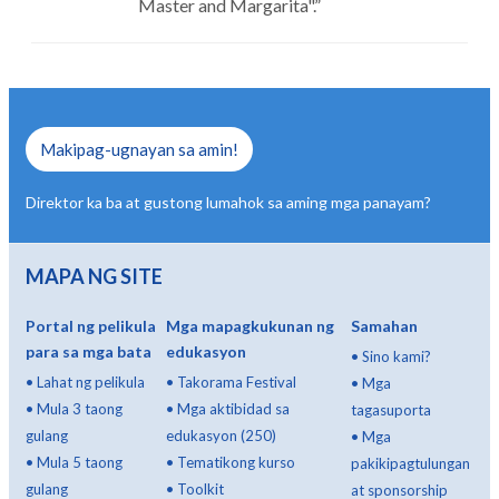
Master and Margarita".
”
Makipag-ugnayan sa amin!
Direktor ka ba at gustong lumahok sa aming mga panayam?
MAPA NG SITE
Portal ng pelikula
Mga mapagkukunan ng
Samahan
para sa mga bata
edukasyon
•
Sino kami?
•
Lahat ng pelikula
•
Takorama Festival
•
Mga
•
Mula 3 taong
•
Mga aktibidad sa
tagasuporta
gulang
edukasyon (250)
•
Mga
•
Mula 5 taong
•
Tematikong kurso
pakikipagtulungan
gulang
•
Toolkit
at sponsorship