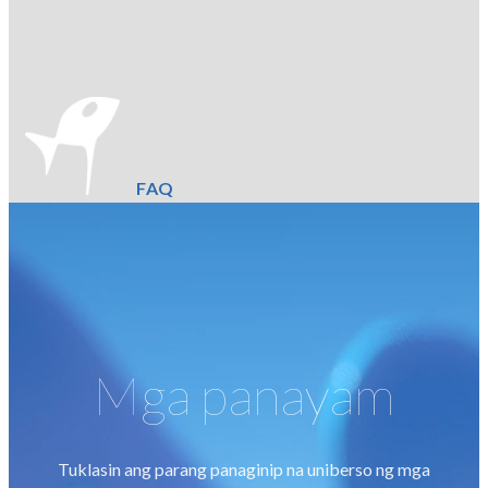
FAQ
Mga panayam
Tuklasin ang parang panaginip na uniberso ng mga