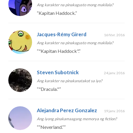
Ang karakter na pinakagusto mong makilala?
“
Kapitan Haddock.
”
Jacques-Rémy Girerd
16 févr. 2016
Ang karakter na pinakagusto mong makilala?
“
"Kapitan Haddock".
”
Steven Subotnick
24 janv. 2016
Ang karakter na pinakanatakot sa iyo?
“
"Dracula."
”
Alejandra Perez Gonzalez
19 janv. 2016
Ang iyong pinakamaagang memorya ng fiction?
“
“Neverland.”
”