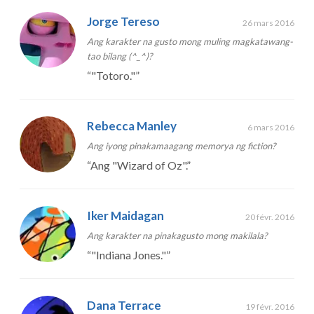
Jorge Tereso
26 mars 2016
Ang karakter na gusto mong muling magkatawang-
tao bilang (^_^)?
“
"Totoro."
”
Rebecca Manley
6 mars 2016
Ang iyong pinakamaagang memorya ng fiction?
“
Ang "Wizard of Oz".
”
Iker Maidagan
20 févr. 2016
Ang karakter na pinakagusto mong makilala?
“
"Indiana Jones."
”
Dana Terrace
19 févr. 2016