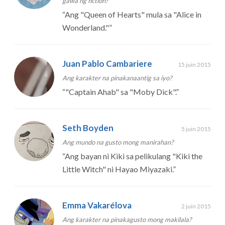
gawa ng fiction?
“
Ang "Queen of Hearts" mula sa "Alice in
Wonderland."
”
Juan Pablo Cambariere
15 juin 2015
Ang karakter na pinakanaantig sa iyo?
“
"Captain Ahab" sa "Moby Dick".
”
Seth Boyden
5 juin 2015
Ang mundo na gusto mong manirahan?
“
Ang bayan ni Kiki sa pelikulang "Kiki the
Little Witch" ni Hayao Miyazaki.
”
Emma Vakarélova
2 juin 2015
Ang karakter na pinakagusto mong makilala?