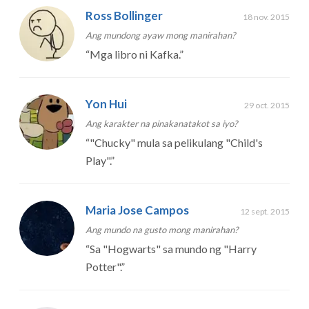
Ross Bollinger
18 nov. 2015
Ang mundong ayaw mong manirahan?
“
Mga libro ni Kafka.
”
Yon Hui
29 oct. 2015
Ang karakter na pinakanatakot sa iyo?
“
"Chucky" mula sa pelikulang "Child's
Play".
”
Maria Jose Campos
12 sept. 2015
Ang mundo na gusto mong manirahan?
“
Sa "Hogwarts" sa mundo ng "Harry
Potter".
”