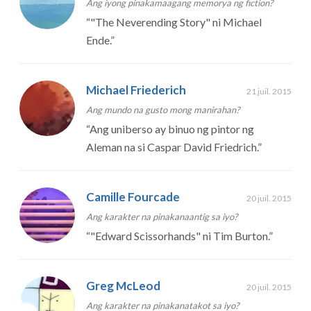
Ang iyong pinakamaagang memorya ng fiction?
“
"The Neverending Story" ni Michael
Ende.
”
Michael Friederich
21 juil. 2015
Ang mundo na gusto mong manirahan?
“
Ang uniberso ay binuo ng pintor ng
Aleman na si Caspar David Friedrich.
”
Camille Fourcade
20 juil. 2015
Ang karakter na pinakanaantig sa iyo?
“
"Edward Scissorhands" ni Tim Burton.
”
Greg McLeod
20 juil. 2015
Ang karakter na pinakanatakot sa iyo?