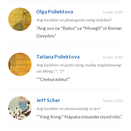
Olga Poliektova
31 déc. 2015
Ang karakter na pinakagusto mong makilala?
“
Ang oso na "Baloo" sa "Mowgli" ni Roman
Davydov.
”
Tatiana Poliektova
31 déc. 2015
Ang karakter na gusto mong muling magkatawang-
tao bilang (^_^)?
“
"Cheburashka".
”
Jeff Scher
16 déc. 2015
Ang karakter na pinakanaantig sa iyo?
“
"King Kong." Napaka misunderstood nito.
”