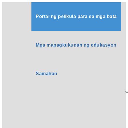
Portal ng pelikula para sa mga bata
Mga mapagkukunan ng edukasyon
Samahan