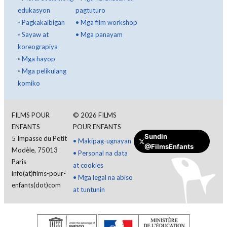
edukasyon
pagtuturo
◦
Pagkakaibigan
•
Mga film workshop
◦
Sayaw at
•
Mga panayam
koreograpiya
◦
Mga hayop
◦
Mga pelikulang
komiko
Mag-login
FILMS POUR
©
2026
FILMS
ENFANTS
POUR ENFANTS
Sundin
5 Impasse du Petit
•
Makipag-ugnayan
Filipino
@FilmsEnfants
Modèle, 75013
•
Personal na data
Paris
at cookies
info(at)films-pour-
•
Mga legal na abiso
enfants(dot)com
at tuntunin