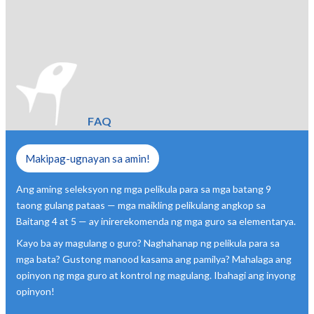
FAQ
Makipag-ugnayan sa amin!
Ang aming seleksyon ng mga pelikula para sa mga batang 9
taong gulang pataas — mga maikling pelikulang angkop sa
Baitang 4 at 5 — ay inirerekomenda ng mga guro sa elementarya.
Kayo ba ay magulang o guro? Naghahanap ng pelikula para sa
mga bata? Gustong manood kasama ang pamilya? Mahalaga ang
opinyon ng mga guro at kontrol ng magulang. Ibahagi ang inyong
opinyon!