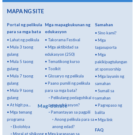
MAPA NG SITE
Portal ng pelikula
Mga mapagkukunan ng
Samahan
para sa mga bata
edukasyon
•
Sino kami?
•
Lahat ng pelikula
•
Takorama Festival
•
Mga
•
Mula 3 taong
•
Mga aktibidad sa
tagasuporta
gulang
edukasyon (250)
•
Mga
•
Mula 5 taong
•
Tematikong kurso
pakikipagtulungan
gulang
•
Toolkit
at sponsorship
•
Mula 7 taong
•
Glosaryo ng pelikula
•
Mga layunin ng
gulang
•
Paano pumili ng pelikula
samahan
•
Mula 9 taong
para sa mga bata?
•
Sumali sa
gulang
◦
Pelikulang pedagohikal o
samahan
•
At higit pa...
pang-edukasyon?
Mag-donate
•
Pagrepaso ng
•
Mga temang
◦
Pamantayan sa pagpili
balita
programa
◦
Anong pelikula para sa
•
Mga link
◦
Ekolohiya
anong edad?
FAQ
◦
Moral at sibikong
•
Mga karanasan sa