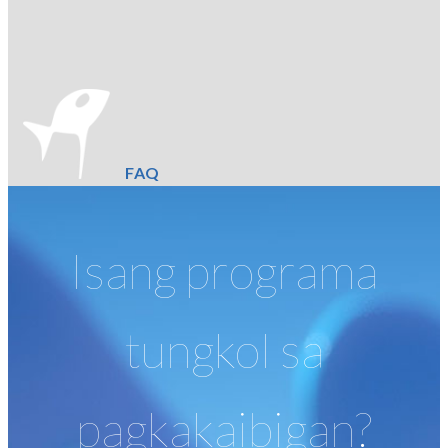
FAQ
Isang programa
tungkol sa
pagkakaibigan?