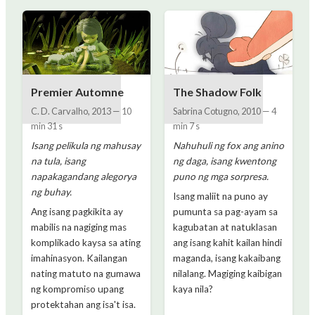
Premier Automne
The Shadow Folk
C. D. Carvalho
,
2013
—
10
Sabrina Cotugno
,
2010
—
4
min 31 s
min 7 s
Isang pelikula ng mahusay
Nahuhuli ng fox ang anino
na tula, isang
ng daga, isang kwentong
napakagandang alegorya
puno ng mga sorpresa.
ng buhay.
Isang maliit na puno ay
Ang isang pagkikita ay
pumunta sa pag-ayam sa
mabilis na nagiging mas
kagubatan at natuklasan
komplikado kaysa sa ating
ang isang kahit kailan hindi
imahinasyon. Kailangan
maganda, isang kakaibang
nating matuto na gumawa
nilalang. Magiging kaibigan
ng kompromiso upang
kaya nila?
protektahan ang isa't isa.