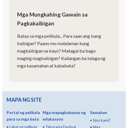
Mga Mungkahing Gawain sa
Pagkakaibigan
Batay sa mga pelikula... Para saan ang isang
kaibigan? Paano mo malalaman kung
magkaibigan na kayo? Matagal ba bago
maging magkaibigan? Kailangan ba talaga ng
mga kasamahan at kababata?
MAPA NG SITE
Portal ng pelikula
Mga mapagkukunan ng
Samahan
para sa mga bata
edukasyon
•
Sino kami?
•
Lahat ng pelikula
•
Takorama Festival
•
Mga