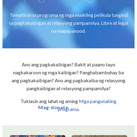
Tematikal na programa ng mga maikling pelikula tungkol
sa pagkakaibigan at relasyong pampamilya. Libre at legal
na mapapanood.
Ano ang pagkakaibigan? Bakit at paano tayo
nagkakaroon ng mga kaibigan? Panghabambuhay ba
ang pagkakaibigan? Ano ang pagkakaiba ng relasyong
pangkaibigan at relasyong pampamilya?
Tuklasin ang lahat ng aming
Mga pangunahing
Mag-donate
programa
.