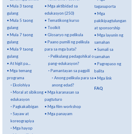
•
Mula 3 taong
•
Mga aktibidad sa
tagasuporta
gulang
edukasyon (250)
•
Mga
•
Mula 5 taong
•
Tematikong kurso
pakikipagtulungan
gulang
•
Toolkit
at sponsorship
•
Mula 7 taong
•
Glosaryo ng pelikula
•
Mga layunin ng
gulang
•
Paano pumili ng pelikula
samahan
•
Mula 9 taong
para sa mga bata?
•
Sumali sa
gulang
◦
Pelikulang pedagohikal o
samahan
•
At higit pa...
pang-edukasyon?
•
Pagrepaso ng
•
Mga temang
◦
Pamantayan sa pagpili
balita
programa
◦
Anong pelikula para sa
•
Mga link
◦
Ekolohiya
anong edad?
FAQ
◦
Moral at sibikong
•
Mga karanasan sa
edukasyon
pagtuturo
◦
Pagkakaibigan
•
Mga film workshop
◦
Sayaw at
•
Mga panayam
koreograpiya
◦
Mga hayop