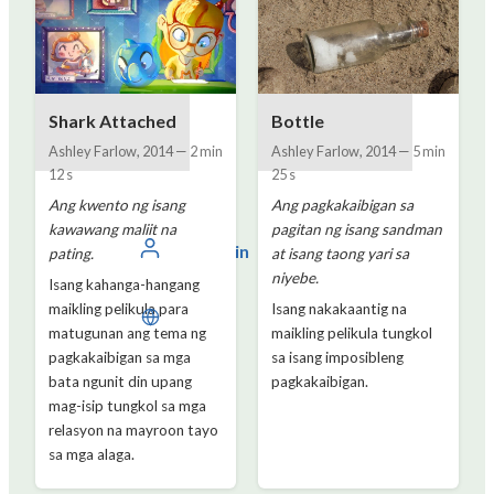
Shark Attached
Bottle
Ashley Farlow
,
2014
—
2 min
Ashley Farlow
,
2014
—
5 min
12 s
25 s
Ang kwento ng isang
Ang pagkakaibigan sa
kawawang maliit na
pagitan ng isang sandman
Mag-login
pating.
at isang taong yari sa
niyebe.
Isang kahanga-hangang
maikling pelikula para
Isang nakakaantig na
Filipino
matugunan ang tema ng
maikling pelikula tungkol
pagkakaibigan sa mga
sa isang imposibleng
bata ngunit din upang
pagkakaibigan.
mag-isip tungkol sa mga
relasyon na mayroon tayo
sa mga alaga.