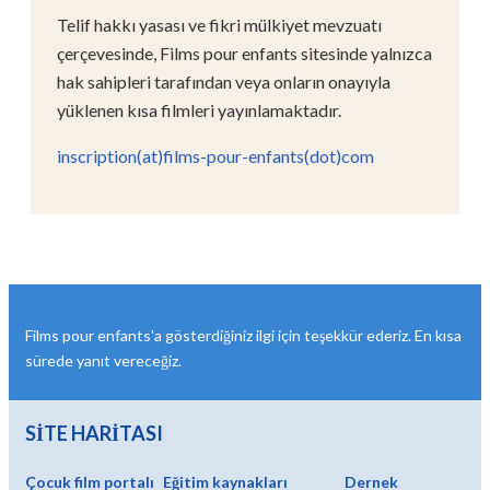
Telif hakkı yasası ve fikri mülkiyet mevzuatı
çerçevesinde, Films pour enfants sitesinde yalnızca
hak sahipleri tarafından veya onların onayıyla
yüklenen kısa filmleri yayınlamaktadır.
inscription(at)films-pour-enfants(dot)com
Films pour enfants'a gösterdiğiniz ilgi için teşekkür ederiz. En kısa
sürede yanıt vereceğiz.
SİTE HARİTASI
Çocuk film portalı
Eğitim kaynakları
Dernek