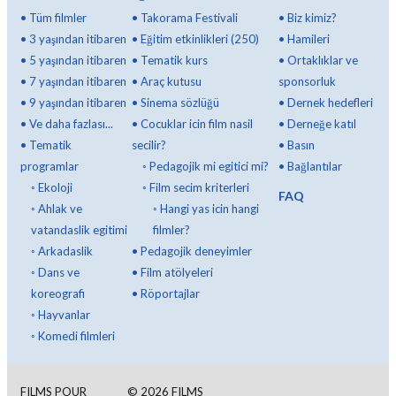
•
Tüm filmler
•
Takorama Festivali
•
Biz kimiz?
•
3 yaşından itibaren
•
Eğitim etkinlikleri (250)
•
Hamileri
•
5 yaşından itibaren
•
Tematik kurs
•
Ortaklıklar ve
•
7 yaşından itibaren
•
Araç kutusu
sponsorluk
•
9 yaşından itibaren
•
Sinema sözlüğü
•
Dernek hedefleri
•
Ve daha fazlası...
•
Cocuklar icin film nasil
•
Derneğe katıl
•
Tematik
secilir?
•
Basın
programlar
◦
Pedagojik mi egitici mi?
•
Bağlantılar
◦
Ekoloji
◦
Film secim kriterleri
FAQ
◦
Ahlak ve
◦
Hangi yas icin hangi
vatandaslik egitimi
filmler?
◦
Arkadaslik
•
Pedagojik deneyimler
◦
Dans ve
•
Film atölyeleri
koreografi
•
Röportajlar
◦
Hayvanlar
◦
Komedi filmleri
FILMS POUR
©
2026
FILMS