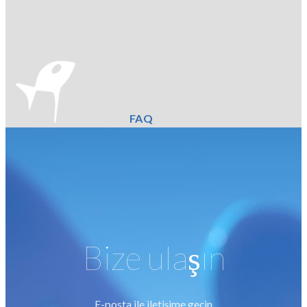
FAQ
Bize ulaşın
E-posta ile iletişime geçin