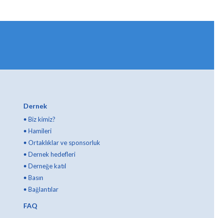
Dernek
•
Biz kimiz?
•
Hamileri
•
Ortaklıklar ve sponsorluk
•
Dernek hedefleri
•
Derneğe katıl
•
Basın
•
Bağlantılar
FAQ