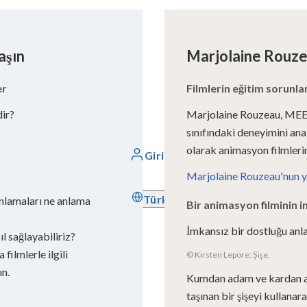
aşın
Marjolaine Rouze
er
Filmlerin eğitim sorunlar
dir?
Marjolaine Rouzeau, MEEF
sınıfındaki deneyimini anal
olarak animasyon filmlerin
Giriş yap
Marjolaine Rouzeau'nun yük
Türkçe
nlamaları ne anlama
Bir animasyon filminin i
İmkansız bir dostluğu anla
ıl sağlayabiliriz?
filmlerle ilgili
© Kirsten Lepore: Şişe.
ın.
Kumdan adam ve kardan ada
taşınan bir şişeyi kullanar