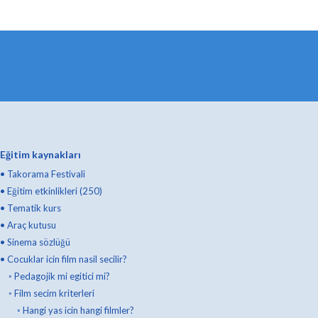
Eğitim kaynakları
•
Takorama Festivali
•
Eğitim etkinlikleri (250)
•
Tematik kurs
•
Araç kutusu
•
Sinema sözlüğü
•
Cocuklar icin film nasil secilir?
◦
Pedagojik mi egitici mi?
◦
Film secim kriterleri
◦
Hangi yas icin hangi filmler?