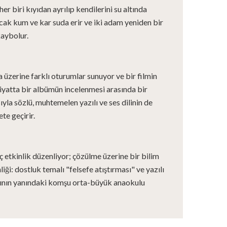
r biri kıyıdan ayrılıp kendilerini su altında
ancak kum ve kar suda erir ve iki adam yeniden bir
aybolur.
üzerine farklı oturumlar sunuyor ve bir filmin
iyatta bir albümün incelenmesi arasında bir
ıyla sözlü, muhtemelen yazılı ve ses dilinin de
te geçirir.
ç etkinlik düzenliyor; çözülme üzerine bir bilim
inliği: dostluk temalı "felsefe atıştırması" ve yazılı
ınıfının yanındaki komşu orta-büyük anaokulu