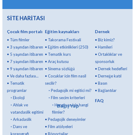
SİTE HARİTASI
Çocuk film portalı
Eğitim kaynakları
Dernek
•
Tüm filmler
•
Takorama Festivali
•
Biz kimiz?
•
3 yaşından itibaren
•
Eğitim etkinlikleri (250)
•
Hamileri
•
5 yaşından itibaren
•
Tematik kurs
•
Ortaklıklar ve
•
7 yaşından itibaren
•
Araç kutusu
sponsorluk
•
9 yaşından itibaren
•
Sinema sözlüğü
•
Dernek hedefleri
•
Ve daha fazlası...
•
Cocuklar icin film nasil
•
Derneğe katıl
•
Tematik
secilir?
•
Basın
programlar
◦
Pedagojik mi egitici mi?
•
Bağlantılar
◦
Ekoloji
◦
Film secim kriterleri
FAQ
◦
Ahlak ve
◦
Hangi yas icin hangi
Bağış Yap
vatandaslik egitimi
filmler?
◦
Arkadaslik
•
Pedagojik deneyimler
◦
Dans ve
•
Film atölyeleri
koreografi
•
Röportajlar