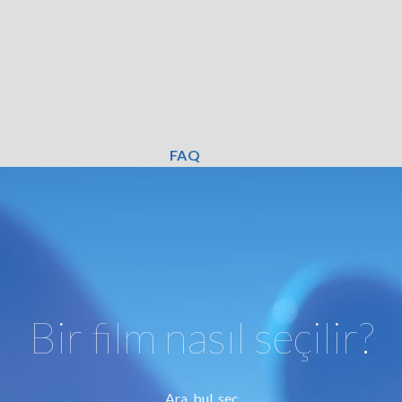
FAQ
Bir film nasıl seçilir?
Ara, bul, seç