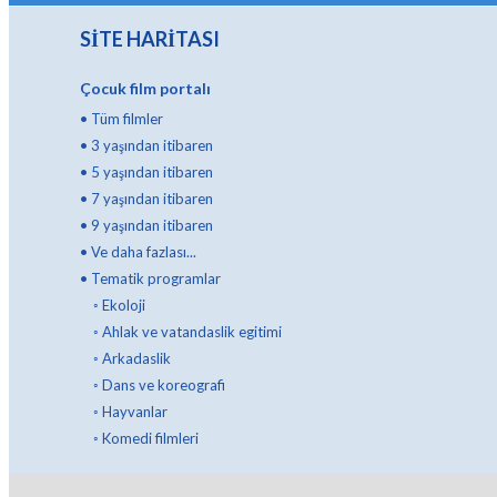
SİTE HARİTASI
Çocuk film portalı
•
Tüm filmler
•
3 yaşından itibaren
•
5 yaşından itibaren
•
7 yaşından itibaren
•
9 yaşından itibaren
•
Ve daha fazlası...
•
Tematik programlar
◦
Ekoloji
◦
Ahlak ve vatandaslik egitimi
◦
Arkadaslik
◦
Dans ve koreografi
◦
Hayvanlar
◦
Komedi filmleri