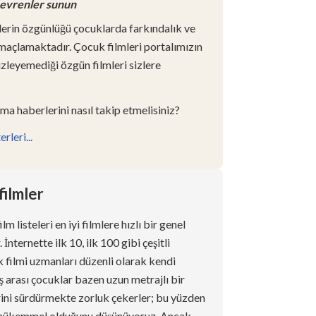
l evrenler sunun
lerin özgünlüğü çocuklarda farkındalık ve
maçlamaktadır. Çocuk filmleri portalımızın
izleyemediği özgün filmleri sizlere
ma haberlerini nasıl takip etmelisiniz?
rleri...
filmler
lm listeleri en iyi filmlere hızlı bir genel
İnternette ilk 10, ilk 100 gibi çeşitli
 filmi uzmanları düzenli olarak kendi
aş arası çocuklar bazen uzun metrajlı bir
erini sürdürmekte zorluk çekerler; bu yüzden
in mükemmel olduğunu düşünüyoruz. Ancak