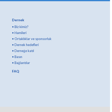
Dernek
•
Biz kimiz?
•
Hamileri
•
Ortaklıklar ve sponsorluk
•
Dernek hedefleri
•
Derneğe katıl
•
Basın
•
Bağlantılar
FAQ