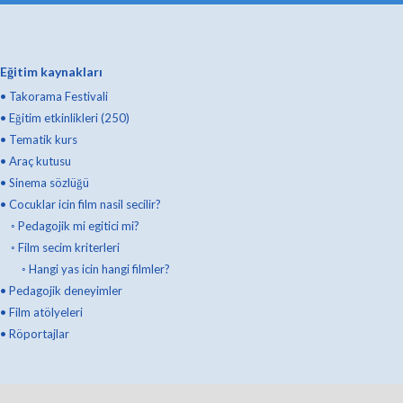
Eğitim kaynakları
•
Takorama Festivali
•
Eğitim etkinlikleri (250)
•
Tematik kurs
•
Araç kutusu
•
Sinema sözlüğü
•
Cocuklar icin film nasil secilir?
◦
Pedagojik mi egitici mi?
◦
Film secim kriterleri
◦
Hangi yas icin hangi filmler?
•
Pedagojik deneyimler
•
Film atölyeleri
•
Röportajlar