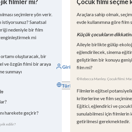
ik filmler mi?
Çocuk filmi seçme k
nılması seçimlere yön verir.
Araçlara sahip olmak, seçim 
ı istiyorsunuz? Sanatsal
evde kullanımına göre film s
eriği nedeniyle bir film
Küçük çocukların dikkati
 zenginleştirmek mi
Aileyle birlikte gülüp ekolo
eğlendirilecek, sinema eğiti
im ortamı oluşturacak, bir
geliştirilen bir konuyu geniş
sel ve özgün filmi bir araya
Giriş yap
film mi?
ine sunmayı
© Rebecca Manley. Çocuk filmi: Ma
Türkçe
Filmlerin eğitsel potansiyel
in
kriterlerine ve film seçimine
lar?
Eğitici, eğlendirici ve çocu
ını harekete geçirir?
sunulabilmesi için filmlerin 
getirilmesi gerekmektedir.
vik edilir?