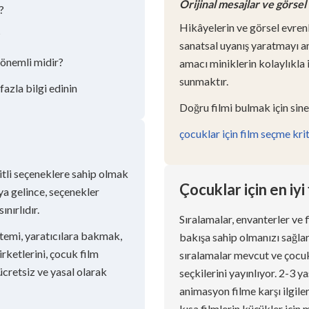
Orijinal mesajlar ve görse
?
Hikâyelerin ve görsel evren
?
sanatsal uyanış yaratmayı a
n önemli midir?
amacı miniklerin kolaylıkla 
sunmaktır.
azla bilgi edinin
Doğru filmi bulmak için sine
çocuklar için film seçme krite
itli seçeneklere sahip olmak
Çocuklar için en iyi 
ya gelince, seçenekler
nırlıdır.
Sıralamalar, envanterler ve fi
öntemi, yaratıcılara bakmak,
bakışa sahip olmanızı sağlar. 
rketlerini, çocuk film
sıralamalar mevcut ve çocuk
 ücretsiz ve yasal olarak
seçkilerini yayınlıyor. 2-3 y
animasyon filme karşı ilgil
kısa filmlerin küçükler iç