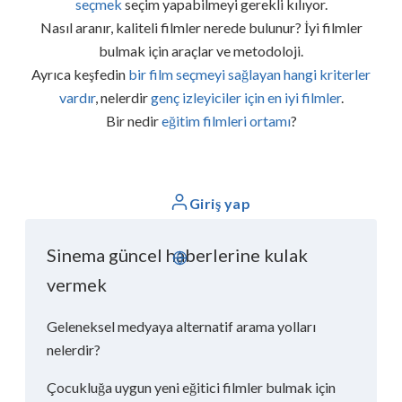
seçmek
seçim yapabilmeyi gerekli kılıyor.
Nasıl aranır, kaliteli filmler nerede bulunur? İyi filmler
bulmak için araçlar ve metodoloji.
Ayrıca keşfedin
bir film seçmeyi sağlayan hangi kriterler
vardır
,
nelerdir
genç izleyiciler için en iyi filmler
.
Bir nedir
eğitim filmleri ortamı
?
Giriş yap
Sinema güncel haberlerine kulak
Türkçe
vermek
Geleneksel medyaya alternatif arama yolları
nelerdir?
Çocukluğa uygun yeni eğitici filmler bulmak için