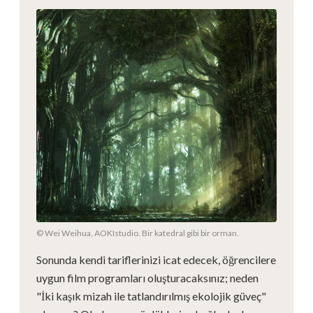
© Wei Weihua, AOKIstudio. Bir katedral gibi bir orman.
Sonunda kendi tariflerinizi icat edecek, öğrencilere
uygun film programları oluşturacaksınız; neden
"İki kaşık mizah ile tatlandırılmış ekolojik güveç"