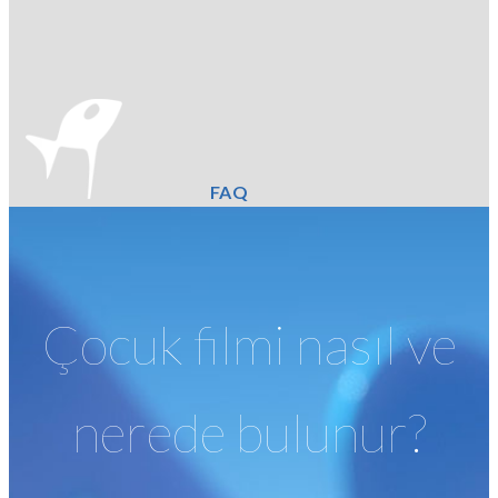
FAQ
Çocuk filmi nasıl ve
nerede bulunur?