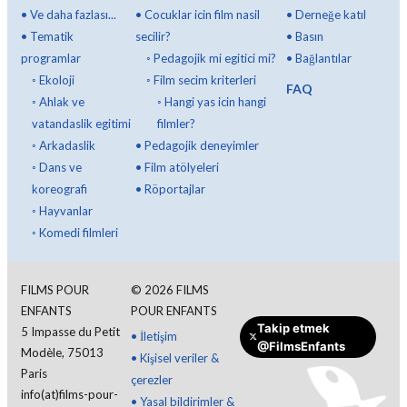
•
Ve daha fazlası...
•
Cocuklar icin film nasil
•
Derneğe katıl
•
Tematik
secilir?
•
Basın
programlar
◦
Pedagojik mi egitici mi?
•
Bağlantılar
◦
Ekoloji
◦
Film secim kriterleri
FAQ
◦
Ahlak ve
◦
Hangi yas icin hangi
vatandaslik egitimi
filmler?
◦
Arkadaslik
•
Pedagojik deneyimler
◦
Dans ve
•
Film atölyeleri
koreografi
•
Röportajlar
◦
Hayvanlar
◦
Komedi filmleri
FILMS POUR
©
2026
FILMS
ENFANTS
POUR ENFANTS
Takip etmek
5 Impasse du Petit
•
İletişim
@FilmsEnfants
Modèle, 75013
•
Kişisel veriler &
Paris
çerezler
info(at)films-pour-
•
Yasal bildirimler &