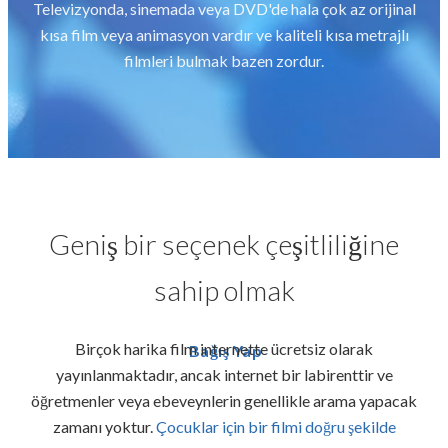
Televizyonda, sinemada veya DVD'de hala çok az orijinal
kısa film veya animasyon vardır ve kaliteli kısa metrajlı
filmleri bulmak bazen zordur.
Geniş bir seçenek çeşitliliğine
sahip olmak
Birçok harika film internette ücretsiz olarak
Bağış Yap
yayınlanmaktadır, ancak internet bir labirenttir ve
öğretmenler veya ebeveynlerin genellikle arama yapacak
zamanı yoktur.
Çocuklar için bir filmi doğru şekilde