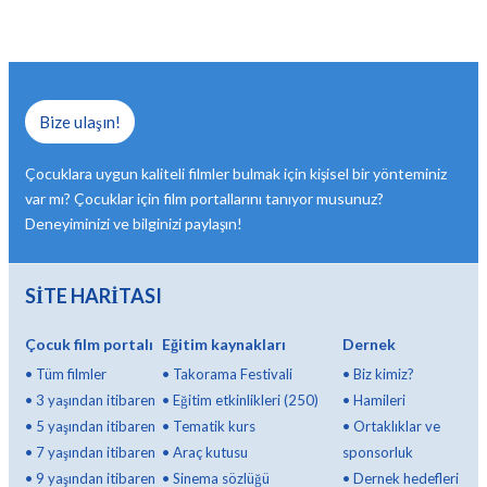
Bize ulaşın!
Çocuklara uygun kaliteli filmler bulmak için kişisel bir yönteminiz
var mı? Çocuklar için film portallarını tanıyor musunuz?
Deneyiminizi ve bilginizi paylaşın!
SİTE HARİTASI
Çocuk film portalı
Eğitim kaynakları
Dernek
•
Tüm filmler
•
Takorama Festivali
•
Biz kimiz?
•
3 yaşından itibaren
•
Eğitim etkinlikleri (250)
•
Hamileri
•
5 yaşından itibaren
•
Tematik kurs
•
Ortaklıklar ve
•
7 yaşından itibaren
•
Araç kutusu
sponsorluk
•
9 yaşından itibaren
•
Sinema sözlüğü
•
Dernek hedefleri