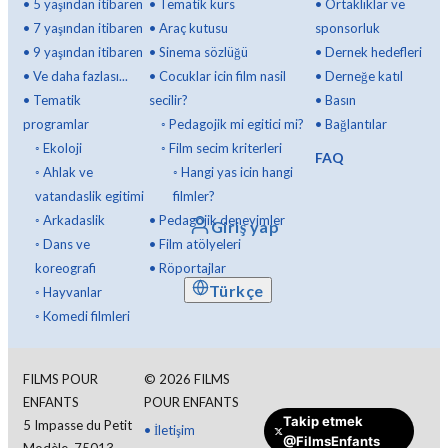
•
5 yaşından itibaren
•
Tematik kurs
•
Ortaklıklar ve
•
7 yaşından itibaren
•
Araç kutusu
sponsorluk
•
9 yaşından itibaren
•
Sinema sözlüğü
•
Dernek hedefleri
•
Ve daha fazlası...
•
Cocuklar icin film nasil
•
Derneğe katıl
•
Tematik
secilir?
•
Basın
programlar
◦
Pedagojik mi egitici mi?
•
Bağlantılar
◦
Ekoloji
◦
Film secim kriterleri
FAQ
◦
Ahlak ve
◦
Hangi yas icin hangi
vatandaslik egitimi
filmler?
◦
Arkadaslik
•
Pedagojik deneyimler
Giriş yap
◦
Dans ve
•
Film atölyeleri
koreografi
•
Röportajlar
Türkçe
◦
Hayvanlar
◦
Komedi filmleri
FILMS POUR
©
2026
FILMS
ENFANTS
POUR ENFANTS
Takip etmek
5 Impasse du Petit
•
İletişim
@FilmsEnfants