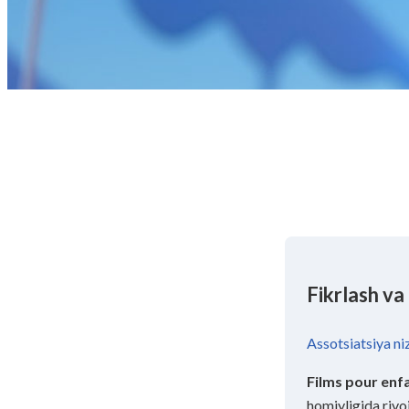
Fikrlash va
Assotsiatsiya ni
Films pour enf
homiyligida rivo