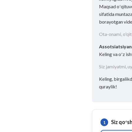
Maqsad oʻqituvch
sifatida muntaza
borayotgan vide
Ota-onami, o'qit
Assotsiatsiyan
Keling va oʻz ish
Siz jamiyatmi, 
Keling, birgalikd
quraylik!
Siz qoʻs
1