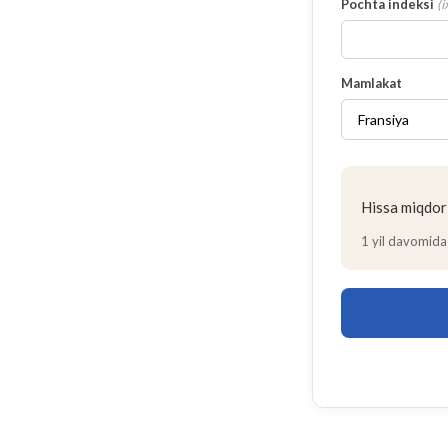
Pochta indeksi
(
i
Mamlakat
Hissa miqdor
1 yil davomida 