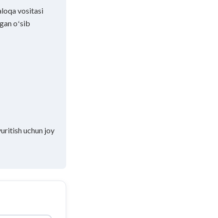
aloqa vositasi
igan oʻsib
yuritish uchun joy