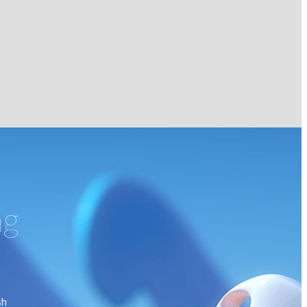
ng
sh