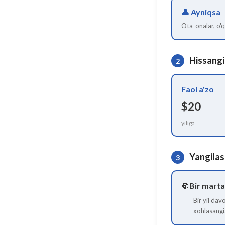
👤
Ayniqsa
Ota-onalar, o'qi
Hissangi
2
Faol a'zo
$20
yiliga
Yangila
3
🔘
Bir martali
Bir yil dav
xohlasangi