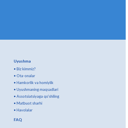
Uyushma
•
Biz kimmiz?
•
Ota-onalar
•
Hamkorlik va homiylik
•
Uyushmaning maqsadlari
•
Assotsiatsiyaga qo'shiling
•
Matbuot sharhi
•
Havolalar
FAQ