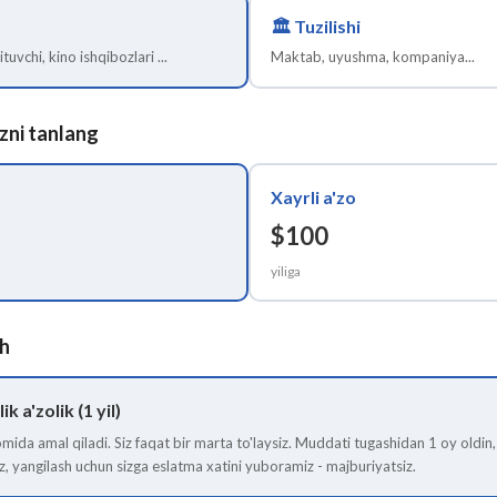
🏛️
Tuzilishi
tuvchi, kino ishqibozlari ...
Maktab, uyushma, kompaniya...
zni tanlang
Xayrli a'zo
$100
yiliga
sh
k a'zolik (1 yil)
omida amal qiladi. Siz faqat bir marta to'laysiz. Muddati tugashidan 1 oy oldin,
z, yangilash uchun sizga eslatma xatini yuboramiz - majburiyatsiz.