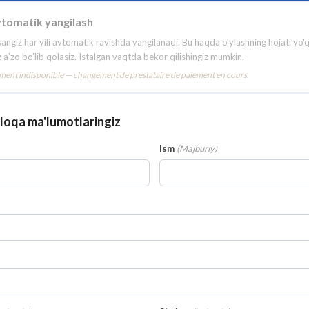
avtomatik yangilash
sangiz har yili avtomatik ravishda yangilanadi. Bu haqda o'ylashning hojati yo'q 
iz a'zo bo'lib qolasiz. Istalgan vaqtda bekor qilishingiz mumkin.
ent indisponible — changement de prestataire de paiement en cours.
aloqa ma'lumotlaringiz
Ism
(
Majburiy
)