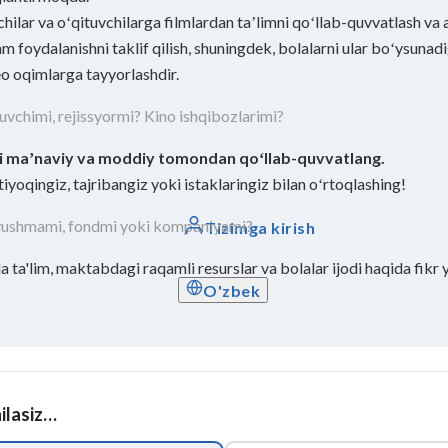
ilar va oʻqituvchilarga filmlardan taʼlimni qoʻllab-quvvatlash va 
m foydalanishni taklif qilish, shuningdek, bolalarni ular boʻysunad
o oqimlarga tayyorlashdir.
uvchimi, rejissyormi? Kino ishqibozlarimi?
i maʼnaviy va moddiy tomondan qoʻllab-quvvatlang.
tiyoqingiz, tajribangiz yoki istaklaringiz bilan oʻrtoqlashing!
uyushmami, fondmi yoki kompaniyami?
Tizimga kirish
a ta'lim, maktabdagi raqamli resurslar va bolalar ijodi haqida fikr 
O'zbek
hilasiz…