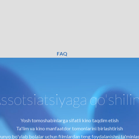
FAQ
ssotsiatsiyaga qo'shili
Yosh tomoshabinlarga sifatli kino taqdim etish
Ta'lim va kino manfaatdor tomonlarini birlashtirish
unyo bo'ylab bolalar uchun filmlardan teng foydalanishni ta'minla