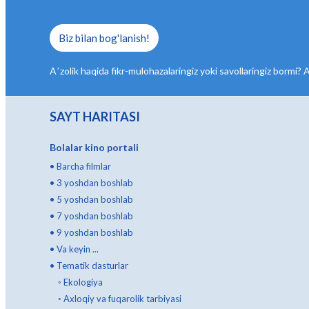
Biz bilan bog'lanish!
Aʼzolik haqida fikr-mulohazalaringiz yoki savollaringiz bormi? A
SAYT HARITASI
Bolalar kino portali
•
Barcha filmlar
•
3 yoshdan boshlab
•
5 yoshdan boshlab
•
7 yoshdan boshlab
•
9 yoshdan boshlab
•
Va keyin ...
•
Tematik dasturlar
◦
Ekologiya
◦
Axloqiy va fuqarolik tarbiyasi