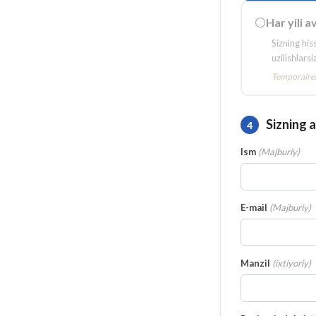
⚪
Har yili 
Sizning his
uzilishlars
Temporairem
Sizning 
4
Ism
(
Majburiy
)
E-mail
(
Majburiy
)
Manzil
(
ixtiyoriy
)