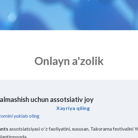
Onlayn a'zolik
 almashish uchun assotsiativ joy
Xayriya qiling
zomini yuklab oling
ants
assotsiatsiyasi oʻz faoliyatini, xususan, Takorama festivalin
jlantirmoqda.