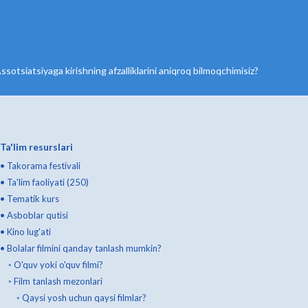
ssotsiatsiyaga kirishning afzalliklarini aniqroq bilmoqchimisiz?
Ta'lim resurslari
•
Takorama festivali
•
Ta'lim faoliyati (250)
•
Tematik kurs
•
Asboblar qutisi
•
Kino lug'ati
•
Bolalar filmini qanday tanlash mumkin?
◦
O'quv yoki o'quv filmi?
◦
Film tanlash mezonlari
◦
Qaysi yosh uchun qaysi filmlar?