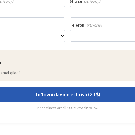
xtiyoriy
)
Shahar
(
ixtiyoriy
)
Telefon
(
ixtiyoriy
)
i
amal qiladi.
Toʻlovni davom ettirish (20 $)
Kredit karta orqali 100% xavfsiz to'lov.