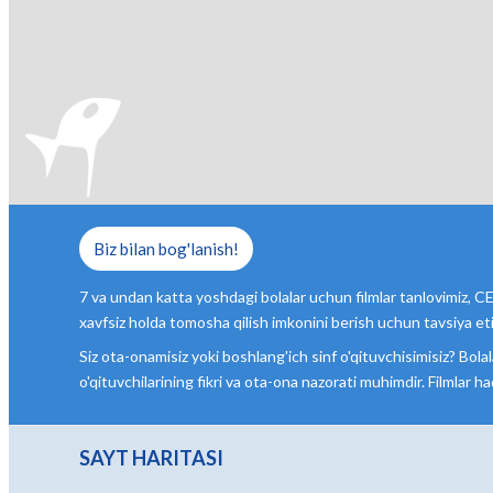
Biz bilan bog'lanish!
7 va undan katta yoshdagi bolalar uchun filmlar tanlovimiz, CE1
xavfsiz holda tomosha qilish imkonini berish uchun tavsiya eti
Siz ota-onamisiz yoki boshlang'ich sinf o'qituvchisimisiz? Bola
o'qituvchilarining fikri va ota-ona nazorati muhimdir. Filmlar ha
SAYT HARITASI