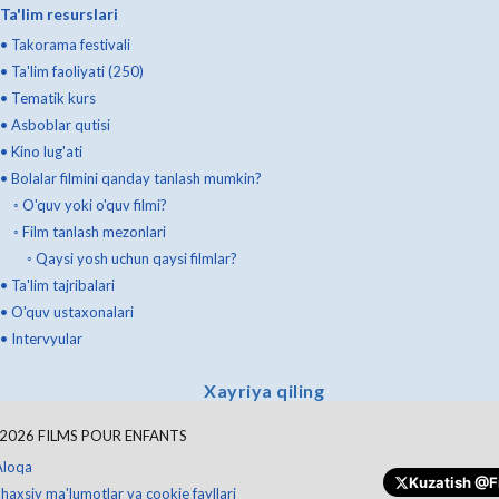
Ta'lim resurslari
•
Takorama festivali
•
Ta'lim faoliyati (250)
•
Tematik kurs
•
Asboblar qutisi
•
Kino lug'ati
•
Bolalar filmini qanday tanlash mumkin?
◦
O'quv yoki o'quv filmi?
◦
Film tanlash mezonlari
◦
Qaysi yosh uchun qaysi filmlar?
•
Ta'lim tajribalari
•
O'quv ustaxonalari
•
Intervyular
Xayriya qiling
2026
FILMS POUR ENFANTS
Aloqa
Kuzatish
@Fi
haxsiy ma'lumotlar va cookie fayllari