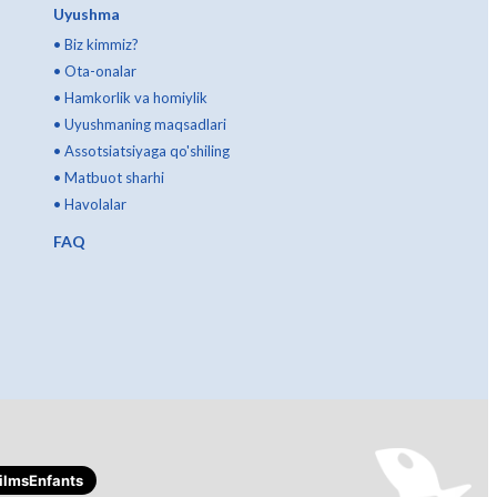
Uyushma
•
Biz kimmiz?
•
Ota-onalar
•
Hamkorlik va homiylik
•
Uyushmaning maqsadlari
•
Assotsiatsiyaga qo'shiling
•
Matbuot sharhi
•
Havolalar
FAQ
lmsEnfants