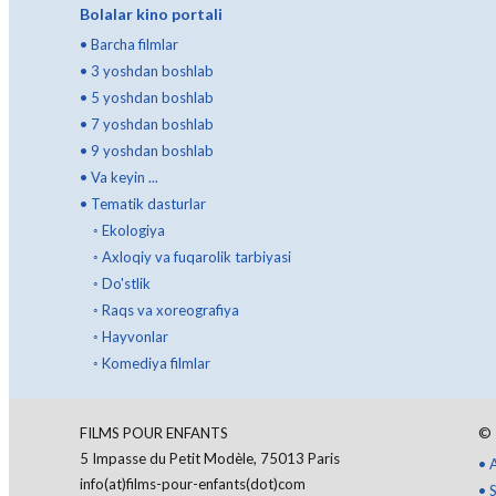
Bolalar kino portali
•
Barcha filmlar
•
3 yoshdan boshlab
•
5 yoshdan boshlab
•
7 yoshdan boshlab
•
9 yoshdan boshlab
•
Va keyin ...
•
Tematik dasturlar
◦
Ekologiya
◦
Axloqiy va fuqarolik tarbiyasi
◦
Do'stlik
◦
Raqs va xoreografiya
◦
Hayvonlar
◦
Komediya filmlar
FILMS POUR ENFANTS
©
5 Impasse du Petit Modèle, 75013 Paris
•
info(at)films-pour-enfants(dot)com
•
S