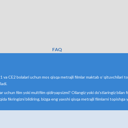
FAQ
 va CE2 bolalari uchun mos qisqa metrajli filmlar maktab oʻqituvchilari tom
ladi.
lar uchun film yoki multfilm qidiryapsizmi? Oilangiz yoki do'stlaringiz bila
qida fikringizni bildiring, bizga eng yaxshi qisqa metrajli filmlarni topishg