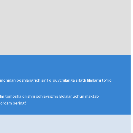
onidan boshlangʻich sinf oʻquvchilariga sifatli filmlarni toʻliq
n film tomosha qilishni xohlaysizmi? Bolalar uchun maktab
a yordam bering!