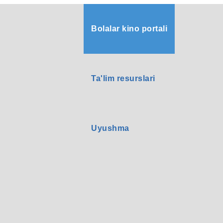
Bolalar kino portali
Ta'lim resurslari
Uyushma