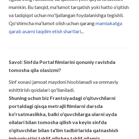
mumkin. Bu tanqid, ma'lumot tarqatish yoki hatto o'qitish
va tadqiqot uchun mo'ljallangan foydalanishga tegishli.
Qo'shimcha ma'lumot olish uchun qarang
mamlakatga
qarab asarni taqdim etish shartlari
...
Savol: Sinfda Portal filmlarini qonuniy ravishda
tomosha qila olasizmi?
Sinf xonasi jamoat maydoni hisoblanadi va ommaviy
eshittirish qoidalari qo'llaniladi.
Shuning uchun biz Frantsiyadagi o'qituvchilarni
portaldagi qisqa metrajli filmlarni darsda
ko'rsatmaslikka, balki o'quvchilarga ularni uyda
oilalari bilan tomosha qilish va keyin sinfda
o'qituvchilar bilan ta'lim tadbirlarida qatnashish
imkoniyatini taklif qilishga taklif qilamiz.