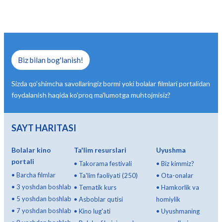
Biz bilan bog'lanish!
Sizda qo'shimcha savollaringiz bormi yoki bolalar filmlari portalidan
foydalanish haqida ko'proq ma'lumotga muhtojmisiz?
SAYT HARITASI
Bolalar kino
Ta'lim resurslari
Uyushma
portali
•
Takorama festivali
•
Biz kimmiz?
•
Barcha filmlar
•
Ta'lim faoliyati (250)
•
Ota-onalar
•
3 yoshdan boshlab
•
Tematik kurs
•
Hamkorlik va
•
5 yoshdan boshlab
•
Asboblar qutisi
homiylik
•
7 yoshdan boshlab
•
Kino lug'ati
•
Uyushmaning