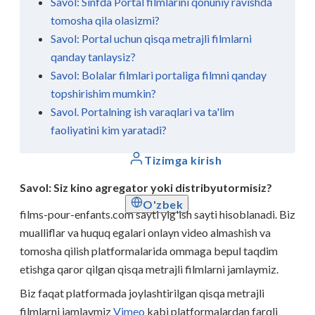
Savol: Sinfda Portal filmlarini qonuniy ravishda
tomosha qila olasizmi?
Savol: Portal uchun qisqa metrajli filmlarni
qanday tanlaysiz?
Savol: Bolalar filmlari portaliga filmni qanday
topshirishim mumkin?
Savol. Portalning ish varaqlari va ta'lim
faoliyatini kim yaratadi?
Tizimga kirish
Savol: Siz kino agregator yoki distribyutormisiz?
O'zbek
films-pour-enfants.com sayti yig'ish sayti hisoblanadi. Biz
mualliflar va huquq egalari onlayn video almashish va
tomosha qilish platformalarida ommaga bepul taqdim
etishga qaror qilgan qisqa metrajli filmlarni jamlaymiz.
Biz faqat platformada joylashtirilgan qisqa metrajli
filmlarni jamlaymiz
Vimeo
kabi platformalardan farqli