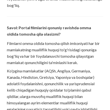
bog'liq.
Savol: Portal filmlarini qonuniy ravishda omma
oldida tomosha qila olasizmi?
Filmlarni omma oldida tomosha qilish imkoniyati har bir
mamlakatning mualliflik huquqi to'g'risidagi qonuniga
bog'liq va har bir foydalanuvchi tomosha qilayotgan
mamlakat qonunchiligini ta'minlashi kerak.
Ko'pgina mamlakatlar (AQSh, Angliya, Germaniya,
Kanada, Hindiston, Gretsiya, Yaponiya va boshqalar)
adolatli foydalanishni, qonunchilik va yurisprudensial
kelib chiqadigan huquqiy qoidalar to'plamini qabul
qildilar, ularga muvofiq mualliflik huquqi bilan
himoyalangan ayrim elementlar mualliflik huquqi
egalarining ruxsatisiz tarqatilishi yoki qayta ishlatilishi