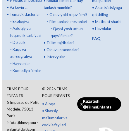
•
9 yoshdan boshlab
•
Bolalar filmini qanday
maqsadlari
•
Va keyin ...
tanlash mumkin?
•
Assotsiatsiyaga
•
Tematik dasturlar
◦
O'quv yoki o'quv filmi?
qo'shiling
◦
Ekologiya
◦
Film tanlash mezonlari
•
Matbuot sharhi
◦
Axloqiy va
◦
Qaysi yosh uchun
•
Havolalar
fuqarolik tarbiyasi
qaysi filmlar?
FAQ
◦
Do'stlik
•
Ta'lim tajribalari
◦
Raqs va
•
O'quv ustaxonalari
xoreografiya
•
Intervyular
◦
Hayvonlar
◦
Komediya filmlar
FILMS POUR
©
2026
FILMS
ENFANTS
POUR ENFANTS
Kuzatish
5 Impasse du Petit
•
Aloqa
@FilmsEnfants
Modèle, 75013
•
Shaxsiy
Paris
ma'lumotlar va
info(at)films-pour-
cookie fayllari
enfants(dot)com