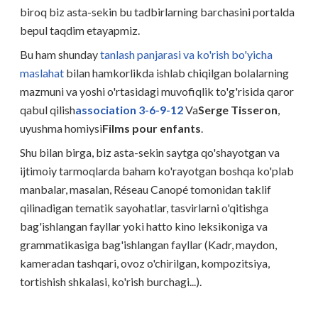
biroq biz asta-sekin bu tadbirlarning barchasini portalda
bepul taqdim etayapmiz.
Bu ham shunday
tanlash panjarasi va ko'rish bo'yicha
maslahat
bilan hamkorlikda ishlab chiqilgan bolalarning
mazmuni va yoshi o'rtasidagi muvofiqlik to'g'risida qaror
qabul qilish
association 3-6-9-12
Va
Serge Tisseron
,
uyushma homiysi
Films pour enfants
.
Shu bilan birga, biz asta-sekin saytga qo'shayotgan va
ijtimoiy tarmoqlarda baham ko'rayotgan boshqa ko'plab
manbalar, masalan, Réseau Canopé tomonidan taklif
qilinadigan tematik sayohatlar, tasvirlarni o'qitishga
bag'ishlangan fayllar yoki hatto kino leksikoniga va
grammatikasiga bag'ishlangan fayllar (Kadr, maydon,
kameradan tashqari, ovoz o'chirilgan, kompozitsiya,
tortishish shkalasi, ko'rish burchagi...).