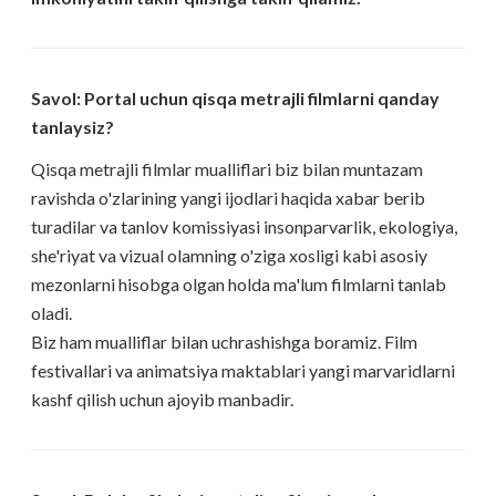
Savol: Portal uchun qisqa metrajli filmlarni qanday
tanlaysiz?
Qisqa metrajli filmlar mualliflari biz bilan muntazam
ravishda o'zlarining yangi ijodlari haqida xabar berib
turadilar va tanlov komissiyasi insonparvarlik, ekologiya,
she'riyat va vizual olamning o'ziga xosligi kabi asosiy
mezonlarni hisobga olgan holda ma'lum filmlarni tanlab
oladi.
Biz ham mualliflar bilan uchrashishga boramiz. Film
festivallari va animatsiya maktablari yangi marvaridlarni
kashf qilish uchun ajoyib manbadir.