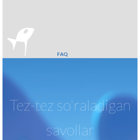
FAQ
Tez-tez so'raladigan
savollar