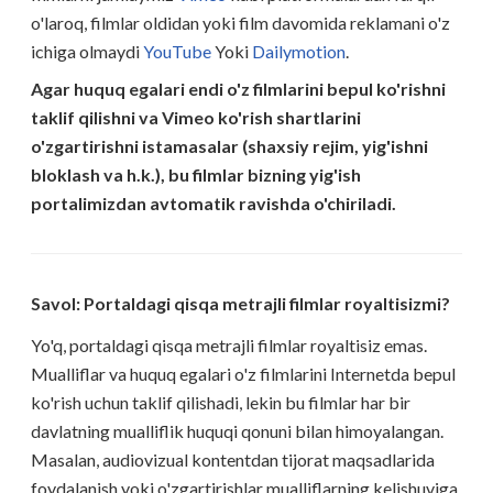
o'laroq, filmlar oldidan yoki film davomida reklamani o'z
ichiga olmaydi
YouTube
Yoki
Dailymotion
.
Agar huquq egalari endi o'z filmlarini bepul ko'rishni
taklif qilishni va Vimeo ko'rish shartlarini
o'zgartirishni istamasalar (shaxsiy rejim, yig'ishni
bloklash va h.k.), bu filmlar bizning yig'ish
portalimizdan avtomatik ravishda o'chiriladi.
Savol: Portaldagi qisqa metrajli filmlar royaltisizmi?
Yo'q, portaldagi qisqa metrajli filmlar royaltisiz emas.
Mualliflar va huquq egalari o'z filmlarini Internetda bepul
ko'rish uchun taklif qilishadi, lekin bu filmlar har bir
davlatning mualliflik huquqi qonuni bilan himoyalangan.
Masalan, audiovizual kontentdan tijorat maqsadlarida
foydalanish yoki o'zgartirishlar mualliflarning kelishuviga