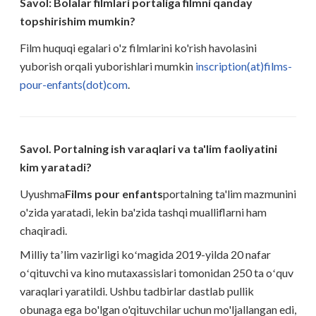
Savol: Bolalar filmlari portaliga filmni qanday
topshirishim mumkin?
Film huquqi egalari o'z filmlarini ko'rish havolasini
yuborish orqali yuborishlari mumkin
inscription(at)films-
pour-enfants(dot)com
.
Savol. Portalning ish varaqlari va ta'lim faoliyatini
kim yaratadi?
Uyushma
Films pour enfants
portalning ta'lim mazmunini
o'zida yaratadi, lekin ba'zida tashqi mualliflarni ham
chaqiradi.
Milliy taʼlim vazirligi koʻmagida 2019-yilda 20 nafar
oʻqituvchi va kino mutaxassislari tomonidan 250 ta oʻquv
varaqlari yaratildi. Ushbu tadbirlar dastlab pullik
obunaga ega bo'lgan o'qituvchilar uchun mo'ljallangan edi,