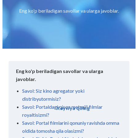
Eng ko'p beriladigan savollar va ularga javoblar.
Eng ko'p beriladigan savollar va ularga
javoblar.
Savol: Siz kino agregator yoki
distribyutormisiz?
Savol: Portaldagi qisqa metrajli filmlar
Xayriya qiling
royaltisizmi?
Savol: Portal filmlarini qonuniy ravishda omma
oldida tomosha qila olasizmi?