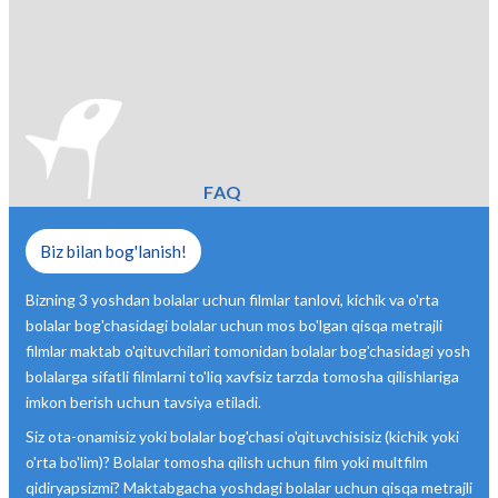
FAQ
Biz bilan bog'lanish!
Bizning 3 yoshdan bolalar uchun filmlar tanlovi, kichik va o'rta
bolalar bog'chasidagi bolalar uchun mos bo'lgan qisqa metrajli
filmlar maktab o'qituvchilari tomonidan bolalar bog'chasidagi yosh
bolalarga sifatli filmlarni to'liq xavfsiz tarzda tomosha qilishlariga
imkon berish uchun tavsiya etiladi.
Siz ota-onamisiz yoki bolalar bog'chasi o'qituvchisisiz (kichik yoki
o'rta bo'lim)? Bolalar tomosha qilish uchun film yoki multfilm
qidiryapsizmi? Maktabgacha yoshdagi bolalar uchun qisqa metrajli