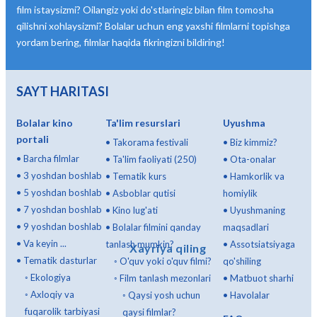
film istaysizmi? Oilangiz yoki do'stlaringiz bilan film tomosha
qilishni xohlaysizmi? Bolalar uchun eng yaxshi filmlarni topishga
yordam bering, filmlar haqida fikringizni bildiring!
SAYT HARITASI
Bolalar kino
Ta'lim resurslari
Uyushma
portali
•
Takorama festivali
•
Biz kimmiz?
•
Barcha filmlar
•
Ta'lim faoliyati (250)
•
Ota-onalar
•
3 yoshdan boshlab
•
Tematik kurs
•
Hamkorlik va
•
5 yoshdan boshlab
•
Asboblar qutisi
homiylik
•
7 yoshdan boshlab
•
Kino lug'ati
•
Uyushmaning
•
9 yoshdan boshlab
•
Bolalar filmini qanday
maqsadlari
•
Va keyin ...
tanlash mumkin?
•
Assotsiatsiyaga
Xayriya qiling
•
Tematik dasturlar
◦
O'quv yoki o'quv filmi?
qo'shiling
◦
Ekologiya
◦
Film tanlash mezonlari
•
Matbuot sharhi
◦
Axloqiy va
◦
Qaysi yosh uchun
•
Havolalar
fuqarolik tarbiyasi
qaysi filmlar?