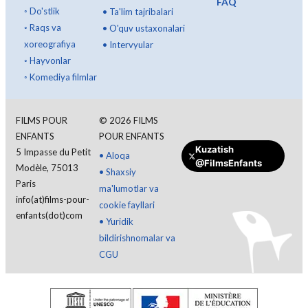
FAQ
◦
Do'stlik
•
Ta'lim tajribalari
◦
Raqs va
•
O'quv ustaxonalari
xoreografiya
•
Intervyular
◦
Hayvonlar
◦
Komediya filmlar
FILMS POUR
©
2026
FILMS
ENFANTS
POUR ENFANTS
Kuzatish
5 Impasse du Petit
Tizimga kirish
•
Aloqa
@FilmsEnfants
Modèle, 75013
•
Shaxsiy
Paris
ma'lumotlar va
O'zbek
info(at)films-pour-
cookie fayllari
enfants(dot)com
•
Yuridik
bildirishnomalar va
CGU