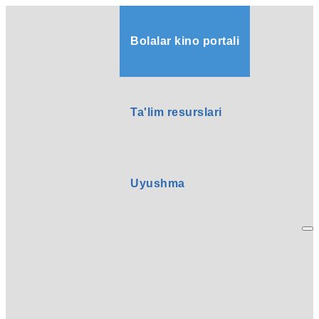
Bolalar kino portali
Ta'lim resurslari
Uyushma