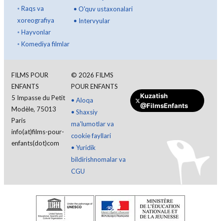
◦
Raqs va
•
O'quv ustaxonalari
xoreografiya
•
Intervyular
◦
Hayvonlar
◦
Komediya filmlar
FILMS POUR
©
2026
FILMS
ENFANTS
POUR ENFANTS
Kuzatish
5 Impasse du Petit
•
Aloqa
@FilmsEnfants
Modèle, 75013
Tizimga kirish
•
Shaxsiy
Paris
ma'lumotlar va
info(at)films-pour-
cookie fayllari
O'zbek
enfants(dot)com
•
Yuridik
bildirishnomalar va
CGU