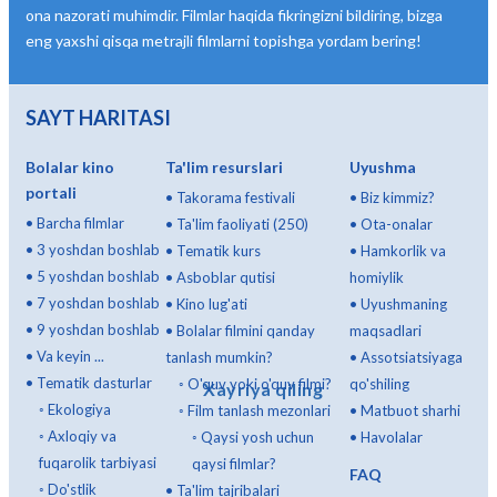
ona nazorati muhimdir. Filmlar haqida fikringizni bildiring, bizga
eng yaxshi qisqa metrajli filmlarni topishga yordam bering!
SAYT HARITASI
Bolalar kino
Ta'lim resurslari
Uyushma
portali
•
Takorama festivali
•
Biz kimmiz?
•
Barcha filmlar
•
Ta'lim faoliyati (250)
•
Ota-onalar
•
3 yoshdan boshlab
•
Tematik kurs
•
Hamkorlik va
•
5 yoshdan boshlab
•
Asboblar qutisi
homiylik
•
7 yoshdan boshlab
•
Kino lug'ati
•
Uyushmaning
•
9 yoshdan boshlab
•
Bolalar filmini qanday
maqsadlari
•
Va keyin ...
tanlash mumkin?
•
Assotsiatsiyaga
•
Tematik dasturlar
◦
O'quv yoki o'quv filmi?
qo'shiling
Xayriya qiling
◦
Ekologiya
◦
Film tanlash mezonlari
•
Matbuot sharhi
◦
Axloqiy va
◦
Qaysi yosh uchun
•
Havolalar
fuqarolik tarbiyasi
qaysi filmlar?
FAQ
◦
Do'stlik
•
Ta'lim tajribalari