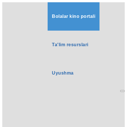
Bolalar kino portali
Ta'lim resurslari
Uyushma