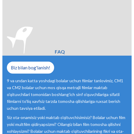
FAQ
Biz bilan bog'lanish!
9 va undan katta yoshdagi bolalar uchun filmlar tanlovimiz, CM1
va CM2 bolalar uchun mos qisqa metrajli filmlar maktab
o'qituvchilari tomonidan boshlang'ich sinf o'quvchilariga sifatli
filmlarni to'liq xavfsiz tarzda tomosha qilishlariga ruxsat berish
uchun tavsiya etiladi.
Siz ota-onamisiz yoki maktab o'qituvchisimisiz? Bolalar uchun film
yoki multfilm qidiryapsizmi? Oilangiz bilan film tomosha qilishni
xohlaysizmi? Bolalar uchun maktab o'qituvchilarining fikri va ota-