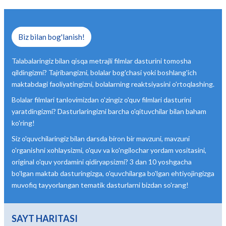
Biz bilan bog'lanish!
Talabalaringiz bilan qisqa metrajli filmlar dasturini tomosha
qildingizmi? Tajribangizni, bolalar bog'chasi yoki boshlang'ich
maktabdagi faoliyatingizni, bolalarning reaktsiyasini o'rtoqlashing.
Bolalar filmlari tanlovimizdan o'zingiz o'quv filmlari dasturini
yaratdingizmi? Dasturlaringizni barcha o'qituvchilar bilan baham
ko'ring!
Siz o'quvchilaringiz bilan darsda biron bir mavzuni, mavzuni
o'rganishni xohlaysizmi, o'quv va ko'ngilochar yordam vositasini,
original o'quv yordamini qidiryapsizmi? 3 dan 10 yoshgacha
bo'lgan maktab dasturingizga, o'quvchilarga bo'lgan ehtiyojingizga
muvofiq tayyorlangan tematik dasturlarni bizdan so'rang!
SAYT HARITASI