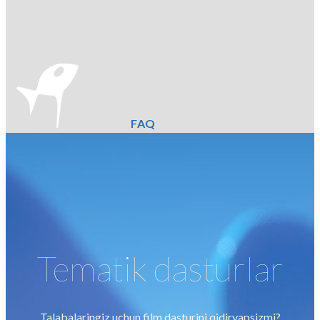
FAQ
Tematik dasturlar
Talabalaringiz uchun film dasturini qidiryapsizmi?