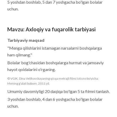
5 yoshdan boshlab, 5 dan 7 yoshgacha bo'lgan bolalar
uchun.
Mavzu
:
Axloqiy va fuqarolik tarbiyasi
Tarbiyaviy maqsad
"Menga qilishlarini istamagan narsalarni boshqalarga
ham qilmang."
Bolalar bog'chasidan boshqalarga hurmat va jamoaviy
hayot qoidalarini o'rganing.
© VGIK. Dina Velikovskayaning qisqa metrajli filmi istisno bo'yicha:
Mening g'alati bobom, 2011 yil.
Umumiy davomiyligi 20 daqiqa bo'lgan 5 ta filmni tanlash.
3 yoshdan boshlab, 4 dan 6 yoshgacha bo'lgan bolalar
uchun.