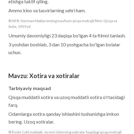
etishga taklif qiling.
Ammo kino va tasvirlarning sehri ham.
© NFB. Norman Maklarenning mavhum qisqa metrajli filmi: Qisqa va
Suite, 1959 yil.
Umumiy davomiyligi 23 daqiqa bo'lgan 4 ta filmni tanlash.
3 yoshdan boshlab, 3 dan 10 yoshgacha bo'lgan bolalar
uchun.
Mavzu
:
Xotira va xotiralar
Tarbiyaviy maqsad
Qisqa muddatli xotira va uzoq muddatli xotira o'rtasidagi
farq.
Odamlarga xotira qanday ishlashini tushunishga imkon
bering. Uzoq xotiralar.
© Émile Cohl maktabi. Jeremi Giterning xotiralar haqidagi qisqa metrajli