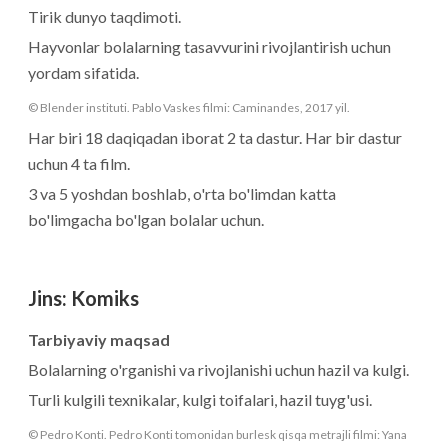
Tirik dunyo taqdimoti.
Hayvonlar bolalarning tasavvurini rivojlantirish uchun
yordam sifatida.
© Blender instituti. Pablo Vaskes filmi: Caminandes, 2017 yil.
Har biri 18 daqiqadan iborat 2 ta dastur. Har bir dastur
uchun 4 ta film.
3 va 5 yoshdan boshlab, o'rta bo'limdan katta
bo'limgacha bo'lgan bolalar uchun.
Jins
:
Komiks
Tarbiyaviy maqsad
Bolalarning o'rganishi va rivojlanishi uchun hazil va kulgi.
Turli kulgili texnikalar, kulgi toifalari, hazil tuyg'usi.
© Pedro Konti. Pedro Konti tomonidan burlesk qisqa metrajli filmi: Yana