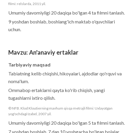
filmi: relslarda, 2011 yil.
Umumiy davomiyligi 20 daqiqa bo'lgan 4 ta filmni tanlash.
9 yoshdan boshlab, boshlang'ich maktab o'quvchilari
uchun.
Mavzu
:
An'anaviy ertaklar
Tarbiyaviy maqsad
Tabiatning kelib chiqishi, hikoyalari, ajdodlar qo'rquvi va
noma'lum.
Ommabop ertaklarni qayta ko'rib chiqish, yangi
tugashlarni ixtiro qilish.
© NFB. Klod Kloutierning mavhum qisqa metrajli filmi: Uxlayotgan
yog'ochdagi Izabel, 2007 yil.
Umumiy davomiyligi 20 daqiqa bo'lgan 5 ta filmni tanlash.
7 yoshdan boshlab, 7 dan 10 yoshgacha bo'lgan bolalar