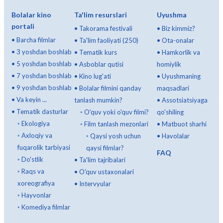
Bolalar kino
Ta'lim resurslari
Uyushma
portali
•
Takorama festivali
•
Biz kimmiz?
•
Barcha filmlar
•
Ta'lim faoliyati (250)
•
Ota-onalar
•
3 yoshdan boshlab
•
Tematik kurs
•
Hamkorlik va
•
5 yoshdan boshlab
•
Asboblar qutisi
homiylik
•
7 yoshdan boshlab
•
Kino lug'ati
•
Uyushmaning
•
9 yoshdan boshlab
•
Bolalar filmini qanday
maqsadlari
•
Va keyin ...
tanlash mumkin?
•
Assotsiatsiyaga
•
Tematik dasturlar
◦
O'quv yoki o'quv filmi?
qo'shiling
◦
Ekologiya
◦
Film tanlash mezonlari
•
Matbuot sharhi
◦
Axloqiy va
◦
Qaysi yosh uchun
•
Havolalar
fuqarolik tarbiyasi
qaysi filmlar?
FAQ
◦
Do'stlik
•
Ta'lim tajribalari
◦
Raqs va
•
O'quv ustaxonalari
xoreografiya
•
Intervyular
◦
Hayvonlar
◦
Komediya filmlar