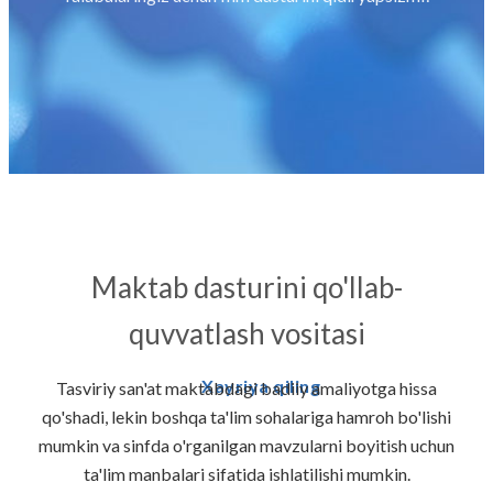
Maktab dasturini qo'llab-
quvvatlash vositasi
Xayriya qiling
Tasviriy san'at maktabdagi badiiy amaliyotga hissa
qo'shadi, lekin boshqa ta'lim sohalariga hamroh bo'lishi
mumkin va sinfda o'rganilgan mavzularni boyitish uchun
ta'lim manbalari sifatida ishlatilishi mumkin.