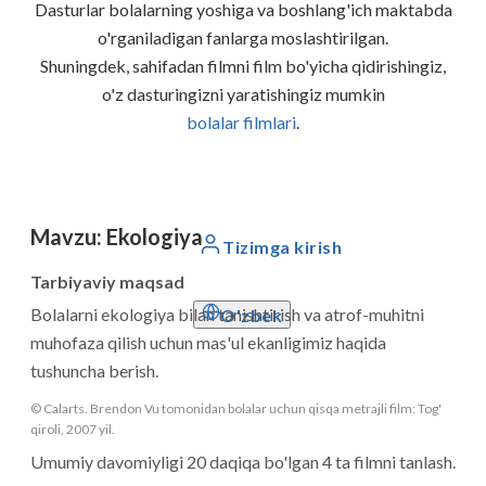
Dasturlar bolalarning yoshiga va boshlang'ich maktabda
o'rganiladigan fanlarga moslashtirilgan.
Shuningdek, sahifadan filmni film bo'yicha qidirishingiz,
o'z dasturingizni yaratishingiz mumkin
bolalar filmlari
.
Mavzu
:
Ekologiya
Tizimga kirish
Tarbiyaviy maqsad
Bolalarni ekologiya bilan tanishtirish va atrof-muhitni
O'zbek
muhofaza qilish uchun mas'ul ekanligimiz haqida
tushuncha berish.
© Calarts. Brendon Vu tomonidan bolalar uchun qisqa metrajli film: Tog'
qiroli, 2007 yil.
Umumiy davomiyligi 20 daqiqa bo'lgan 4 ta filmni tanlash.