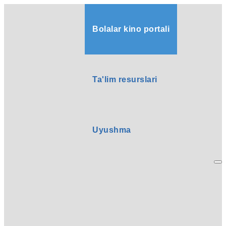
Bolalar kino portali
Ta'lim resurslari
Uyushma