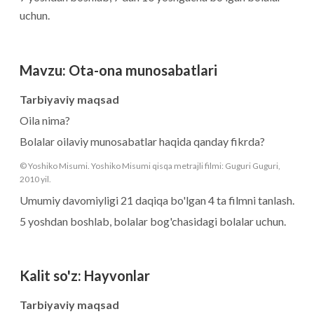
uchun.
Mavzu
:
Ota-ona munosabatlari
Tarbiyaviy maqsad
Oila nima?
Bolalar oilaviy munosabatlar haqida qanday fikrda?
© Yoshiko Misumi. Yoshiko Misumi qisqa metrajli filmi: Guguri Guguri,
2010 yil.
Umumiy davomiyligi 21 daqiqa bo'lgan 4 ta filmni tanlash.
5 yoshdan boshlab, bolalar bog'chasidagi bolalar uchun.
Kalit so'z
:
Hayvonlar
Tarbiyaviy maqsad