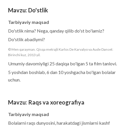
Mavzu
:
Do'stlik
Tarbiyaviy maqsad
Do'stlik nima? Nega, qanday qilib do'st bo'lamiz?
Do'stlik abadiymi?
© Men qarayman. Qisqa metrajli Karlos De Karvalyo va Aude Danset:
Birinchi kuz, 2013 yil.
Umumiy davomiyligi 25 daqiqa bo'lgan 5 ta film tanlovi.
5 yoshdan boshlab, 6 dan 10 yoshgacha bo'lgan bolalar
uchun.
Mavzu
:
Raqs va xoreografiya
Tarbiyaviy maqsad
Bolalarni raqs dunyosini, harakatdagi jismlarni kashf