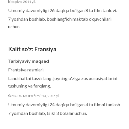
bitta pivo, 2011 yil.
Umumiy davomiyligi 26 daqiqa bo'lgan 8 ta film tanlovi.
7 yoshdan boshlab, boshlang'ich maktab o'quvchilari
uchun.
Kalit so'z
:
Fransiya
Tarbiyaviy maqsad
Frantsiya rasmlari.
Landshaftni tasvirlang, joyning o'ziga xos xususiyatlarini
tushuning va farqlang.
© MOPA. MOPA filmi: 14, 2015 yil.
Umumiy davomiyligi 24 daqiqa bo'lgan 4 ta filmni tanlash.
7 yoshdan boshlab, tsikl 3 bolalar uchun.