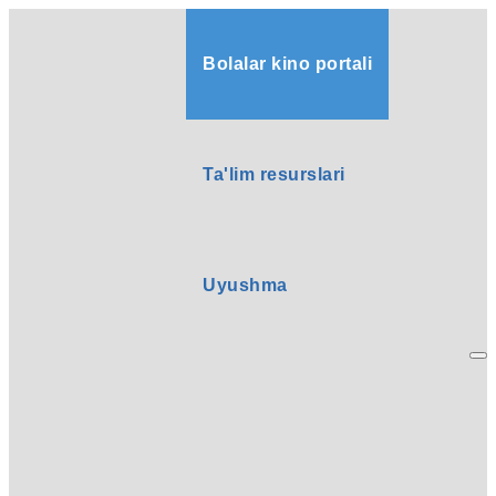
Bolalar kino portali
Ta'lim resurslari
Uyushma