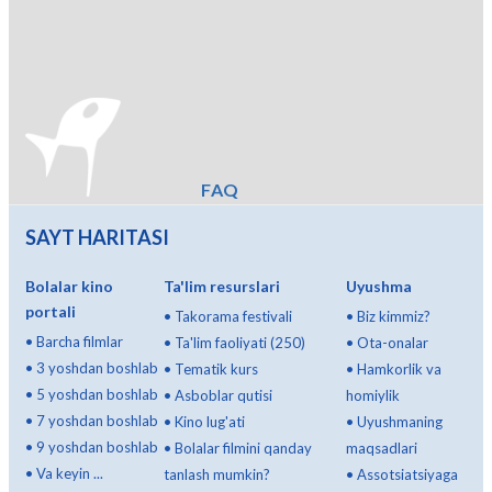
FAQ
SAYT HARITASI
Bolalar kino
Ta'lim resurslari
Uyushma
portali
•
Takorama festivali
•
Biz kimmiz?
•
Barcha filmlar
•
Ta'lim faoliyati (250)
•
Ota-onalar
•
3 yoshdan boshlab
•
Tematik kurs
•
Hamkorlik va
•
5 yoshdan boshlab
•
Asboblar qutisi
homiylik
•
7 yoshdan boshlab
•
Kino lug'ati
•
Uyushmaning
•
9 yoshdan boshlab
•
Bolalar filmini qanday
maqsadlari
•
Va keyin ...
tanlash mumkin?
•
Assotsiatsiyaga