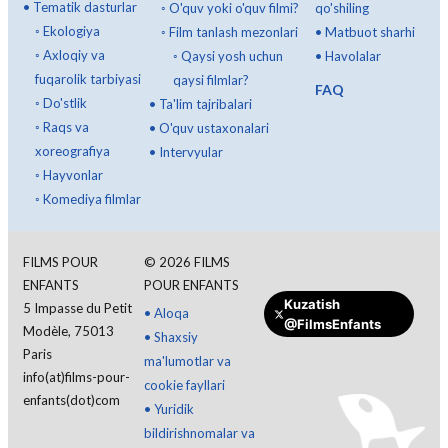
•
Tematik dasturlar
◦
O'quv yoki o'quv filmi?
qo'shiling
◦
Ekologiya
◦
Film tanlash mezonlari
•
Matbuot sharhi
◦
Axloqiy va
◦
Qaysi yosh uchun
•
Havolalar
fuqarolik tarbiyasi
qaysi filmlar?
FAQ
◦
Do'stlik
•
Ta'lim tajribalari
◦
Raqs va
•
O'quv ustaxonalari
xoreografiya
•
Intervyular
◦
Hayvonlar
◦
Komediya filmlar
FILMS POUR
©
2026
FILMS
ENFANTS
POUR ENFANTS
Kuzatish
5 Impasse du Petit
•
Aloqa
@FilmsEnfants
Modèle, 75013
•
Shaxsiy
Xayriya qiling
Paris
ma'lumotlar va
info(at)films-pour-
cookie fayllari
enfants(dot)com
•
Yuridik
bildirishnomalar va