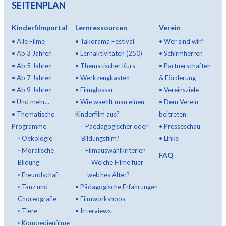
SEITENPLAN
Kinderfilmportal
Lernressourcen
Verein
•
Alle Filme
•
Takorama Festival
•
Wer sind wir?
•
Ab 3 Jahren
•
Lernaktivitäten (250)
•
Schirmherren
•
Ab 5 Jahren
•
Thematischer Kurs
•
Partnerschaften
•
Ab 7 Jahren
•
Werkzeugkasten
& Förderung
•
Ab 9 Jahren
•
Filmglossar
•
Vereinsziele
•
Und mehr...
•
Wie waehlt man einen
•
Dem Verein
•
Thematische
Kinderfilm aus?
beitreten
Programme
◦
Paedagogischer oder
•
Presseschau
◦
Oekologie
Bildungsfilm?
•
Links
◦
Moralische
◦
Filmauswahlkriterien
FAQ
Bildung
◦
Welche Filme fuer
◦
Freundschaft
welches Alter?
◦
Tanz und
•
Pädagogische Erfahrungen
Choreografie
•
Filmworkshops
◦
Tiere
•
Interviews
◦
Komoedienfilme